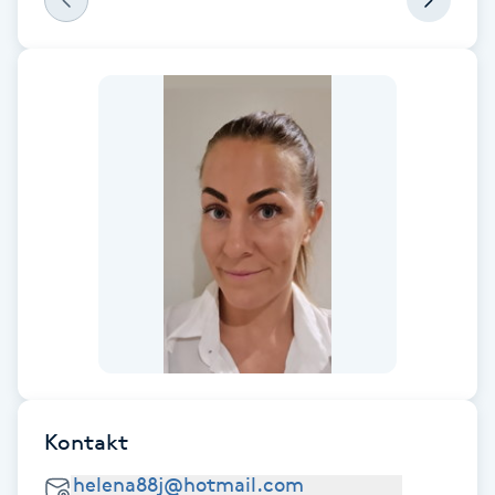
F
Face framing
Faceliftmassage
Fet hårbotten
Fettreducering
Fibromassage
Fillers
Kontakt
Fotmassage