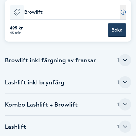
Babylights
Browlift
Balayage
495 kr
Boka
45 min
Bambumassage
Browlift inkl färgning av fransar
1
Barber
Barnklippning
Lashlift inkl brynfärg
1
BIAB
Kombo Lashlift + Browlift
1
Blowout
Lashlift
1
Bottenfärg