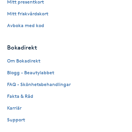
Mitt presentkort
Hot Stone Massage
Mitt friskvårdskort
Hot yoga
Avboka med kod
Hudföryngring
Bokadirekt
Huduppstramning
Om Bokadirekt
Hudvård
Blogg - Beautylabbet
FAQ - Skönhetsbehandlingar
Hyaluronsyra
Fakta & Råd
Hyperhidros
Karriär
Hypnos
Support