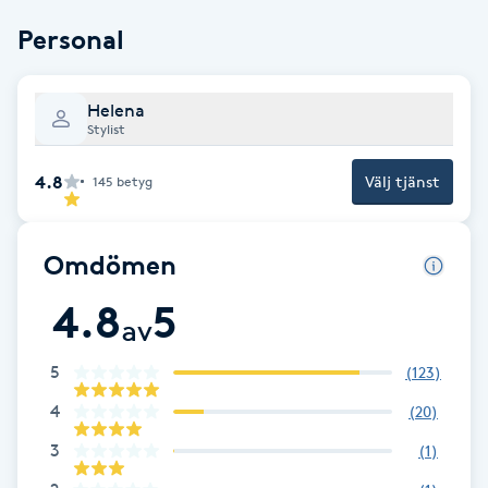
Personal
Brynformning
Brynfärgning
Helena
Stylist
Brynplockning
4.8
Välj tjänst
145
betyg
Bröllopsuppsättning
C
Omdömen
4.8
5
Celluliter
av
Coachning
5
(
123
)
4
(
20
)
Color correction
3
(
1
)