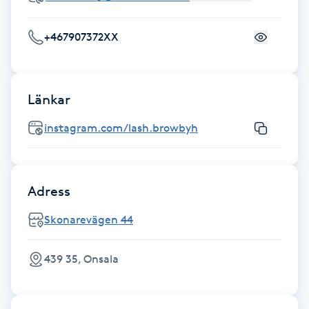
Fotsvamp
+467907372XX
Fotvård
Fransar
Länkar
instagram.com/lash.browbyh
Fransborttagning
Fransfärgning
Adress
Fransförlängning
Skonarevägen 44
Fransförlängning Megavolym
439 35, Onsala
Fransförlängning Volym