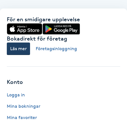
Gua Sha-massage
För en smidigare upplevelse
H
Hatha Yoga
Bokadirekt för företag
Läs mer
Företagsinloggning
Headspa
Healing
Konto
Herrklippning
Logga in
HIFU
Mina bokningar
Hollywood Peel
Mina favoriter