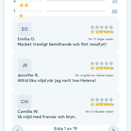
2
(
1
)
Cryoterapi
D
1
(
0
)
Damklippning
EO
till
Helena
Emilia O.
för 17 dagar sedan
Dermapen
Mycket trevligt bemötande och fint resultat!
Diamantslipning
JR
E
till
Helena
Jennifer R.
för ungefär en månad sedan
Alltid lika nöjd när jag varit hos Helena!
Enzympeeling
Extensions
CW
till
Helena
Camilla W.
för 3 månader sedan
Extensions borttagning
Så nöjd med fransar och bryn.
Sida
1
av
19
Eyeliner-tatuering