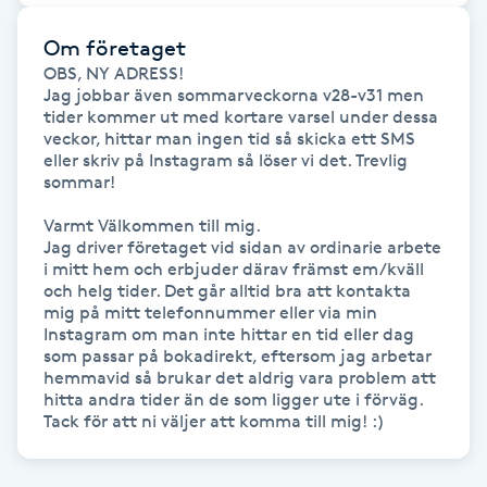
Föning
Om företaget
G
OBS, NY ADRESS! 

Jag jobbar även sommarveckorna v28-v31 men 
Gel naglar
tider kommer ut med kortare varsel under dessa 
veckor, hittar man ingen tid så skicka ett SMS 
eller skriv på Instagram så löser vi det. Trevlig 
Gelenaglar
sommar! 

Varmt Välkommen till mig. 

Gellack
Jag driver företaget vid sidan av ordinarie arbete 
i mitt hem och erbjuder därav främst em/kväll 
och helg tider. Det går alltid bra att kontakta 
Gellack med förstärkning
mig på mitt telefonnummer eller via min 
Instagram om man inte hittar en tid eller dag 
Gravidmassage
som passar på bokadirekt, eftersom jag arbetar 
hemmavid så brukar det aldrig vara problem att 
hitta andra tider än de som ligger ute i förväg.

Gravidyoga
Tack för att ni väljer att komma till mig! :)
Gruppträning