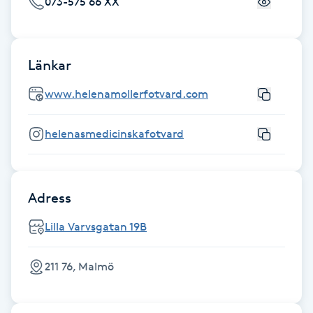
073-575 66 XX
Fransk manikyr
Fransrengöring
Länkar
Frekvensterapi
www.helenamollerfotvard.com
Friskvård
helenasmedicinskafotvard
Friskvårdsmassage
Adress
Frisör
Lilla Varvsgatan 19B
Funktionsanalys
211 76, Malmö
Färgning