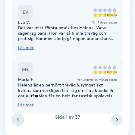
F
EV
till
Helena
Eva V.
Face framing
för 17 dagar sedan
Det var mitt första besök hos Helena. Wow
säger jag bara! Hon var så himla trevlig och
proffsig! Kommer aldrig gå någon annanstans
Faceliftmassage
from nu!
Läs mer
Fet hårbotten
ME
till
Helena
Fettreducering
Maria E.
för ungefär en månad sedan
Helena är en oerhört trevlig & sympatiskt
Fibromassage
kvinna som verkligen bryr sig om sina kunder &
ger allt!❤️Man får en helt fantastisk upplevelse
& svävar hem på moln med så mjuka och fina
Läs mer
fötter efteråt!👌🏻👣Stort TACK, bästa Helena!
Fillers
🙏🏻🤩
Sida
1
av
37
Fotmassage