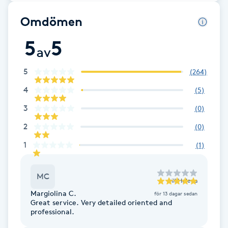
Cryoterapi
D
Omdömen
5
5
Damklippning
av
Dermapen
5
(
264
)
4
(
5
)
Diamantslipning
3
(
0
)
E
2
(
0
)
Enzympeeling
1
(
1
)
Extensions
MC
till
Helena
Margiolina C.
för 13 dagar sedan
Extensions borttagning
Great service. Very detailed oriented and
professional.
Eyeliner-tatuering