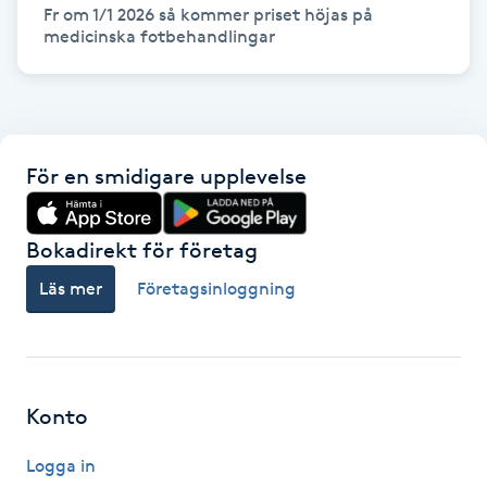
Hårborttagning
Fr om 1/1 2026 så kommer priset höjas på 
medicinska fotbehandlingar
Hårbottenbehandling
Hårförlängning
För en smidigare upplevelse
Hårvård
Bokadirekt för företag
Hälsa
Läs mer
Företagsinloggning
Hälsprickor
I
Idrottsmassage
Konto
IPL
Logga in