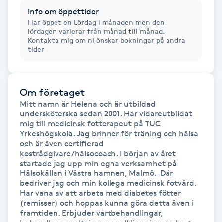
Info om öppettider
Gua Sha-massage
Har öppet en Lördag i månaden men den
lördagen varierar från månad till månad.
H
Kontakta mig om ni önskar bokningar på andra
tider
Hatha Yoga
Headspa
Om företaget
Mitt namn är Helena och är utbildad 
undersköterska sedan 2001. Har vidareutbildat 
Healing
mig till medicinsk fotterapeut på TUC 
Yrkeshögskola. Jag brinner för träning och hälsa 
och är även certifierad 
Herrklippning
kostrådgivare/hälsocoach. I början av året 
startade jag upp min egna verksamhet på 
HIFU
Hälsokällan i Västra hamnen, Malmö.  Där 
bedriver jag och min kollega medicinsk fotvård. 
Har vana av att arbeta med diabetes fötter 
Hollywood Peel
(remisser) och hoppas kunna göra detta även i 
framtiden. Erbjuder vårtbehandlingar, 