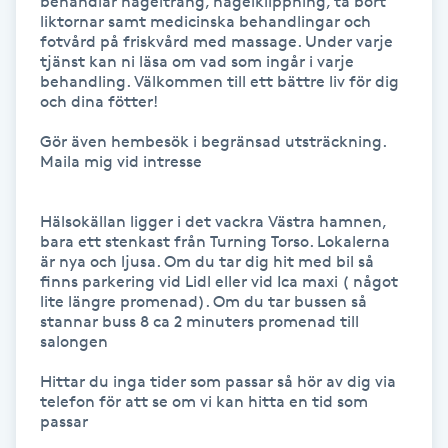
behandlar nageltrång, nagelklippning, ta bort 
Hot Stone Massage
liktornar samt medicinska behandlingar och 
fotvård på friskvård med massage. Under varje 
tjänst kan ni läsa om vad som ingår i varje 
Hot yoga
behandling. Välkommen till ett bättre liv för dig 
och dina fötter! 

Hudföryngring
Gör även hembesök i begränsad utsträckning. 
Maila mig vid intresse 

Huduppstramning
Hälsokällan ligger i det vackra Västra hamnen, 
Hudvård
bara ett stenkast från Turning Torso. Lokalerna 
är nya och ljusa. Om du tar dig hit med bil så 
finns parkering vid Lidl eller vid Ica maxi ( något 
Hyaluronsyra
lite längre promenad). Om du tar bussen så 
stannar buss 8 ca 2 minuters promenad till 
salongen 

Hyperhidros
Hittar du inga tider som passar så hör av dig via 
telefon för att se om vi kan hitta en tid som 
Hypnos
passar
