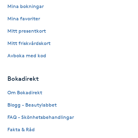
Mina bokningar
IPL hårborttagning
Mina favoriter
IR-massage
Mitt presentkort
J
Mitt friskvårdskort
Japansk massage
Avboka med kod
K
K18
Bokadirekt
Om Bokadirekt
Katun fransar
Blogg - Beautylabbet
Kemisk peeling
FAQ - Skönhetsbehandlingar
Keratinbehandling
Fakta & Råd