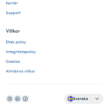
Karriär
Kinesiologi
Support
Kinesisk medicin
Villkor
Kiropraktik
Etisk policy
Klangmassage
Integritetspolicy
Klippning
Cookies
Allmänna villkor
Klippning & Slingor
Klippning ungdom
Svenska
Koppningsmassage