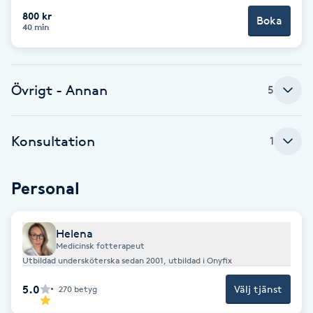
800 kr
Boka
Brynformning
40 min
Brynfärgning
Övrigt - Annan
5
Brynplockning
Konsultation
1
Bröllopsuppsättning
C
Personal
Celluliter
Helena
Coachning
Medicinsk fotterapeut
Utbildad undersköterska sedan 2001, utbildad i Onyfix
Color correction
5.0
Välj tjänst
270
betyg