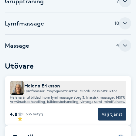
Gruppträning
7
Cryoterapi
D
Lymfmassage
10
Damklippning
Dermapen
Massage
4
Diamantslipning
Utövare
E
Enzympeeling
Helena Eriksson
Lymfmassör. Yinyogainstruktör. Mindfulnessinstruktör.
Helena är utbildad inom lymfmassage steg 3, klassisk massage, MSTR
Extensions
Ärrvänadsbehandling, käkledsbehandling, yinyoga samt mindfulness.
4.8
Välj tjänst
536
betyg
Extensions borttagning
Eyeliner-tatuering