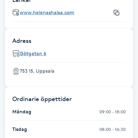
Föning
www.helenashalsa.com
G
Gel naglar
Adress
Gelenaglar
Götgatan 6
Gellack
753 15, Uppsala
Gellack med förstärkning
Ordinarie öppettider
Gravidmassage
Måndag
09:00 - 18:00
Gravidyoga
Tisdag
08:00 - 16:30
Gruppträning