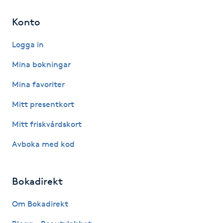
Hårborttagning
Konto
Hårbottenbehandling
Logga in
Hårförlängning
Mina bokningar
Mina favoriter
Hårvård
Mitt presentkort
Hälsa
Mitt friskvårdskort
Avboka med kod
Hälsprickor
I
Bokadirekt
Idrottsmassage
Om Bokadirekt
IPL