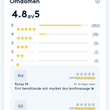
Omdömen
F
4.8
5
av
Face framing
5
(
453
)
Faceliftmassage
4
(
76
)
3
(
5
)
Fet hårbotten
2
(
1
)
Fettreducering
1
(
1
)
Fibromassage
RM
till
Helena Eriksson
Ronja M.
för 26 dagar sedan
Fillers
Fint bemötande och mycket bra lymfmassage 💫
Fotmassage
ED
till
Helena Eriksson