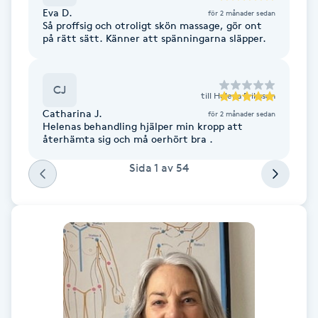
Eva D.
Fotsvamp
för 2 månader sedan
Så proffsig och otroligt skön massage, gör ont
på rätt sätt. Känner att spänningarna släpper.
Fotvård
CJ
Fransar
till
Helena Eriksson
Catharina J.
för 2 månader sedan
Helenas behandling hjälper min kropp att
Fransborttagning
återhämta sig och må oerhört bra .
Sida
1
av
54
Fransfärgning
Fransförlängning
Fransförlängning Megavolym
Fransförlängning Volym