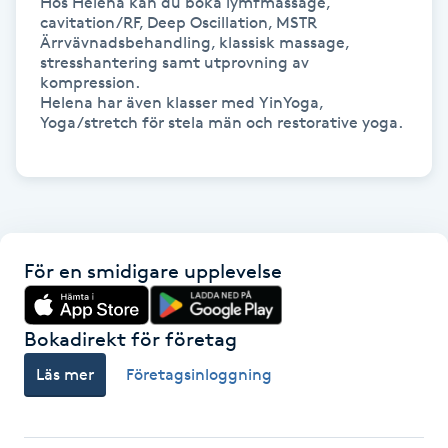
Hos Helena kan du boka lymfmassage, 
Hot Stone Massage
cavitation/RF, Deep Oscillation, MSTR 
Ärrvävnadsbehandling, klassisk massage, 
stresshantering samt utprovning av 
Hot yoga
kompression.

Helena har även klasser med YinYoga, 
Yoga/stretch för stela män och restorative yoga.

Hudföryngring
Huduppstramning
Hudvård
För en smidigare upplevelse
Hyaluronsyra
Bokadirekt för företag
Hyperhidros
Läs mer
Företagsinloggning
Hypnos