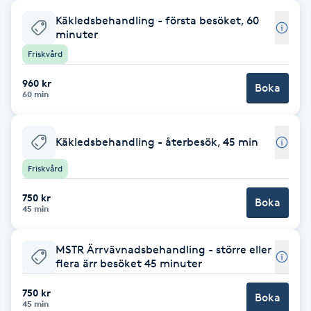
Käkledsbehandling - första besöket, 60
Babylights
minuter
Friskvård
Balayage
960 kr
Boka
60 min
Bambumassage
Barber
Käkledsbehandling - återbesök, 45 min
Friskvård
Barnklippning
750 kr
Boka
45 min
BIAB
MSTR Ärrvävnadsbehandling - större eller
Blowout
flera ärr besöket 45 minuter
750 kr
Bottenfärg
Boka
45 min