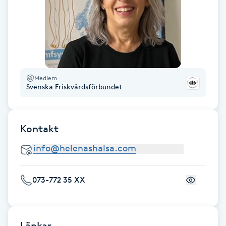
Fransk manikyr
Fransrengöring
Frekvensterapi
Medlem
Svenska Friskvårdsförbundet
Friskvård
Friskvårdsmassage
Kontakt
Frisör
Funktionsanalys
073-772 35 XX
Färgning
Länkar