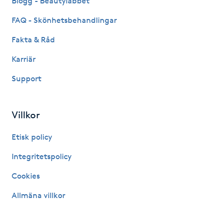
Blogg - Beautylabbet
IPL hårborttagning
FAQ - Skönhetsbehandlingar
Fakta & Råd
IR-massage
Karriär
J
Support
Japansk massage
K
Villkor
K18
Etisk policy
Katun fransar
Integritetspolicy
Cookies
Kemisk peeling
Allmäna villkor
Keratinbehandling