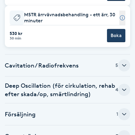
Brynformning
MSTR ärrvävnadsbehandling - ett ärr, 30
minuter
Brynfärgning
530 kr
Boka
30 min
Brynplockning
Bröllopsuppsättning
Cavitation / Radiofrekvens
5
C
Deep Oscillation (för cirkulation, rehab
Celluliter
4
efter skada/op, smärtlindring)
Coachning
Försäljning
1
Color correction