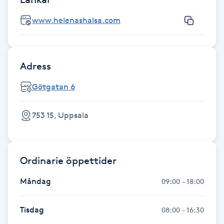
Föning
www.helenashalsa.com
G
Gel naglar
Adress
Gelenaglar
Götgatan 6
Gellack
753 15, Uppsala
Gellack med förstärkning
Ordinarie öppettider
Gravidmassage
Måndag
09:00 - 18:00
Gravidyoga
Tisdag
08:00 - 16:30
Gruppträning