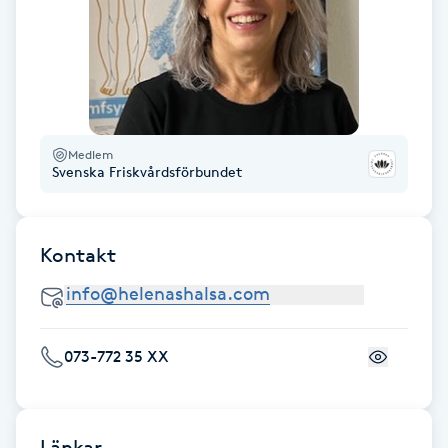
Fransk manikyr
Fransrengöring
Frekvensterapi
Medlem
Svenska Friskvårdsförbundet
Friskvård
Friskvårdsmassage
Kontakt
Frisör
Funktionsanalys
073-772 35 XX
Färgning
Länkar