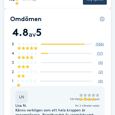
F
Omdömen
Face framing
4.8
5
av
Faceliftmassage
5
(
106
)
Fet hårbotten
4
(
17
)
3
Fettreducering
(
0
)
2
(
2
)
Fibromassage
1
(
0
)
Fillers
LN
till
Helen Thomasson
Lisa N.
Fotmassage
för 2 månader sedan
Känns verkligen som att hela kroppen är
genomgången. Bemötandet är uppmärksamt