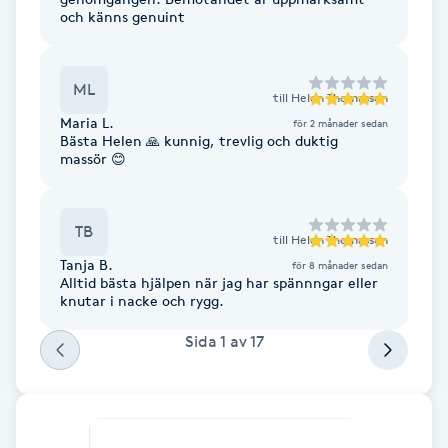
och känns genuint
Fotsvamp
Fotvård
ML
till
Helen Thomasson
Maria L.
för 2 månader sedan
Fransar
Bästa Helen 🙏 kunnig, trevlig och duktig
massör 😊
Fransborttagning
TB
till
Helen Thomasson
Fransfärgning
Tanja B.
för 8 månader sedan
Alltid bästa hjälpen när jag har spännngar eller
Fransförlängning
knutar i nacke och rygg.
Sida
1
av
17
Fransförlängning Megavolym
Fransförlängning Volym