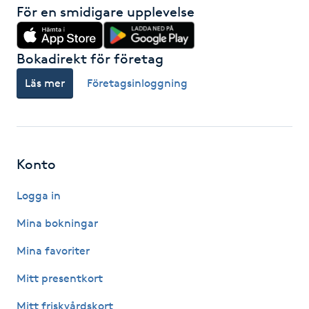
Hårborttagning
För en smidigare upplevelse
Hårbottenbehandling
Bokadirekt för företag
Läs mer
Företagsinloggning
Hårförlängning
Hårvård
Konto
Hälsa
Logga in
Hälsprickor
Mina bokningar
I
Mina favoriter
Idrottsmassage
Mitt presentkort
IPL
Mitt friskvårdskort