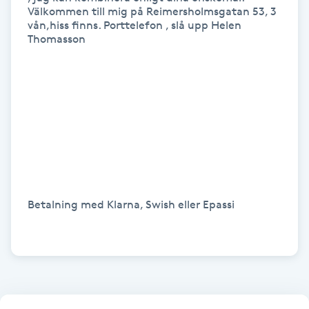
Hot Stone Massage
Välkommen till mig på Reimersholmsgatan 53, 3 
vån,hiss finns. Porttelefon , slå upp Helen 
Thomasson 

Hot yoga
Hudföryngring
Huduppstramning
Hudvård
Hyaluronsyra
Betalning med Klarna, Swish eller Epassi

Hyperhidros
Hypnos