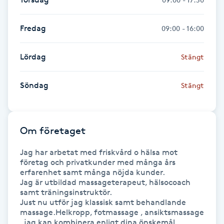
Gua Sha-massage
Fredag
09:00 - 16:00
H
Lördag
Stängt
Hatha Yoga
Söndag
Stängt
Headspa
Healing
Om företaget
Herrklippning
Jag har arbetat med friskvård o hälsa mot 
företag och privatkunder med många års 
erfarenhet samt många nöjda kunder.

HIFU
Jag är utbildad massageterapeut, hälsocoach 
samt träningsinstruktör.

Hollywood Peel
Just nu utför jag klassisk samt behandlande 
massage.Helkropp, fotmassage , ansiktsmassage 
, jag kan kombinera enligt dina önskemål.
