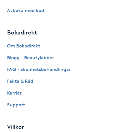
Avboka med kod
IPL hårborttagning
IR-massage
Bokadirekt
J
Om Bokadirekt
Japansk massage
Blogg - Beautylabbet
K
FAQ - Skönhetsbehandlingar
K18
Fakta & Råd
Katun fransar
Karriär
Support
Kemisk peeling
Keratinbehandling
Villkor