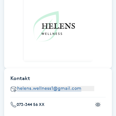
Fransk manikyr
Fransrengöring
Frekvensterapi
Friskvård
Friskvårdsmassage
Kontakt
Frisör
Funktionsanalys
073-344 56 XX
Färgning