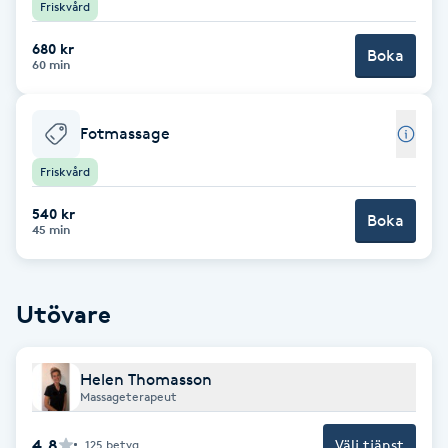
Cryoterapi
Friskvård
D
680 kr
Boka
60 min
Damklippning
Fotmassage
Dermapen
Friskvård
Diamantslipning
540 kr
Boka
E
45 min
Enzympeeling
Utövare
Extensions
Helen Thomasson
Extensions borttagning
Massageterapeut
Eyeliner-tatuering
4.8
Välj tjänst
125
betyg