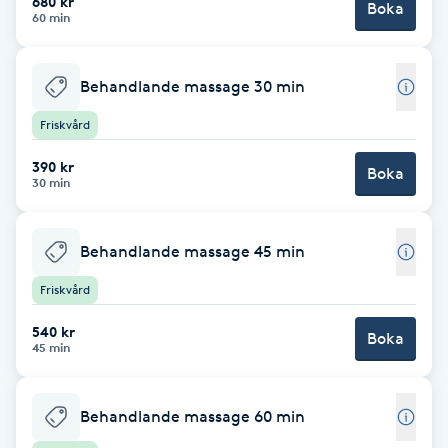
680 kr
Boka
60 min
Brynformning
Behandlande massage 30 min
Brynfärgning
Friskvård
Brynplockning
390 kr
Boka
30 min
Bröllopsuppsättning
C
Behandlande massage 45 min
Celluliter
Friskvård
540 kr
Boka
Coachning
45 min
Color correction
Behandlande massage 60 min