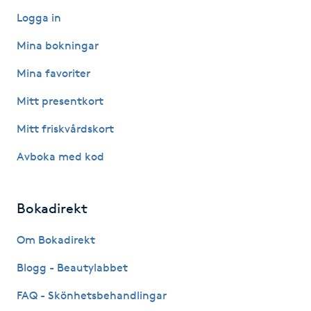
Logga in
Kinesiologi
Mina bokningar
Kinesisk medicin
Mina favoriter
Kiropraktik
Mitt presentkort
Mitt friskvårdskort
Klangmassage
Avboka med kod
Klippning
Bokadirekt
Klippning & Slingor
Om Bokadirekt
Klippning ungdom
Blogg - Beautylabbet
Koppningsmassage
FAQ - Skönhetsbehandlingar