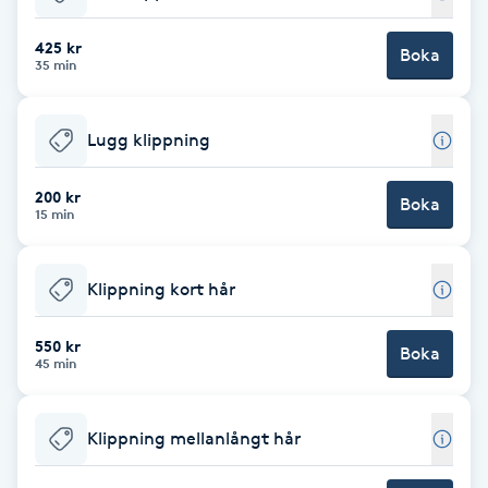
Babylights
425 kr
Boka
35 min
Balayage
Lugg klippning
Bambumassage
200 kr
Boka
15 min
Barber
Barnklippning
Klippning kort hår
BIAB
550 kr
Boka
45 min
Blowout
Klippning mellanlångt hår
Bottenfärg