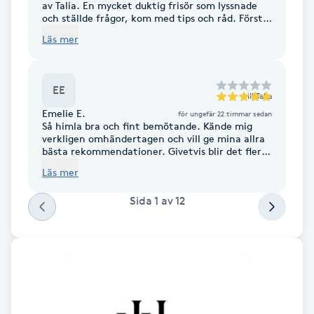
av Talia. En mycket duktig frisör som lyssnade
Föning
och ställde frågor, kom med tips och råd. Första
gången jag var där men inte den sista. Jag
G
Läs mer
kommer definitivt tillbaka. Supernöjd, kan
varmt rekommendera att boka tid hos Talia.
Lyxig och inspirerande salong.
Gel naglar
EE
till
Talia
Gelenaglar
Emelie E.
för ungefär 22 timmar sedan
Så himla bra och fint bemötande. Kände mig
verkligen omhändertagen och vill ge mina allra
Gellack
bästa rekommendationer. Givetvis blir det fler
besök, så nöjd!
Läs mer
Gellack med förstärkning
Sida
1
av
12
Gravidmassage
Gravidyoga
Gruppträning