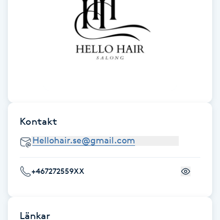
Gua Sha-massage
H
Hatha Yoga
Headspa
Healing
Kontakt
Herrklippning
HIFU
+467272559XX
Hollywood Peel
Länkar