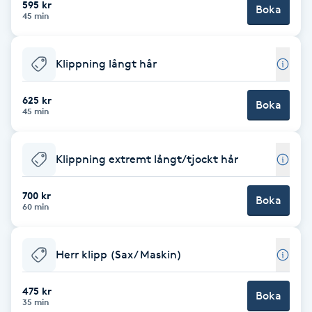
595 kr
Boka
45 min
Brynformning
Klippning långt hår
Brynfärgning
625 kr
Brynplockning
Boka
45 min
Bröllopsuppsättning
Klippning extremt långt/tjockt hår
C
700 kr
Celluliter
Boka
60 min
Coachning
Herr klipp (Sax/ Maskin)
Color correction
475 kr
Boka
35 min