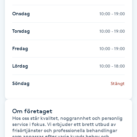
Hårborttagning
Onsdag
10:00 - 19:00
Hårbottenbehandling
Torsdag
10:00 - 19:00
Hårförlängning
Fredag
10:00 - 19:00
Hårvård
Lördag
10:00 - 18:00
Hälsa
Söndag
Stängt
Hälsprickor
I
Om företaget
Idrottsmassage
Hos oss står kvalitet, noggrannhet och personlig 
service i fokus. Vi erbjuder ett brett utbud av 
frisörtjänster och professionella behandlingar 
IPL
som anpassas efter varje kunds behov och 