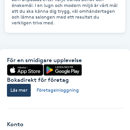
önskemål. I en lugn och modern miljö är vårt mål 
IPL hårborttagning
att du ska känna dig trygg, väl omhändertagen 
och lämna salongen med ett resultat du 
verkligen trivs med.
IR-massage
J
Japansk massage
K
För en smidigare upplevelse
K18
Bokadirekt för företag
Katun fransar
Läs mer
Företagsinloggning
Kemisk peeling
Keratinbehandling
Konto