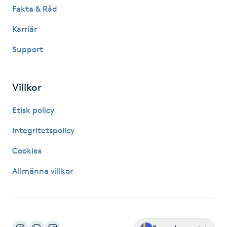
Fakta & Råd
Kosmetisk tatuering
Karriär
Kostrådgivning
Support
Kroppsinpackning
Villkor
Kroppspeeling
Etisk policy
Käkledsbehandling
Integritetspolicy
Cookies
Kärlbehandling
Allmänna villkor
L
Laserbehandling
Lashlift Keratin