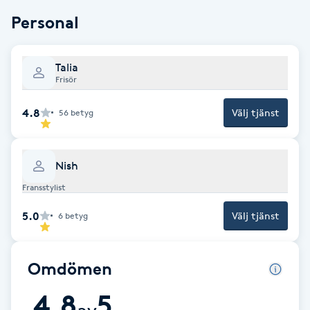
Fotsvamp
Personal
Fotvård
Talia
Frisör
Fransar
4.8
Välj tjänst
56
betyg
Fransborttagning
Nish
Fransfärgning
Fransstylist
Fransförlängning
5.0
Välj tjänst
6
betyg
Fransförlängning Megavolym
Omdömen
Fransförlängning Volym
4.8
5
av