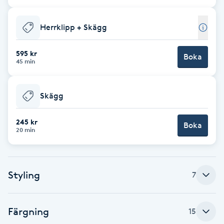
Cryoterapi
D
Herrklipp + Skägg
Damklippning
595 kr
Boka
45 min
Dermapen
Skägg
Diamantslipning
E
245 kr
Boka
20 min
Enzympeeling
Extensions
Styling
7
Extensions borttagning
Färgning
15
Eyeliner-tatuering