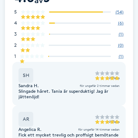
Fransk manikyr
5
(
54
)
4
(
6
)
Fransrengöring
3
(
1
)
Frekvensterapi
2
(
0
)
1
(
1
)
Friskvård
Friskvårdsmassage
SH
till
Talia
Sandra H.
för ungefär 2 timmar sedan
Slingade håret. Tania är superduktig! Jag är
Frisör
jättenöjd!
Funktionsanalys
AR
till
Talia
Färgning
Angelica R.
för ungefär 14 timmar sedan
Fick ett mycket trevlig och proffsigt bemötande