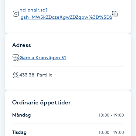
Hot Stone Massage
hellohair.se?
igsh=MW5kZDczeXgwZDZqbw%3D%3D&utm_sourc
Hot yoga
Hudföryngring
Adress
Huduppstramning
Gamla Kronvägen 51
Hudvård
433 38, Partille
Hyaluronsyra
Ordinarie öppettider
Hyperhidros
Måndag
10:00 - 19:00
Hypnos
Tisdag
10:00 - 19:00