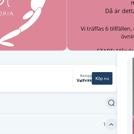
Belopp
Köp nu
Valfritt
1