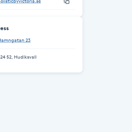
olisticbyvictoria.se
ess
Hamngatan 23
24 52, Hudiksvall