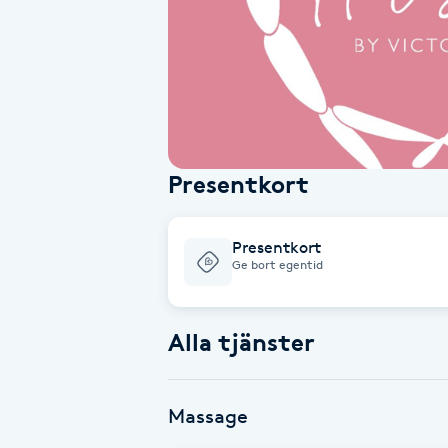
Alternativmedicin
Andningsmassage
Ansiktslyft utan kirurgi
Presentkort
Aromamassage
Ashtanga Yoga
Presentkort
Ge bort egentid
Ayurveda
Alla tjänster
Ayurvedisk Massage
Ansiktsbehandling djuprengörande
Massage
B