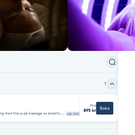
1
Pris
Boka
895 kr
ing med fokus på massage av ansikte,
Läs mer
ge och skalp. Går att använda som friskvård