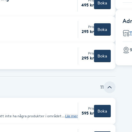
Pris
Boka
495 kr
Adr
Pris
Boka
295 kr
9
Pris
Boka
295 kr
11
Pris
Boka
595 kr
att inte ha några produkter i området
Läs mer
 gärna luftiga kläder
ka hudfriktion. Mellan behandlingarna