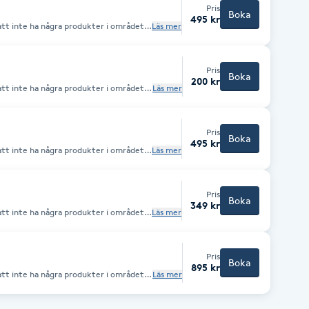
 av både överläpp
Pris
blir priset 250
Boka
495 kr
att inte ha några produkter i området
Läs mer
 gärna luftiga kläder
ka hudfriktion. Mellan behandlingarna
mt återfukta huden dagligen för att
Pris
ta framtida vaxning.
Boka
200 kr
att inte ha några produkter i området
Läs mer
 gärna luftiga kläder
ka hudfriktion. Mellan behandlingarna
mt återfukta huden dagligen för att
Pris
ta framtida vaxning.
Boka
495 kr
att inte ha några produkter i området
Läs mer
 gärna luftiga kläder
ka hudfriktion. Mellan behandlingarna
mt återfukta huden dagligen för att
Pris
ta framtida vaxning.
Boka
349 kr
att inte ha några produkter i området
Läs mer
 gärna luftiga kläder
ka hudfriktion. Mellan behandlingarna
mt återfukta huden dagligen för att
Pris
ta framtida vaxning.
Boka
895 kr
att inte ha några produkter i området
Läs mer
 gärna luftiga kläder
ka hudfriktion. Mellan behandlingarna