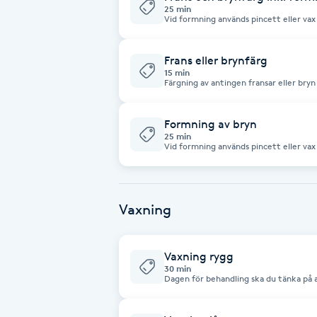
25 min
Vid formning används pincett eller vax
Brynformning
Frans eller brynfärg
Brynfärgning
15 min
Färgning av antingen fransar eller bryn
Brynplockning
Formning av bryn
25 min
Vid formning används pincett eller vax
Bröllopsuppsättning
C
Celluliter
Vaxning
Coachning
Vaxning rygg
30 min
Dagen för behandling ska du tänka på 
Color correction
såsom kräm/deodorant. Att tänka på 24h efter din behandling Inte duscha
varmt/basta Inte träna Inte sola det vaxade området Ha
på dig efter behandlingen för att mins