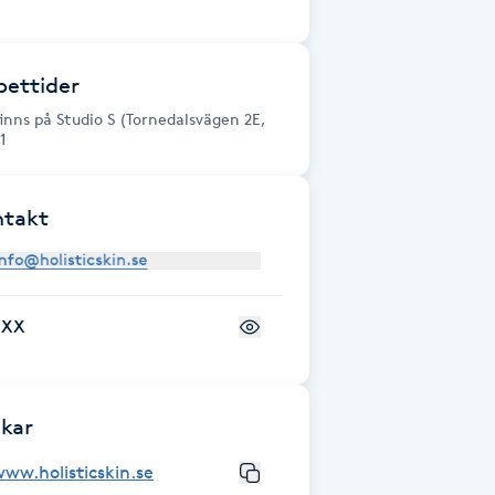
ettider
finns på Studio S (Tornedalsvägen 2E,
1
ntakt
+XX
kar
ww.holisticskin.se