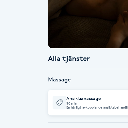
Alternativmedicin
Andningsmassage
Ansiktslyft utan kirurgi
Aromamassage
Alla tjänster
Ashtanga Yoga
Massage
Ayurveda
Ansiktsmassage
Ayurvedisk Massage
50 min
En härligt avkopplande ansiktsbehandl
nacke, dekolleta
Ansiktsbehandling djuprengörande
B