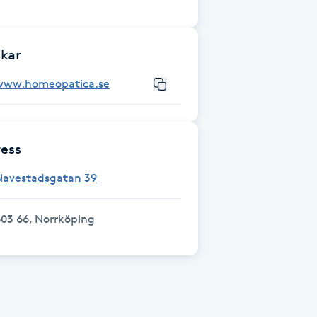
kar
www.homeopatica.se
ess
Navestadsgatan 39
03 66, Norrköping