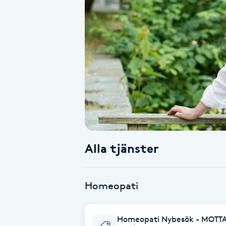
Alternativmedicin
Andningsmassage
Ansiktslyft utan kirurgi
Aromamassage
Ashtanga Yoga
Alla tjänster
Ayurveda
Ayurvedisk Massage
Homeopati
Ansiktsbehandling djuprengörande
Homeopati Nybesök - MOT
B