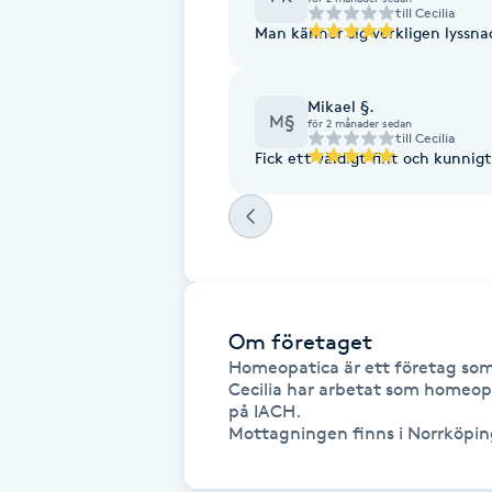
Eyeliner-tatuering
till
Cecilia
Man känner sig verkligen lyssnad
F
Face framing
Mikael §.
M§
för 2 månader sedan
till
Cecilia
Faceliftmassage
Fick ett väldigt fint och kunni
Fet hårbotten
Fettreducering
Fibromassage
Om företaget
Homeopatica är ett företag som 
Cecilia har arbetat som homeop
Fillers
på IACH.

Mottagningen finns i Norrköpin
Fotmassage