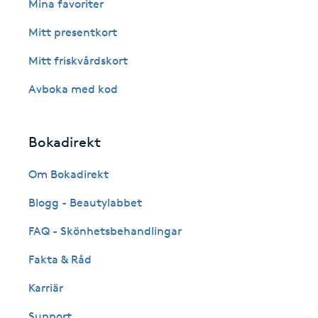
Mina favoriter
Fransk manikyr
Mitt presentkort
Fransrengöring
Mitt friskvårdskort
Avboka med kod
Frekvensterapi
Friskvård
Bokadirekt
Om Bokadirekt
Friskvårdsmassage
Blogg - Beautylabbet
Frisör
FAQ - Skönhetsbehandlingar
Funktionsanalys
Fakta & Råd
Karriär
Färgning
Support