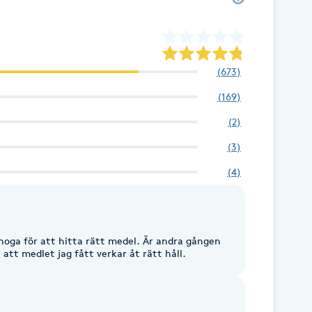
(
673
)
(
169
)
(
2
)
(
3
)
(
4
)
 noga för att hitta rätt medel. Är andra gången
att medlet jag fått verkar åt rätt håll.