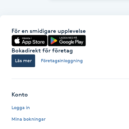
Fotsvamp
Fotvård
För en smidigare upplevelse
Fransar
Bokadirekt för företag
Fransborttagning
Läs mer
Företagsinloggning
Fransfärgning
Fransförlängning
Konto
Fransförlängning Megavolym
Logga in
Mina bokningar
Fransförlängning Volym