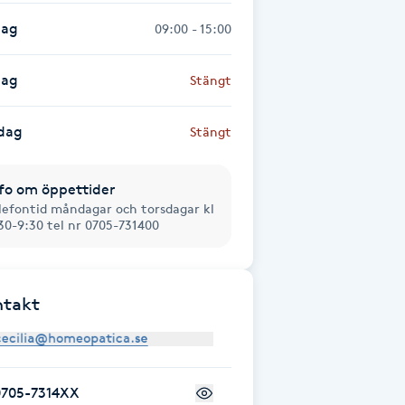
dag
09:00 - 15:00
dag
Stängt
dag
Stängt
fo om öppettider
lefontid måndagar och torsdagar kl
30-9:30 tel nr 0705-731400
ntakt
0705-7314XX