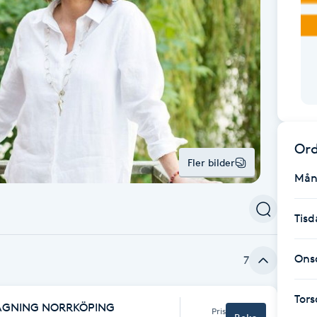
Ord
Fler bilder
Mån
Tisd
Ons
7
Tor
TAGNING NORRKÖPING
Pris