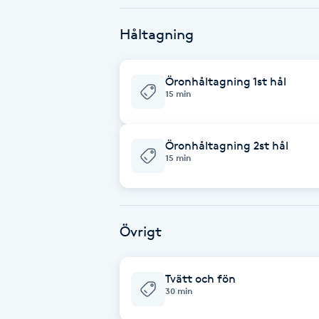
Fransk manikyr
Håltagning
Fransrengöring
Öronhåltagning 1st hål
15 min
Frekvensterapi
Friskvård
Öronhåltagning 2st hål
15 min
Friskvårdsmassage
Frisör
Övrigt
Funktionsanalys
Tvätt och fön
30 min
Färgning