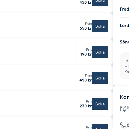
Boka
450 kr
Fre
Från
Lör
Boka
550 kr
Sön
Pris
Boka
190 kr
In
Hi
Ko
Från
Boka
450 kr
Ko
Pris
Boka
230 kr
Pris