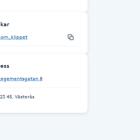
kar
orn_klippet
ess
Regementsgatan 8
23 45, Västerås