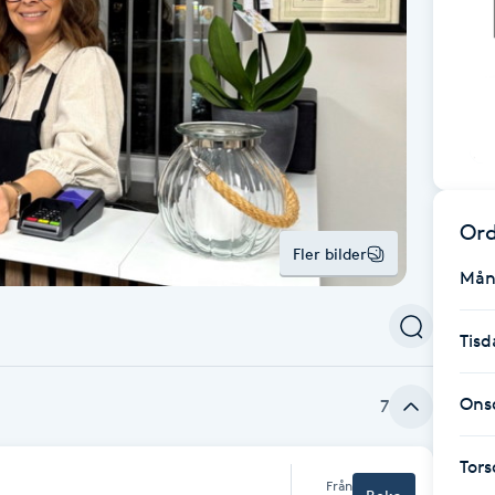
Ord
Fler bilder
Mån
Tisd
Ons
7
Tor
Från