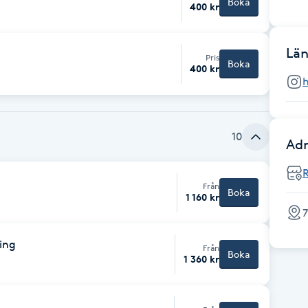
Boka
400 kr
Län
Pris
Boka
400 kr
h
10
Adr
Från
Boka
1 160 kr
7
ning
Från
Boka
1 360 kr