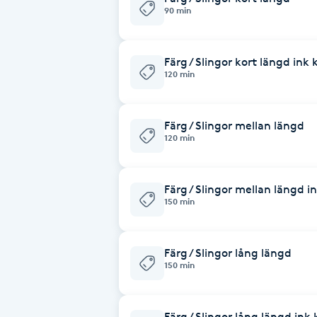
Cryoterapi
90 min
D
Färg / Slingor kort längd ink 
Damklippning
120 min
Dermapen
Färg / Slingor mellan längd
120 min
Diamantslipning
E
Färg / Slingor mellan längd i
Enzympeeling
150 min
Extensions
Färg / Slingor lång längd
150 min
Extensions borttagning
Färg / Slingor lång längd ink