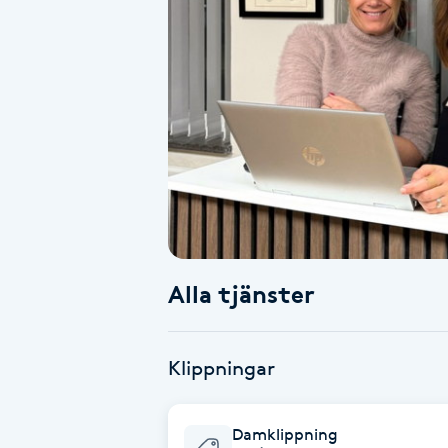
Alternativmedicin
Andningsmassage
Ansiktslyft utan kirurgi
Aromamassage
Ashtanga Yoga
Alla tjänster
Ayurveda
Ayurvedisk Massage
Klippningar
Ansiktsbehandling djuprengörande
Damklippning
B