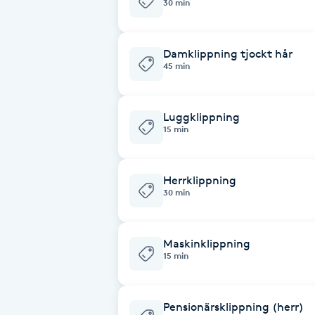
30 min
Babylights
Damklippning tjockt hår
45 min
Balayage
Bambumassage
Luggklippning
15 min
Barber
Herrklippning
Barnklippning
30 min
BIAB
Maskinklippning
15 min
Blowout
Bottenfärg
Pensionärsklippning (herr)