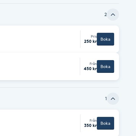
2
Pris
Boka
250 kr
Från
Boka
450 kr
1
Från
Boka
350 kr