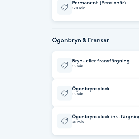
Permanent (Pensionär)
120 min
Fotsvamp
Fotvård
Ögonbryn & Fransar
Fransar
Bryn- eller fransfärgning
Fransborttagning
15 min
Fransfärgning
Ögonbrynsplock
15 min
Fransförlängning
Fransförlängning Megavolym
Ögonbrynsplock ink. färgnin
30 min
Fransförlängning Volym