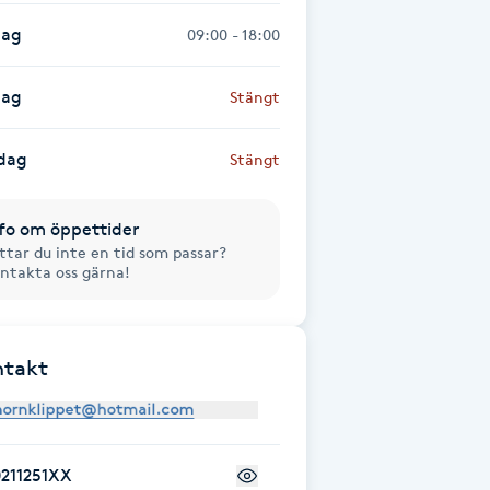
dag
09:00 - 18:00
dag
Stängt
dag
Stängt
fo om öppettider
ttar du inte en tid som passar?
ntakta oss gärna!
ntakt
0211251XX