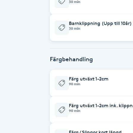
30 min
Brynformning
Barnklippning (Upp till 10år)
30 min
Brynfärgning
Brynplockning
Färgbehandling
Bröllopsuppsättning
C
Färg utväxt 1-2cm
90 min
Celluliter
Coachning
Färg utväxt 1-2cm ink. klipp
90 min
Color correction
Färg / Slingor kort längd