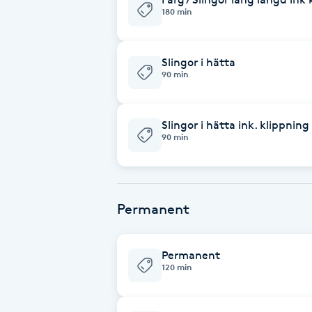
Eyeliner-tatuering
180 min
F
Face framing
Slingor i hätta
90 min
Faceliftmassage
Slingor i hätta ink. klippning
Fet hårbotten
90 min
Fettreducering
Permanent
Fibromassage
Fillers
Permanent
120 min
Fotmassage