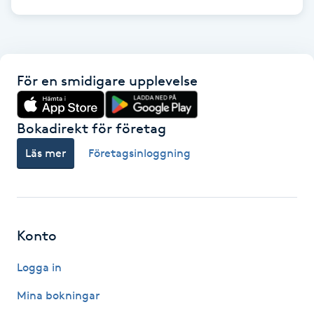
Gua Sha-massage
H
För en smidigare upplevelse
Hatha Yoga
Headspa
Bokadirekt för företag
Läs mer
Företagsinloggning
Healing
Herrklippning
Konto
HIFU
Logga in
Hollywood Peel
Mina bokningar