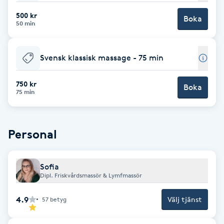
500 kr
Brynformning
Boka
50 min
Brynfärgning
Svensk klassisk massage - 75 min
Brynplockning
750 kr
Boka
75 min
Bröllopsuppsättning
C
Personal
Celluliter
Sofia
Coachning
Dipl. Friskvårdsmassör & Lymfmassör
Color correction
4.9
Välj tjänst
57
betyg