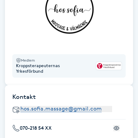
Fotsvamp
Fotvård
Fransar
Fransborttagning
Medlem
Kroppsterapeuternas
Yrkesförbund
Fransfärgning
Fransförlängning
Kontakt
Fransförlängning Megavolym
Fransförlängning Volym
070-218 54 XX