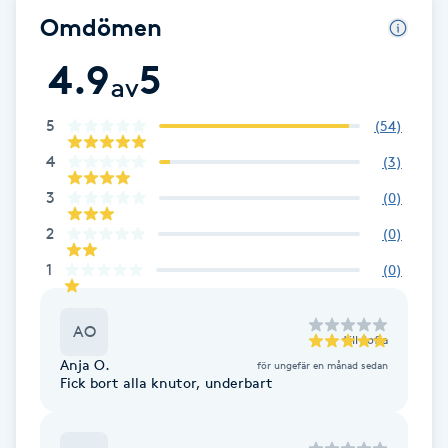
Cryoterapi
Omdömen
D
4.9
5
av
Damklippning
5
(
54
)
Dermapen
4
(
3
)
Diamantslipning
3
(
0
)
E
2
(
0
)
1
(
0
)
Enzympeeling
AO
Extensions
till
Sofia
Anja O.
för ungefär en månad sedan
Fick bort alla knutor, underbart
Extensions borttagning
Eyeliner-tatuering