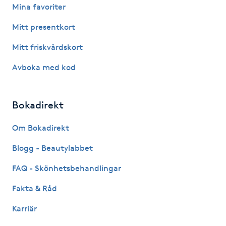
Hot Stone Massage
Mina favoriter
Mitt presentkort
Hot yoga
Mitt friskvårdskort
Hudföryngring
Avboka med kod
Huduppstramning
Bokadirekt
Hudvård
Om Bokadirekt
Hyaluronsyra
Blogg - Beautylabbet
FAQ - Skönhetsbehandlingar
Hyperhidros
Fakta & Råd
Hypnos
Karriär