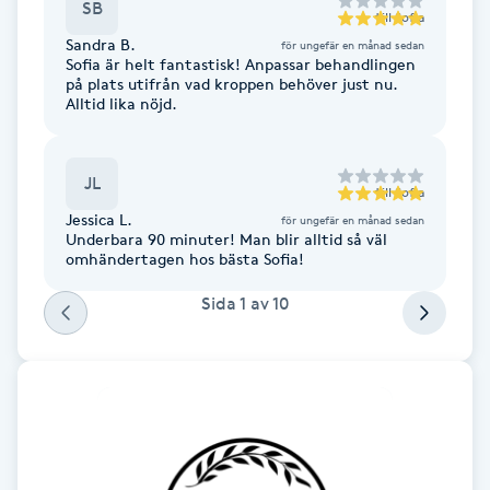
SB
till
Sofia
F
Sandra B.
för ungefär en månad sedan
Sofia är helt fantastisk! Anpassar behandlingen
Face framing
på plats utifrån vad kroppen behöver just nu.
Alltid lika nöjd.
Faceliftmassage
JL
till
Sofia
Fet hårbotten
Jessica L.
för ungefär en månad sedan
Underbara 90 minuter! Man blir alltid så väl
omhändertagen hos bästa Sofia!
Fettreducering
Sida
1
av
10
Fibromassage
Fillers
Fotmassage