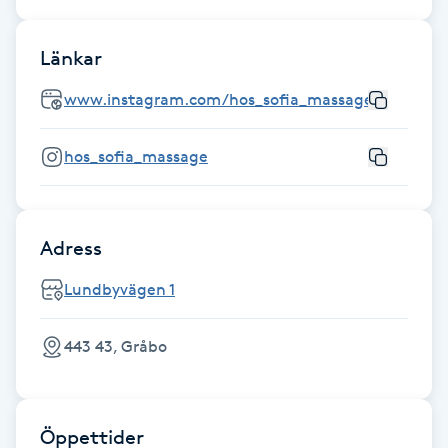
Fransk manikyr
Länkar
Fransrengöring
www.instagram.com/hos_sofia_massage
Frekvensterapi
hos_sofia_massage
Friskvård
Friskvårdsmassage
Adress
Lundbyvägen 1
Frisör
443 43, Gråbo
Funktionsanalys
Färgning
Öppettider