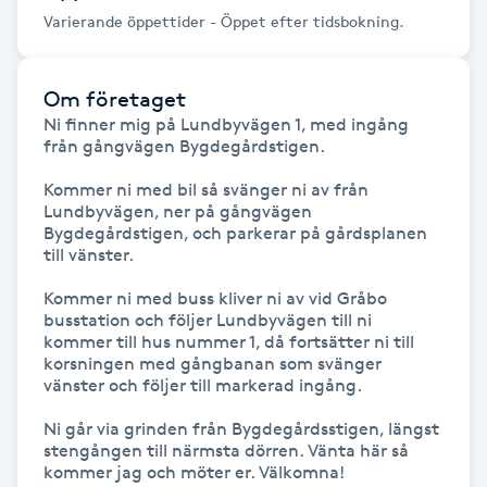
Föning
Varierande öppettider - Öppet efter tidsbokning.
G
Om företaget
Gel naglar
Ni finner mig på Lundbyvägen 1, med ingång 
från gångvägen Bygdegårdstigen.

Gelenaglar
Kommer ni med bil så svänger ni av från 
Lundbyvägen, ner på gångvägen 
Gellack
Bygdegårdstigen, och parkerar på gårdsplanen 
till vänster.

Gellack med förstärkning
Kommer ni med buss kliver ni av vid Gråbo 
busstation och följer Lundbyvägen till ni 
kommer till hus nummer 1, då fortsätter ni till 
Gravidmassage
korsningen med gångbanan som svänger 
vänster och följer till markerad ingång.

Gravidyoga
Ni går via grinden från Bygdegårdsstigen, längst 
stengången till närmsta dörren. Vänta här så 
kommer jag och möter er. Välkomna!
Gruppträning