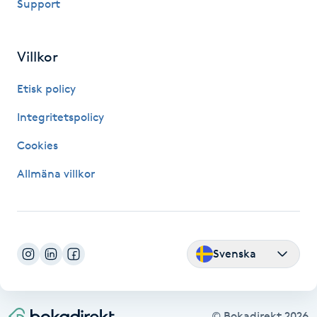
Support
Hårborttagning
Hårbottenbehandling
Villkor
Hårförlängning
Etisk policy
Integritetspolicy
Hårvård
Cookies
Hälsa
Allmäna villkor
Hälsprickor
I
Svenska
Idrottsmassage
IPL
© Bokadirekt
2026