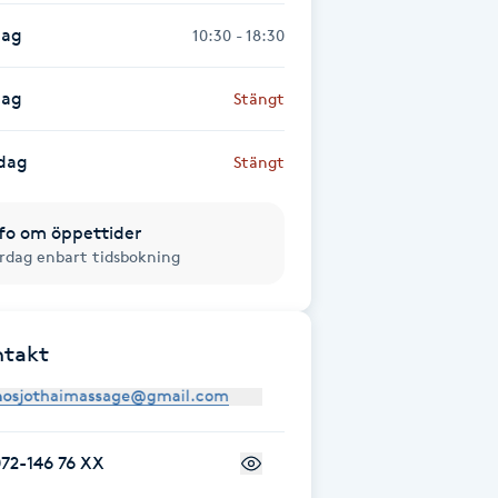
dag
10:30 - 18:30
dag
Stängt
dag
Stängt
fo om öppettider
rdag enbart tidsbokning
ntakt
72-146 76 XX