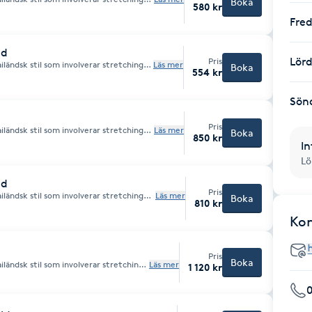
Boka
580 kr
Fre
ld
Lör
Pris
iländsk stil som involverar stretching
Läs mer
Boka
554 kr
Sön
Pris
iländsk stil som involverar stretching
Läs mer
Boka
850 kr
In
Lö
ld
Pris
iländsk stil som involverar stretching
Läs mer
Boka
810 kr
Ko
Pris
Boka
iländsk stil som involverar stretching
Läs mer
1 120 kr
0