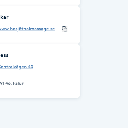
kar
www.hosjöthaimassage.se
ess
Centralvägen 40
91 46, Falun