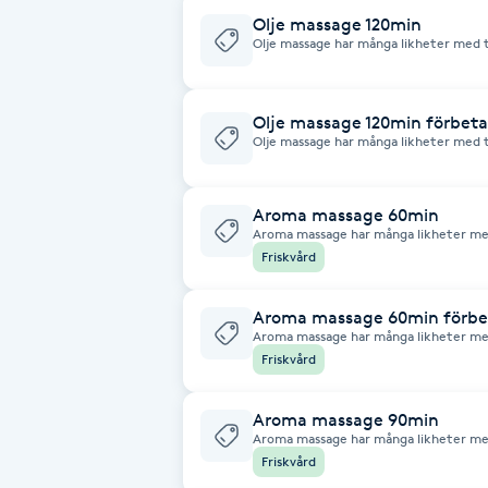
Cryoterapi
Olje massage 120min
Olje massage har många likheter med
D
än thaimassagen och fokuserar mer på
Damklippning
Olje massage 120min förbeta
Olje massage har många likheter med
än thaimassagen och fokuserar mer på
Dermapen
Aroma massage 60min
Diamantslipning
Aroma massage har många likheter m
mjukare än thaimassagen och fokuser
E
Friskvård
aromaolja
Enzympeeling
Aroma massage 60min förbe
Aroma massage har många likheter m
mjukare än thaimassagen och fokuser
Friskvård
olja
Extensions
Aroma massage 90min
Extensions borttagning
Aroma massage har många likheter m
mjukare än thaimassagen och fokuser
Friskvård
aromaolja