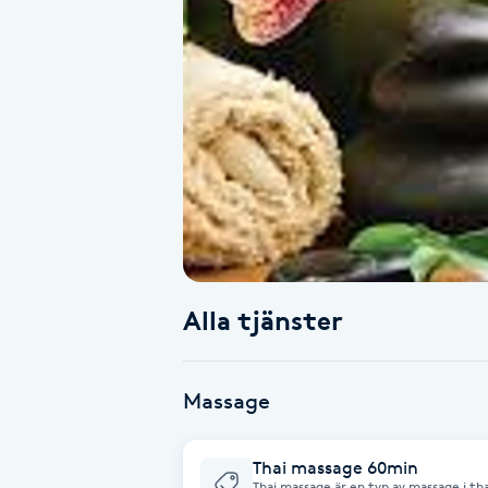
Alternativmedicin
Andningsmassage
Ansiktslyft utan kirurgi
Aromamassage
Ashtanga Yoga
Alla tjänster
Ayurveda
Ayurvedisk Massage
Massage
Ansiktsbehandling djuprengörande
Thai massage 60min
B
Thai massage är en typ av massage i tha