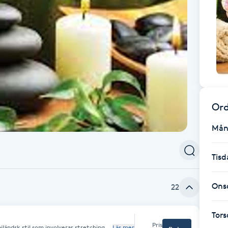
Ord
Mån
Tisd
Ons
22
Tor
Pris
iländsk stil som involverar stretching
Läs mer