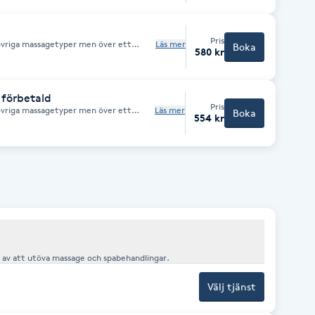
Pris
övriga massagetyper men över ett
Läs mer
Boka
580 kr
förbetald
Pris
övriga massagetyper men över ett
Läs mer
Boka
554 kr
t av att utöva massage och spabehandlingar.
Välj tjänst