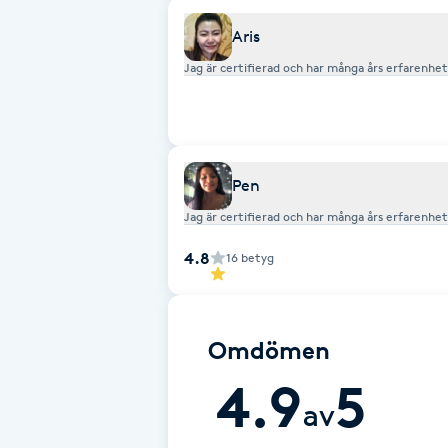
Fransk manikyr
Aris
Jag är certifierad och har många års erfarenhe
Fransrengöring
Frekvensterapi
Pen
Friskvård
Jag är certifierad och har många års erfarenhe
Friskvårdsmassage
4.8
16
betyg
Frisör
Omdömen
Funktionsanalys
4.9
5
av
Färgning