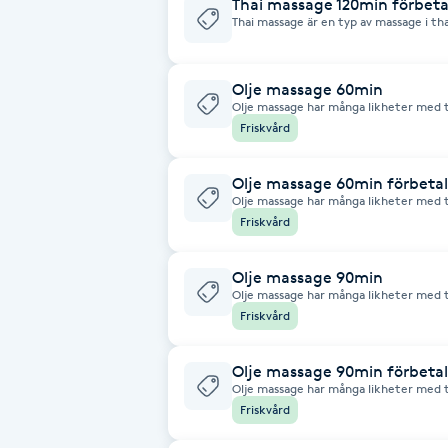
Thai massage 120min förbeta
Thai massage är en typ av massage i tha
och djup massage
Brynformning
Olje massage 60min
Brynfärgning
Olje massage har många likheter med
än thaimassagen och fokuserar mer på
Friskvård
Brynplockning
Olje massage 60min förbeta
Olje massage har många likheter med
Bröllopsuppsättning
än thaimassagen och fokuserar mer på
Friskvård
C
Olje massage 90min
Celluliter
Olje massage har många likheter med
än thaimassagen och fokuserar mer på
Friskvård
Coachning
Olje massage 90min förbeta
Olje massage har många likheter med
Color correction
än thaimassagen och fokuserar mer på
Friskvård