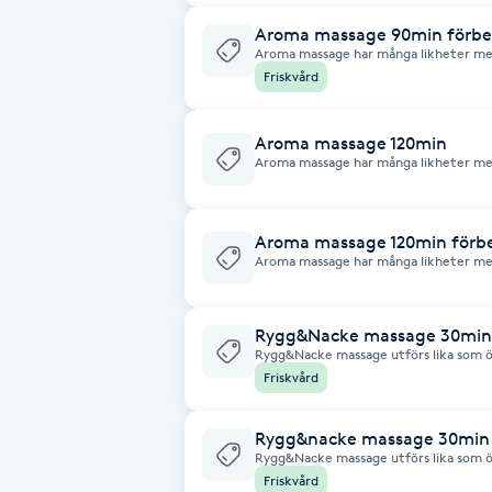
Eyeliner-tatuering
Aroma massage 90min förbe
F
Aroma massage har många likheter m
mjukare än thaimassagen och fokuser
Friskvård
olja
Face framing
Aroma massage 120min
Faceliftmassage
Aroma massage har många likheter m
mjukare än thaimassagen och fokuser
aromaolja
Fet hårbotten
Aroma massage 120min förb
Aroma massage har många likheter m
Fettreducering
mjukare än thaimassagen och fokuser
olja
Rygg&Nacke massage 30min
Fibromassage
Rygg&Nacke massage utförs lika som 
begränsat område av kroppen
Friskvård
Fillers
Rygg&nacke massage 30min 
Rygg&Nacke massage utförs lika som 
Fotmassage
begränsat område av kroppen
Friskvård