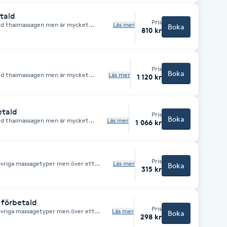
tald
Pris
ed thaimassagen men är mycket
Läs mer
Boka
810 kr
ar mer på muskelknådning med aroma
Pris
Boka
ed thaimassagen men är mycket
Läs mer
1 120 kr
ar mer på muskelknådning med
etald
Pris
Boka
ed thaimassagen men är mycket
Läs mer
1 066 kr
ar mer på muskelknådning med aroma
Pris
övriga massagetyper men över ett
Läs mer
Boka
315 kr
förbetald
Pris
övriga massagetyper men över ett
Läs mer
Boka
298 kr