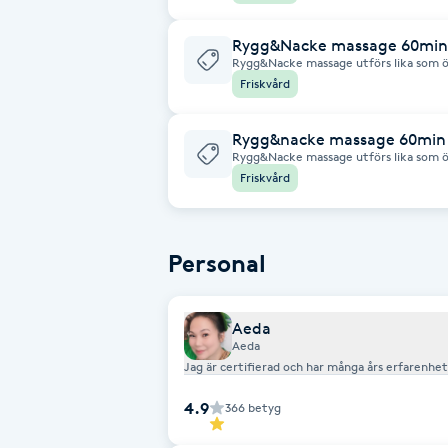
Fotsvamp
Rygg&Nacke massage 60min
Rygg&Nacke massage utförs lika som 
begränsat område av kroppen
Fotvård
Friskvård
Rygg&nacke massage 60min 
Fransar
Rygg&Nacke massage utförs lika som 
begränsat område av kroppen
Friskvård
Fransborttagning
Fransfärgning
Personal
Fransförlängning
Aeda
Aeda
Fransförlängning Megavolym
Jag är certifierad och har många års erfarenhe
4.9
366
betyg
Fransförlängning Volym