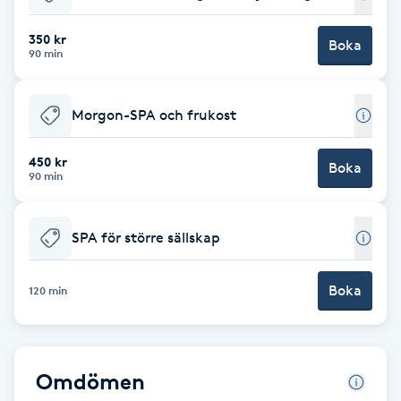
Babylights
350 kr
Boka
90 min
Balayage
Morgon-SPA och frukost
Bambumassage
450 kr
Boka
90 min
Barber
Barnklippning
SPA för större sällskap
BIAB
Boka
120 min
Blowout
Omdömen
Bottenfärg