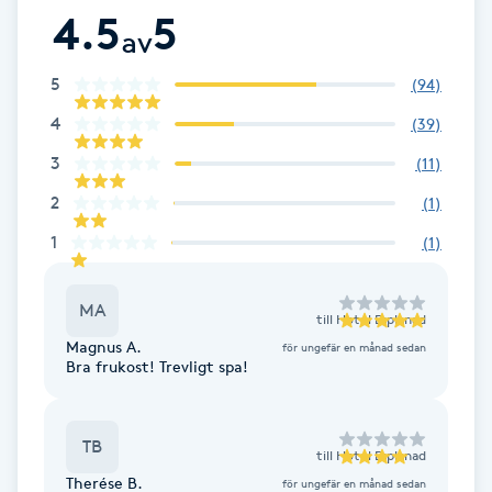
4.5
5
av
Brynformning
5
(
94
)
Brynfärgning
4
(
39
)
Brynplockning
3
(
11
)
2
(
1
)
Bröllopsuppsättning
1
(
1
)
C
MA
Celluliter
till
Hotel Esplanad
Magnus A.
för ungefär en månad sedan
Bra frukost! Trevligt spa!
Coachning
Color correction
TB
till
Hotel Esplanad
Therése B.
för ungefär en månad sedan