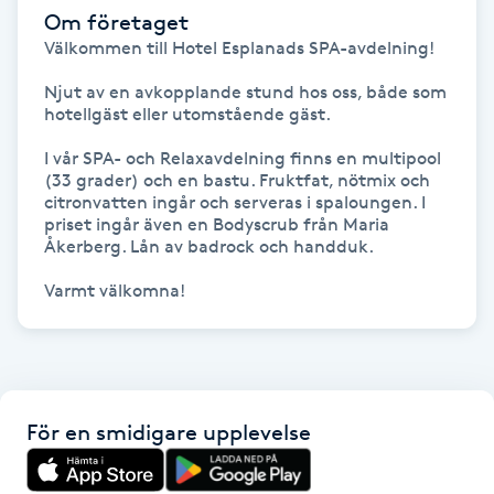
Om företaget
Föning
Välkommen till Hotel Esplanads SPA-avdelning!

G
Njut av en avkopplande stund hos oss, både som 
Gel naglar
hotellgäst eller utomstående gäst.

I vår SPA- och Relaxavdelning finns en multipool 
Gelenaglar
(33 grader) och en bastu. Fruktfat, nötmix och 
citronvatten ingår och serveras i spaloungen. I 
priset ingår även en Bodyscrub från Maria 
Gellack
Åkerberg. Lån av badrock och handduk.

Varmt välkomna!
Gellack med förstärkning
Gravidmassage
Gravidyoga
För en smidigare upplevelse
Gruppträning