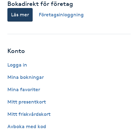
Bokadirekt för företag
Gua Sha-massage
Läs mer
Företagsinloggning
H
Hatha Yoga
Konto
Headspa
Logga in
Healing
Mina bokningar
Mina favoriter
Herrklippning
Mitt presentkort
HIFU
Mitt friskvårdskort
Hollywood Peel
Avboka med kod