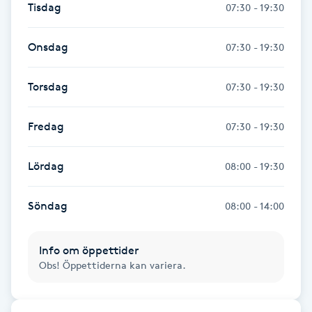
Tisdag
07:30 - 19:30
Fransk manikyr
Onsdag
07:30 - 19:30
Fransrengöring
Torsdag
07:30 - 19:30
Frekvensterapi
Fredag
07:30 - 19:30
Friskvård
Lördag
08:00 - 19:30
Friskvårdsmassage
Söndag
08:00 - 14:00
Frisör
Funktionsanalys
Info om öppettider
Obs! Öppettiderna kan variera.
Färgning