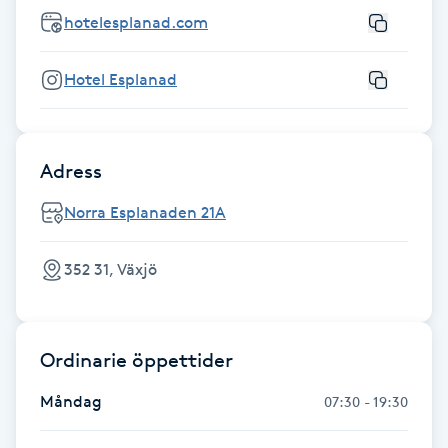
Fotsvamp
hotelesplanad.com
Fotvård
Hotel Esplanad
Fransar
Adress
Fransborttagning
Norra Esplanaden 21A
Fransfärgning
352 31, Växjö
Fransförlängning
Fransförlängning Megavolym
Ordinarie öppettider
Måndag
07:30 - 19:30
Fransförlängning Volym