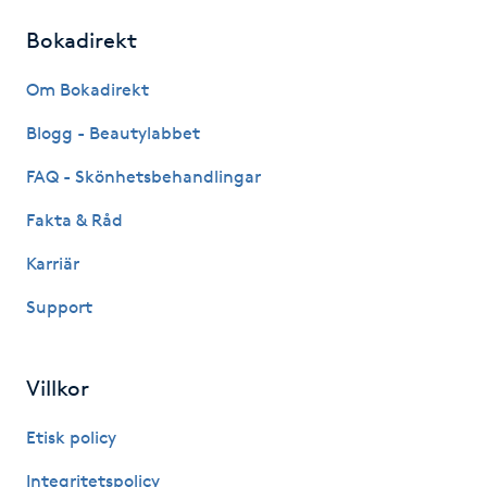
Hot Stone Massage
Bokadirekt
Hot yoga
Om Bokadirekt
Blogg - Beautylabbet
Hudföryngring
FAQ - Skönhetsbehandlingar
Huduppstramning
Fakta & Råd
Hudvård
Karriär
Support
Hyaluronsyra
Hyperhidros
Villkor
Etisk policy
Hypnos
Integritetspolicy