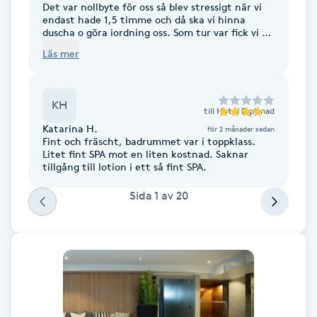
Cryoterapi
Det var nollbyte för oss så blev stressigt när vi
endast hade 1,5 timme och då ska vi hinna
D
duscha o göra iordning oss. Som tur var fick vi 15
min extra då de andra som var efter kunde
Läs mer
vänta. Vore bra att hotellet ej bokar in med
Damklippning
nollbyte framöver.
Dermapen
KH
till
Hotel Esplanad
Katarina H.
för 2 månader sedan
Diamantslipning
Fint och fräscht, badrummet var i toppklass.
Litet fint SPA mot en liten kostnad. Saknar
E
tillgång till lotion i ett så fint SPA.
Enzympeeling
Sida
1
av
20
Extensions
Extensions borttagning
Eyeliner-tatuering