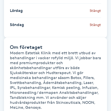
Hårborttagning
Lördag
Stängt
Hårbottenbehandling
Söndag
Stängt
Hårförlängning
Hårvård
Om företaget
Modern Estetisk Klinik med ett brett utbud av 
behandlingar i vacker rofylld miljö. Vi jobbar bara 
Hälsa
med premiumprodukter och 
skönhetsbehandlingar utförs av både 
Hälsprickor
Sjuksköterskor och Hudterapeut. Vi gör 
medicinska behandlingar såsom Botox, Fillers, 
I
Svettbehandling, Ådernätsbehandling, Laser, 
IPL, Syrabehandlingar, Kemisk peeling, Infuzion, 
Idrottsmassage
Microneedling/ dermapen Ansiktsbehandlingar, 
Tandblekning mm. Vi använder och säljer 
hudvårdsprodukter från Skinceuticals, NOON, 
IPL
MeLine, Genosys.