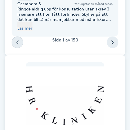
Cassandra S.
för ungefär en månad sedan
Föning
Ringde aldrig upp för konsultation utan skrev 3
h senare att hon fått förhinder. Skyller på att
G
det kan bli så när man jobbar med människor.
Extremt oseriöst.
Läs mer
Gel naglar
Sida
1
av
150
Gelenaglar
Gellack
Gellack med förstärkning
Gravidmassage
Gravidyoga
Gruppträning