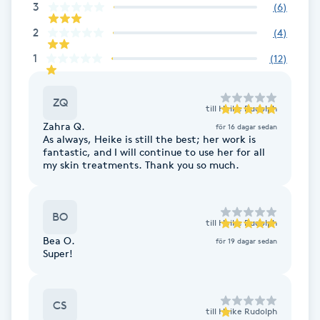
3
(
6
)
Fransk manikyr
2
(
4
)
Fransrengöring
1
(
12
)
Frekvensterapi
ZQ
till
Heike Rudolph
Zahra Q.
för 16 dagar sedan
Friskvård
As always, Heike is still the best; her work is
fantastic, and I will continue to use her for all
my skin treatments. Thank you so much.
Friskvårdsmassage
Frisör
BO
till
Heike Rudolph
Bea O.
för 19 dagar sedan
Super!
Funktionsanalys
Färgning
CS
till
Heike Rudolph