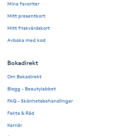
Mina favoriter
Kinesiologi
Mitt presentkort
Kinesisk medicin
Mitt friskvårdskort
Avboka med kod
Kiropraktik
Klangmassage
Bokadirekt
Klippning
Om Bokadirekt
Blogg - Beautylabbet
Klippning & Slingor
FAQ - Skönhetsbehandlingar
Klippning ungdom
Fakta & Råd
Karriär
Koppningsmassage