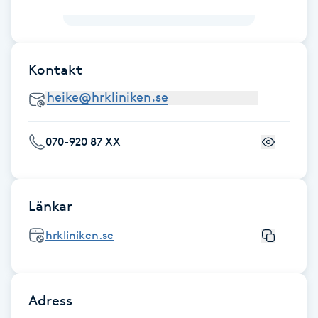
Gua Sha-massage
H
Kontakt
Hatha Yoga
Headspa
070-920 87 XX
Healing
Länkar
Herrklippning
hrkliniken.se
HIFU
Hollywood Peel
Adress