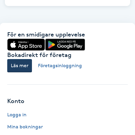
IPL hårborttagning
IR-massage
För en smidigare upplevelse
J
Japansk massage
Bokadirekt för företag
K
Läs mer
Företagsinloggning
K18
Katun fransar
Konto
Kemisk peeling
Logga in
Keratinbehandling
Mina bokningar