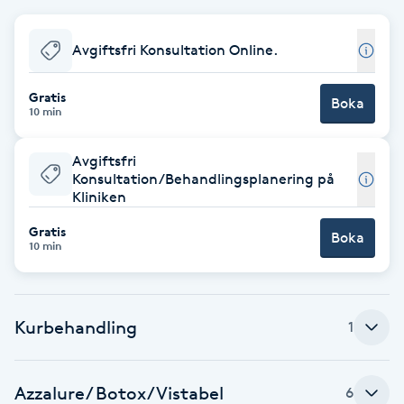
Babylights
Avgiftsfri Konsultation Online.
Balayage
Gratis
Boka
10 min
Bambumassage
Avgiftsfri
Konsultation/Behandlingsplanering på
Barber
Kliniken
Gratis
Barnklippning
Boka
10 min
BIAB
Kurbehandling
1
Blowout
Bottenfärg
Azzalure/ Botox/ Vistabel
6