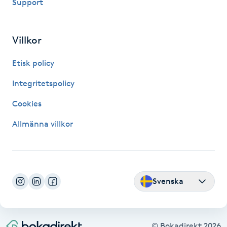
Support
Kosmetisk tatuering
Villkor
Kostrådgivning
Etisk policy
Kroppsinpackning
Integritetspolicy
Kroppspeeling
Cookies
Allmänna villkor
Käkledsbehandling
Kärlbehandling
L
Svenska
Laserbehandling
Lashlift Keratin
© Bokadirekt
2026