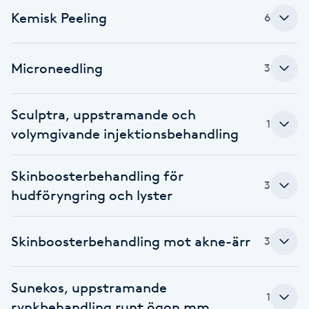
Cryoterapi
Kemisk Peeling
6
D
Damklippning
Microneedling
3
Dermapen
Sculptra, uppstramande och
1
volymgivande injektionsbehandling
Diamantslipning
E
Skinboosterbehandling för
3
Enzympeeling
hudföryngring och lyster
Extensions
Skinboosterbehandling mot akne-ärr
3
Extensions borttagning
Sunekos, uppstramande
1
rynkbehandling runt ögon mm
Eyeliner-tatuering