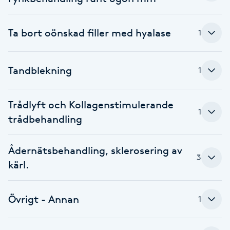
F
Ta bort oönskad filler med hyalase
1
Face framing
Faceliftmassage
Tandblekning
1
Fet hårbotten
Trådlyft och Kollagenstimulerande
1
trådbehandling
Fettreducering
Ådernätsbehandling, sklerosering av
Fibromassage
3
kärl.
Fillers
Övrigt - Annan
1
Fotmassage