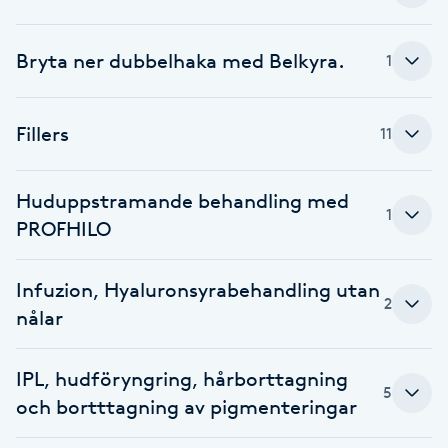
Brynformning
Bryta ner dubbelhaka med Belkyra.
1
Brynfärgning
Fillers
11
Brynplockning
Huduppstramande behandling med
Bröllopsuppsättning
1
PROFHILO
C
Celluliter
Infuzion, Hyaluronsyrabehandling utan
2
nålar
Coachning
IPL, hudföryngring, hårborttagning
5
Color correction
och bortttagning av pigmenteringar