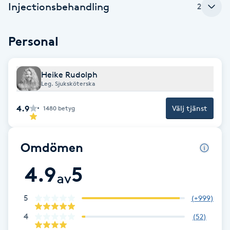
Injectionsbehandling
2
Fotsvamp
Personal
Fotvård
Fransar
Heike Rudolph
Leg. Sjuksköterska
Fransborttagning
4.9
Välj tjänst
1480
betyg
Fransfärgning
Omdömen
Fransförlängning
4.9
5
av
Fransförlängning Megavolym
5
(
+999
)
Fransförlängning Volym
4
(
52
)