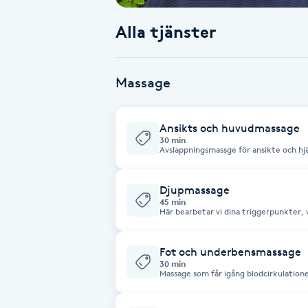
Alla tjänster
Babylights
Balayage
Massage
Bambumassage
Ansikts och huvudmassage
30 min
Barber
Avslappningsmassge för ansikte och hjä
Behandlingen syftar till att minska st
spänningshuvudvärk.
Barnklippning
Djupmassage
45 min
Här bearbetar vi dina triggerpunkter, vi
muskler att slappna av samt öka blodc
BIAB
ställen på kroppen som du upplever är
Fot och underbensmassage
Blowout
30 min
Massage som får igång blodcirkulation
underben och fötter.
Bottenfärg