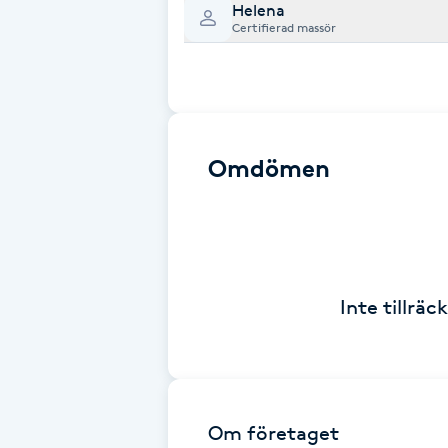
Helena
Cryoterapi
Certifierad massör
D
Damklippning
Dermapen
Omdömen
Diamantslipning
E
Enzympeeling
Inte tillrä
Extensions
Extensions borttagning
Om företaget