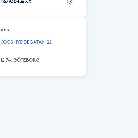
+467930435XX
ess
SKOGSHYDDEGATAN 22
412 74, GÖTEBORG