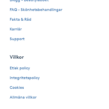
Fransk manikyr
FAQ - Skönhetsbehandlingar
Fakta & Råd
Fransrengöring
Karriär
Frekvensterapi
Support
Friskvård
Villkor
Friskvårdsmassage
Etisk policy
Frisör
Integritetspolicy
Cookies
Funktionsanalys
Allmäna villkor
Färgning