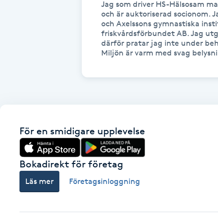
Eyeliner-tatuering
Jag som driver HS-Hälsosam mas
och är auktoriserad socionom. J
F
och Axelssons gymnastiska instit
friskvårdsförbundet AB. Jag utgå
Face framing
därför pratar jag inte under beh
Miljön är varm med svag belysn
Faceliftmassage
Fet hårbotten
Fettreducering
För en smidigare upplevelse
Fibromassage
Bokadirekt för företag
Fillers
Läs mer
Företagsinloggning
Fotmassage