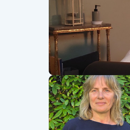
Alternativmedicin
Andningsmassage
Ansiktslyft utan kirurgi
Aromamassage
Ashtanga Yoga
Ayurveda
Ayurvedisk Massage
Ansiktsbehandling djuprengörande
B