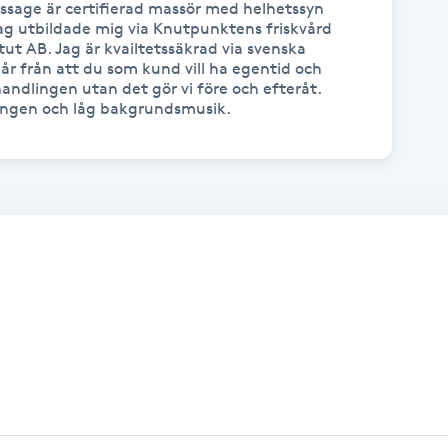
sage är certifierad massör med helhetssyn 
ag utbildade mig via Knutpunktens friskvård 
ut AB. Jag är kvailtetssäkrad via svenska 
r från att du som kund vill ha egentid och 
andlingen utan det gör vi före och efteråt. 
ingen och låg bakgrundsmusik.