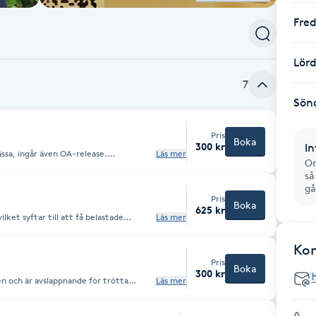
Fre
Lör
7
Sön
Pris
Boka
300 kr
In
ssa, ingår även OA-release.
Läs mer
Om
elhet i käkmusklerna och förebygga
så
gå
Pris
Boka
625 kr
lket syftar till att få belastade
Läs mer
irkulationen. Massagen utgår från de
 mest belastade.
Ko
Pris
Boka
300 kr
en och är avslappnande för trötta
Läs mer