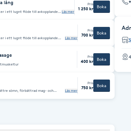
a lång
Pris
Boka
1 250 kr
 i ett lugnt flöde till avkopplande
Läs mer
inre är massagen stressreducerande
. Här lägger vi till extra tid på rygg
Adr
Pris
Boka
700 kr
 i ett lugnt flöde till avkopplande
Läs mer
inre är massagen stressreducerande och
assage
Pris
Boka
400 kr
stmuskeltur
Pris
Boka
750 kr
bättre sömn, förbättrad mag- och
Läs mer
 av smärta, sänkt blodtryck,stärkt
taktila massagen
ddukar så du har det varmt. Under
åde där massagen sker för att sedan
tt behandlingen ska bli så avslappnad
med olja som stryks med stora,
rygg, nacke, ansikte, skalp, öron,
, fötter och ben.