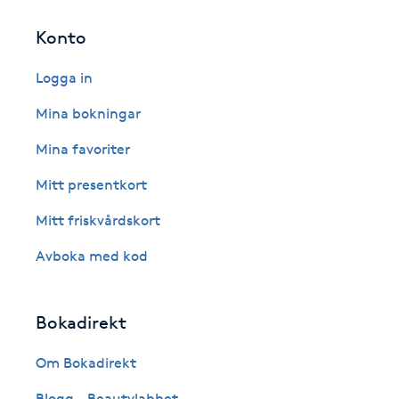
Fotsvamp
Konto
Fotvård
Logga in
Mina bokningar
Fransar
Mina favoriter
Fransborttagning
Mitt presentkort
Mitt friskvårdskort
Fransfärgning
Avboka med kod
Fransförlängning
Bokadirekt
Fransförlängning Megavolym
Om Bokadirekt
Fransförlängning Volym
Blogg - Beautylabbet