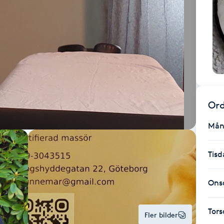
Ord
Mån
Tisd
Ons
Tor
Fler bilder