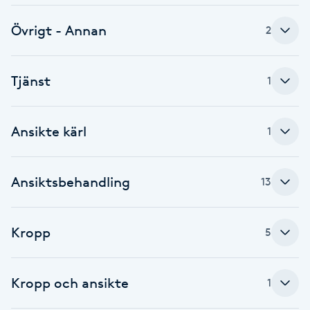
IPL hårborttagning
Övrigt - Annan
2
IR-massage
Tjänst
1
J
Japansk massage
Ansikte kärl
1
K
K18
Ansiktsbehandling
13
Katun fransar
Kropp
5
Kemisk peeling
Kropp och ansikte
1
Keratinbehandling