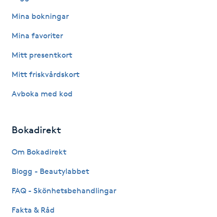
Mina bokningar
Paraffinbehandling
Mina favoriter
Pedikyr
Mitt presentkort
Pensionärklippning
Mitt friskvårdskort
Avboka med kod
Permanent
Permanent hårborttagning
Bokadirekt
Om Bokadirekt
Permanent ögonbrynsmakeup
Blogg - Beautylabbet
Personal shopper
FAQ - Skönhetsbehandlingar
Personlig tränare
Fakta & Råd