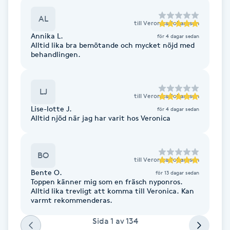
AL
till
Veronica Johansson
LED-ljusterapi
Annika L.
för 4 dagar sedan
Alltid lika bra bemötande och mycket nöjd med
behandlingen.
Liktornar
LPG
LJ
till
Veronica Johansson
Lise-lotte J.
för 4 dagar sedan
LPG-behandling
Alltid njöd när jag har varit hos Veronica
LPG-massage
BO
till
Veronica Johansson
Luggklippning
Bente O.
för 13 dagar sedan
Toppen känner mig som en fräsch nyponros.
Alltid lika trevligt att komma till Veronica. Kan
Lymfmassage
varmt rekommenderas.
Sida
1
av
134
Läpptatuering