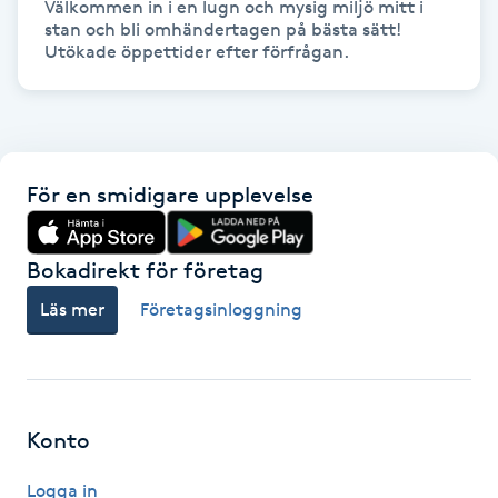
Välkommen in i en lugn och mysig miljö mitt i 
Olaplexbehandling
stan och bli omhändertagen på bästa sätt! 
Utökade öppettider efter förfrågan. 
Ombre
Ombre brows
För en smidigare upplevelse
Ombre naglar
Optiker
Bokadirekt för företag
Läs mer
Företagsinloggning
Ortobionomi
Ortopedi
Konto
Osteopati
P
Logga in