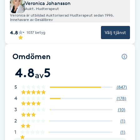
Veronica Johansson
Kosmetisk tatuering
Aukt. Hudterapeut
Veronica är utbildad Auktoriserad Hudterapeut sedan 1996.
Innehavare av Gesällbrev
Kostrådgivning
4.8
Välj tjänst
1037
betyg
Kroppsinpackning
Omdömen
Kroppspeeling
4.8
5
av
Käkledsbehandling
5
(
847
)
Kärlbehandling
4
(
178
)
L
3
(
10
)
2
(
1
)
Laserbehandling
1
(
1
)
Lashlift Keratin