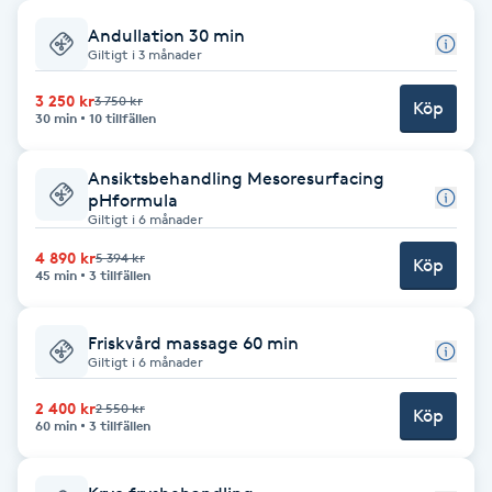
Andullation 30 min
Babylights
Giltigt i 3 månader
Balayage
3 250 kr
3 750 kr
Köp
30 min
10 tillfällen
Bambumassage
Ansiktsbehandling Mesoresurfacing
pHformula
Giltigt i 6 månader
Barber
4 890 kr
5 394 kr
Köp
45 min
3 tillfällen
Barnklippning
Friskvård massage 60 min
BIAB
Giltigt i 6 månader
Blowout
2 400 kr
2 550 kr
Köp
60 min
3 tillfällen
Bottenfärg