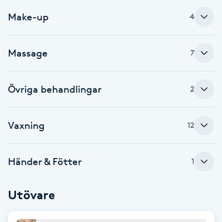
Kinesiologi
Make-up
4
Kinesisk medicin
Massage
7
Kiropraktik
Övriga behandlingar
2
Klangmassage
Vaxning
Klippning
12
Klippning & Slingor
Händer & Fötter
1
Klippning ungdom
Utövare
Koppningsmassage