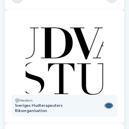
M
Makeup
Manikyr & Pedikyr
Massage
Medial vägledning
Medicinsk massage
Medlem
Meditation
Sveriges Hudterapeuters
Riksorganisation
Medium