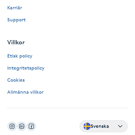
Karriär
Picolaser
Support
Piercing
Villkor
Pigmentbehandling
Etisk policy
Pigmentfläckar
Integritetspolicy
Plastikkirurgi
Cookies
Allmänna villkor
Powder brows
Power Yoga
Svenska
PRP (Platelet Rich Plasma)