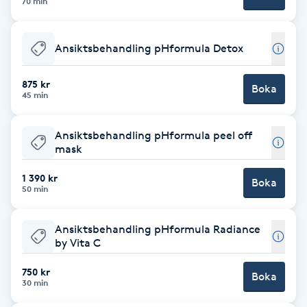
70 min
Fransk manikyr
Ansiktsbehandling pHformula Detox
Fransrengöring
875 kr
Boka
Frekvensterapi
45 min
Friskvård
Ansiktsbehandling pHformula peel off
mask
Friskvårdsmassage
1 390 kr
Boka
50 min
Frisör
Ansiktsbehandling pHformula Radiance
by Vita C
Funktionsanalys
750 kr
Boka
Färgning
30 min