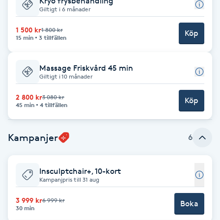
Kryo frysbehandling
Giltigt i 6 månader
Brynformning
1 500 kr
1 800 kr
Köp
15 min
3 tillfällen
Brynfärgning
Massage Friskvård 45 min
Brynplockning
Giltigt i 10 månader
2 800 kr
3 080 kr
Bröllopsuppsättning
Köp
45 min
4 tillfällen
C
Kampanjer
6
Celluliter
Coachning
Insculptchair+, 10-kort
Kampanjpris till 31 aug
Color correction
3 999 kr
6 999 kr
Boka
30 min