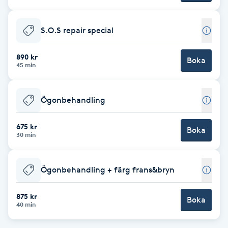
Hårborttagning
S.O.S repair special
Hårbottenbehandling
890 kr
Boka
Hårförlängning
45 min
Hårvård
Ögonbehandling
Hälsa
675 kr
Boka
30 min
Hälsprickor
I
Ögonbehandling + färg frans&bryn
Idrottsmassage
875 kr
Boka
40 min
IPL