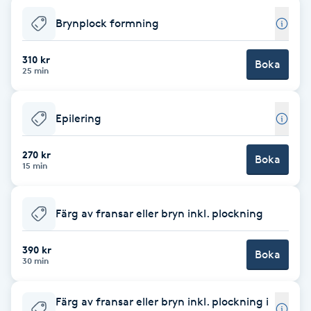
Föning
Brynplock formning
G
310 kr
Boka
Gel naglar
25 min
Gelenaglar
Epilering
Gellack
270 kr
Boka
15 min
Gellack med förstärkning
Färg av fransar eller bryn inkl. plockning
Gravidmassage
390 kr
Boka
30 min
Gravidyoga
Färg av fransar eller bryn inkl. plockning i
Gruppträning