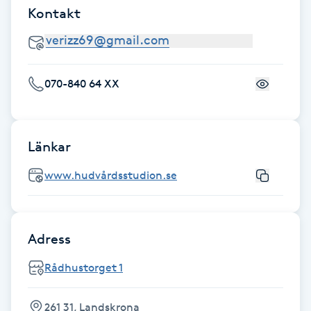
Kontakt
Megavolymfransar
Melasma
070-840 64 XX
Mesoterapi
MicroPen
Länkar
Microshading
www.hudvårdsstudion.se
Mixfransar
N
Adress
Nagelförlängning
Rådhustorget 1
Nagelförlängning akryl
261 31, Landskrona