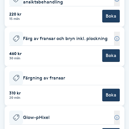
ansiktsbehandling
Gua Sha-massage
220 kr
Boka
15 min
H
Hatha Yoga
Färg av fransar och bryn inkl. plockning
Headspa
460 kr
Boka
30 min
Healing
Färgning av fransar
Herrklippning
310 kr
Boka
20 min
HIFU
Hollywood Peel
Glow-pHixel