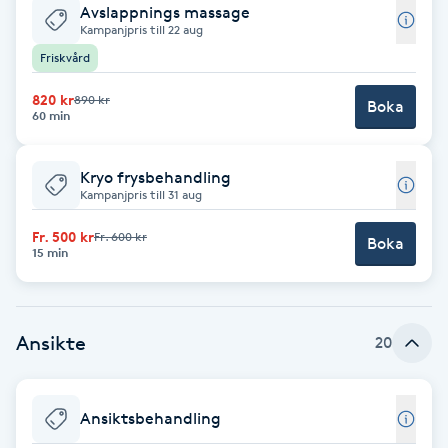
Avslappnings massage
F
Kampanjpris till 22 aug
Friskvård
Face framing
820 kr
890 kr
Boka
60 min
Faceliftmassage
Kryo frysbehandling
Fet hårbotten
Kampanjpris till 31 aug
Fr. 500 kr
Fr. 600 kr
Boka
Fettreducering
15 min
Fibromassage
Ansikte
20
Fillers
Fotmassage
Ansiktsbehandling