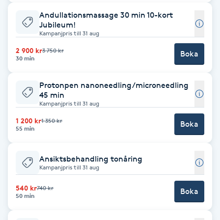
Cryoterapi
Andullationsmassage 30 min 10-kort
D
Jubileum!
Kampanjpris till 31 aug
Damklippning
2 900 kr
3 750 kr
Boka
30 min
Dermapen
Protonpen nanoneedling/microneedling
45 min
Diamantslipning
Kampanjpris till 31 aug
E
1 200 kr
1 350 kr
Boka
55 min
Enzympeeling
Ansiktsbehandling tonåring
Extensions
Kampanjpris till 31 aug
540 kr
740 kr
Extensions borttagning
Boka
50 min
Eyeliner-tatuering