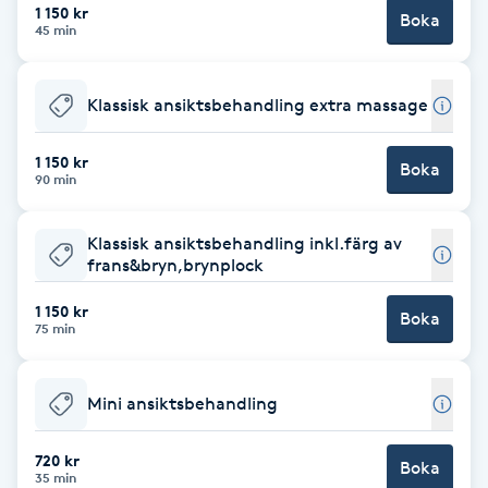
Hot Stone Massage
1 150 kr
Boka
45 min
Hot yoga
Klassisk ansiktsbehandling extra massage
Hudföryngring
1 150 kr
Boka
90 min
Huduppstramning
Klassisk ansiktsbehandling inkl.färg av
Hudvård
frans&bryn,brynplock
1 150 kr
Hyaluronsyra
Boka
75 min
Hyperhidros
Mini ansiktsbehandling
Hypnos
720 kr
Boka
35 min