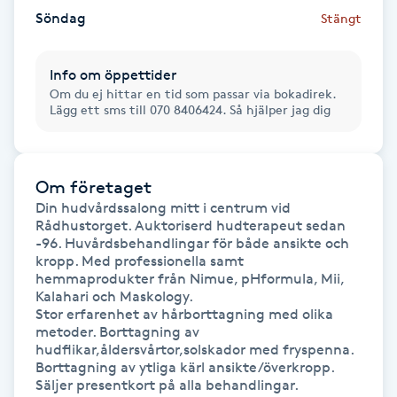
Söndag
Stängt
Naglar borttagning
Info om öppettider
Naglar reparation
Om du ej hittar en tid som passar via bokadirek.
Lägg ett sms till 070 8406424. Så hjälper jag dig
Naprapati
Om företaget
Navelpiercing
Din hudvårdssalong mitt i centrum vid 
Rådhustorget. Auktoriserd hudterapeut sedan 
NBE-massage
-96. Huvårdsbehandlingar för både ansikte och 
kropp. Med professionella samt 
hemmaprodukter från Nimue, pHformula, Mii, 
Ny frisyr
Kalahari och Maskology.

Stor erfarenhet av hårborttagning med olika 
O
metoder. Borttagning av 
hudflikar,åldersvårtor,solskador med fryspenna. 
Olaplex
Borttagning av ytliga kärl ansikte/överkropp. 
Säljer presentkort på alla behandlingar. 