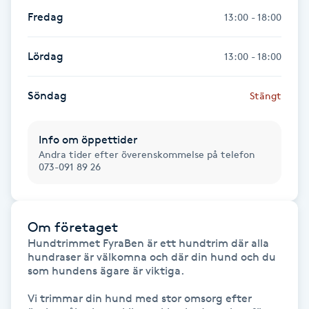
Fredag
13:00 - 18:00
Gua Sha-massage
H
Lördag
13:00 - 18:00
Hatha Yoga
Söndag
Stängt
Headspa
Info om öppettider
Andra tider efter överenskommelse på telefon
Healing
073-091 89 26
Herrklippning
Om företaget
HIFU
Hundtrimmet FyraBen är ett hundtrim där alla 
hundraser är välkomna och där din hund och du 
som hundens ägare är viktiga.

Hollywood Peel
Vi trimmar din hund med stor omsorg efter 