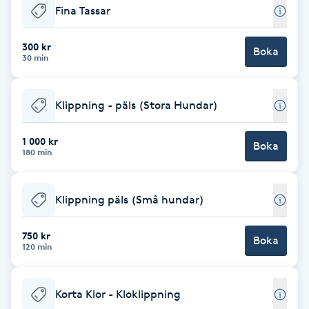
Fina Tassar
Babylights
300 kr
Boka
30 min
Balayage
Bambumassage
Klippning - päls (Stora Hundar)
Barber
1 000 kr
Boka
180 min
Barnklippning
Klippning päls (Små hundar)
BIAB
750 kr
Boka
120 min
Blowout
Korta Klor - Kloklippning
Bottenfärg