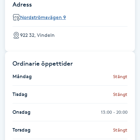
Adress
Föning
G
Nordströmsvägen 9
Gel naglar
922 32, Vindeln
Gelenaglar
Ordinarie öppettider
Gellack
Måndag
Stängt
Gellack med förstärkning
Tisdag
Stängt
Gravidmassage
Onsdag
13:00 - 20:00
Gravidyoga
Torsdag
Stängt
Gruppträning