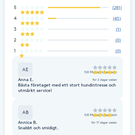
5
(
281
)
F
4
(
45
)
Face framing
3
(
1
)
Faceliftmassage
2
(
0
)
1
(
0
)
Fet hårbotten
AE
till
Maria Johansson
Fettreducering
Anna E.
för 2 dagar sedan
Bästa företaget med ett stort hundintresse och
Fibromassage
utmärkt service!
Fillers
AB
till
Maria Johansson
Annica B.
för 17 dagar sedan
Fotmassage
Snabbt och smidigt.