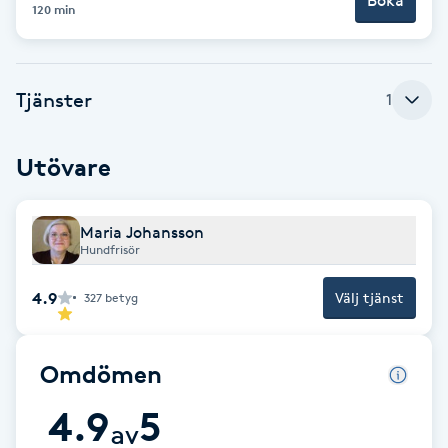
Boka
Cryoterapi
120 min
D
Damklippning
Tjänster
1
Dermapen
Utövare
Diamantslipning
E
Maria Johansson
Hundfrisör
Enzympeeling
4.9
Välj tjänst
327
betyg
Extensions
Omdömen
Extensions borttagning
4.9
5
av
Eyeliner-tatuering