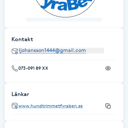
Fransk manikyr
Fransrengöring
Frekvensterapi
Kontakt
Friskvård
073-091 89 XX
Friskvårdsmassage
Frisör
Länkar
Funktionsanalys
www.hundtrimmetfyraben.se
Färgning