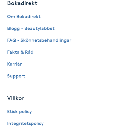
Bokadirekt
Kinesiologi
Om Bokadirekt
Kinesisk medicin
Blogg - Beautylabbet
FAQ - Skönhetsbehandlingar
Kiropraktik
Fakta & Råd
Klangmassage
Karriär
Klippning
Support
Klippning & Slingor
Villkor
Klippning ungdom
Etisk policy
Integritetspolicy
Koppningsmassage