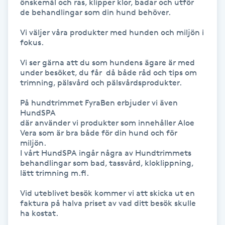
önskemål och ras, klipper klor, badar och utför 
Hot Stone Massage
de behandlingar som din hund behöver. 

Vi väljer våra produkter med hunden och miljön i 
Hot yoga
fokus.

Hudföryngring
Vi ser gärna att du som hundens ägare är med 
under besöket, du får  då både råd och tips om 
trimning, pälsvård och pälsvårdsprodukter. 

Huduppstramning
På hundtrimmet FyraBen erbjuder vi även 
HundSPA

Hudvård
där använder vi produkter som innehåller Aloe 
Vera som är bra både för din hund och för 
miljön.

Hyaluronsyra
I vårt HundSPA ingår några av Hundtrimmets 
behandlingar som bad, tassvård, kloklippning, 
lätt trimning m.fl.

Hyperhidros
Vid uteblivet besök kommer vi att skicka ut en 
Hypnos
faktura på halva priset av vad ditt besök skulle 
ha kostat.
