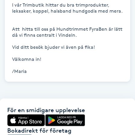
Hårborttagning
I vår Trimbutik hittar du bra trimprodukter, 
leksaker, koppel, halsband hundgodis med mera.

Hårbottenbehandling
Att  hitta till oss på Hundtrimmet FyraBen är lätt 
då vi finns centralt i Vindeln.

Hårförlängning
Vid ditt besök bjuder vi även på fika! 

Hårvård
Välkomna in!

Hälsa
/Maria 
Hälsprickor
I
För en smidigare upplevelse
Idrottsmassage
IPL
Bokadirekt för företag