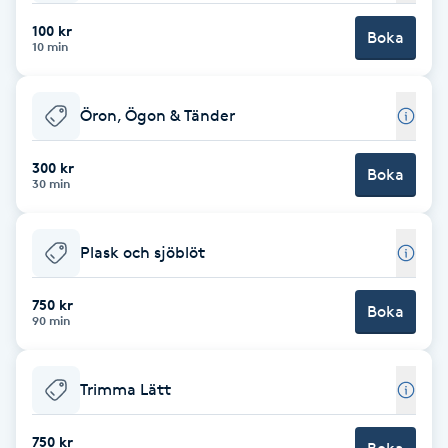
100 kr
Brynformning
Boka
10 min
Brynfärgning
Öron, Ögon & Tänder
Brynplockning
300 kr
Boka
30 min
Bröllopsuppsättning
C
Plask och sjöblöt
Celluliter
750 kr
Boka
90 min
Coachning
Trimma Lätt
Color correction
750 kr