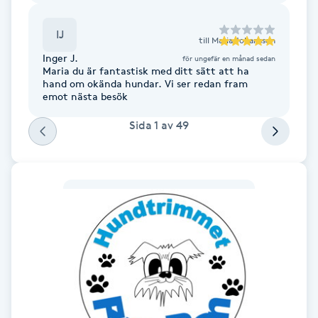
Fotsvamp
IJ
till
Maria Johansson
Fotvård
Inger J.
för ungefär en månad sedan
Maria du är fantastisk med ditt sätt att ha
hand om okända hundar. Vi ser redan fram
Fransar
emot nästa besök
Sida
1
av
49
Fransborttagning
Fransfärgning
Fransförlängning
Fransförlängning Megavolym
Fransförlängning Volym