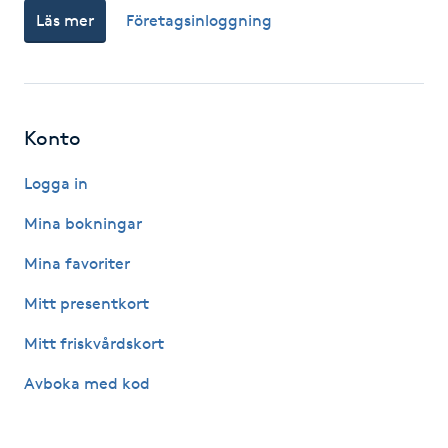
Läs mer
Företagsinloggning
IPL hårborttagning
IR-massage
J
Konto
Japansk massage
Logga in
K
Mina bokningar
K18
Mina favoriter
Mitt presentkort
Katun fransar
Mitt friskvårdskort
Kemisk peeling
Avboka med kod
Keratinbehandling