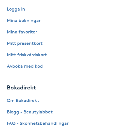
Logga in
Gua Sha-massage
Mina bokningar
H
Mina favoriter
Hatha Yoga
Mitt presentkort
Headspa
Mitt friskvårdskort
Avboka med kod
Healing
Herrklippning
Bokadirekt
HIFU
Om Bokadirekt
Blogg - Beautylabbet
Hollywood Peel
FAQ - Skönhetsbehandlingar