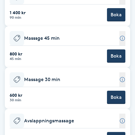
Babylights
1 400 kr
Boka
90 min
Balayage
Masssge 45 min
Bambumassage
800 kr
Boka
45 min
Barber
Barnklippning
Massage 30 min
BIAB
600 kr
Boka
30 min
Blowout
Avslappningsmassage
Bottenfärg