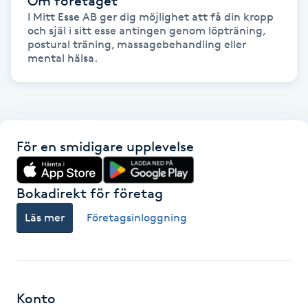
Om företaget
Föning
I Mitt Esse AB ger dig möjlighet att få din kropp 
och själ i sitt esse antingen genom löpträning, 
G
postural träning, massagebehandling eller 
mental hälsa.
Gel naglar
Gelenaglar
För en smidigare upplevelse
Gellack
Gellack med förstärkning
Bokadirekt för företag
Läs mer
Företagsinloggning
Gravidmassage
Gravidyoga
Konto
Gruppträning