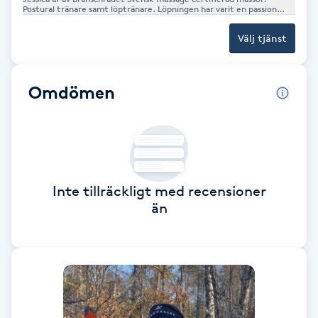
Cryoterapi
Postural tränare samt löptränare. Löpningen har varit en passion
sedan åtta års ålder och hon har tävlat på elitnivå. Mot bakgrund till
D
ovanstående har hon också en kandidatexamen med
Välj tjänst
beteendevetenskaplig inriktning. 2010 startade hon sin enskilda
firma och 2022 ombildade hon det till ett Aktiebolag.
Damklippning
Omdömen
Dermapen
Diamantslipning
E
Inte tillräckligt med recensioner
Enzympeeling
än
Extensions
Extensions borttagning
Eyeliner-tatuering