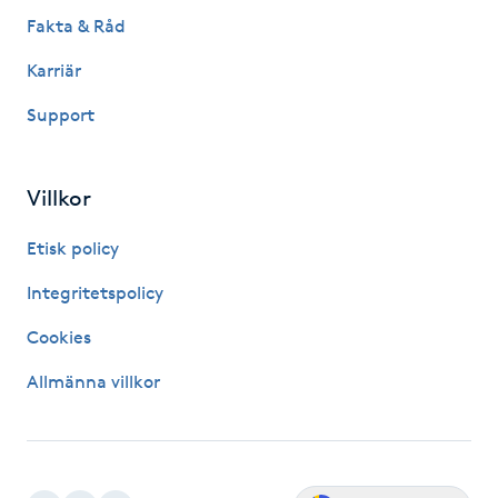
Hot Stone Massage
Fakta & Råd
Karriär
Hot yoga
Support
Hudföryngring
Villkor
Huduppstramning
Etisk policy
Hudvård
Integritetspolicy
Hyaluronsyra
Cookies
Allmänna villkor
Hyperhidros
Hypnos