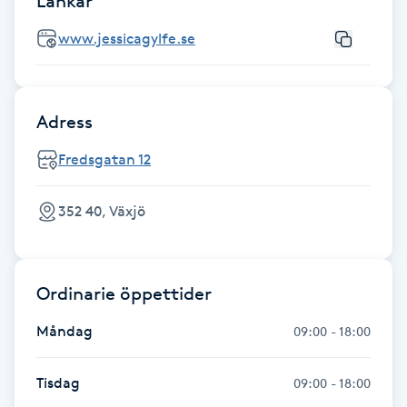
Länkar
Fotsvamp
www.jessicagylfe.se
Fotvård
Adress
Fransar
Fredsgatan 12
Fransborttagning
352 40, Växjö
Fransfärgning
Fransförlängning
Ordinarie öppettider
Fransförlängning Megavolym
Måndag
09:00 - 18:00
Fransförlängning Volym
Tisdag
09:00 - 18:00