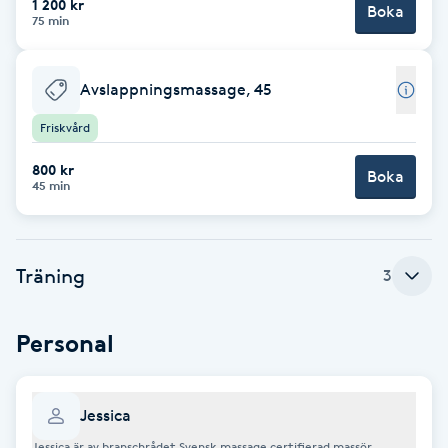
1 200 kr
Boka
75 min
Brynformning
Avslappningsmassage, 45
Brynfärgning
Friskvård
Brynplockning
800 kr
Boka
45 min
Bröllopsuppsättning
C
Träning
3
Celluliter
Personal
Coachning
Color correction
Jessica
Jessica är av branschrådet Svensk massage certifierad massör.