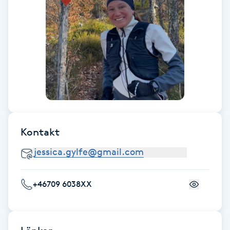
F
Face framing
Faceliftmassage
Fet hårbotten
Fettreducering
Kontakt
Fibromassage
Fillers
+46709 6038XX
Fotmassage