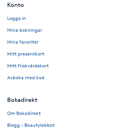
Konto
Kinesiologi
Logga in
Kinesisk medicin
Mina bokningar
Kiropraktik
Mina favoriter
Mitt presentkort
Klangmassage
Mitt friskvårdskort
Klippning
Avboka med kod
Klippning & Slingor
Bokadirekt
Klippning ungdom
Om Bokadirekt
Koppningsmassage
Blogg - Beautylabbet