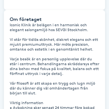
Hårborttagning
Hårbottenbehandling
Om företaget
Iconic Klinik är belägen i en harmonisk och 
elegant salongsmiljö hos SEVGI Stockholm.

Hårförlängning
Vi står för tidlös skönhet, diskret elegans och ett 
Hårvård
mjukt premiumuttryck. Här möts precision, 
omtanke och estetik i en genomtänkt helhet.

Hälsa
Varje besök är en personlig upplevelse där du 
står i centrum. Behandlingarna skräddarsys efter 
dina behov med fokus på kvalitet, balans och ett 
Hälsprickor
förfinat uttryck i varje detalj.

I
Vår filosofi är att skapa en trygg och lugn miljö 
där du känner dig väl omhändertagen från 
Idrottsmassage
början till slut.

Viktig information

IPL
• Avbokning sker senast 24 timmar före bokad 