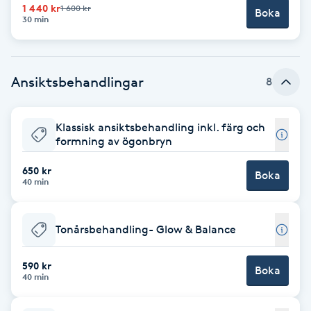
1 440 kr
1 600 kr
Boka
30 min
Brynformning
Brynfärgning
Ansiktsbehandlingar
8
Brynplockning
Klassisk ansiktsbehandling inkl. färg och
formning av ögonbryn
Bröllopsuppsättning
C
650 kr
Boka
40 min
Celluliter
Tonårsbehandling- Glow & Balance
Coachning
590 kr
Boka
Color correction
40 min