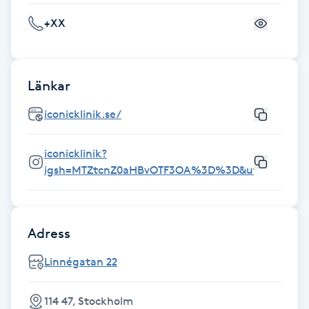
Hot Stone Massage
+XX
Hot yoga
Länkar
Hudföryngring
iconicklinik.se/
Huduppstramning
iconicklinik?
Hudvård
igsh=MTZtcnZ0aHBvOTF3OA%3D%3D&utm_source
Hyaluronsyra
Adress
Hyperhidros
Linnégatan 22
Hypnos
114 47, Stockholm