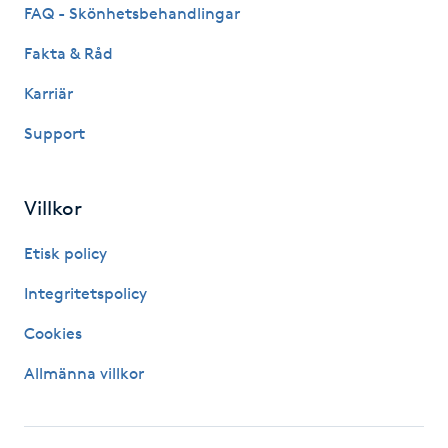
FAQ - Skönhetsbehandlingar
Kosmetisk tatuering
Fakta & Råd
Kostrådgivning
Karriär
Support
Kroppsinpackning
Kroppspeeling
Villkor
Käkledsbehandling
Etisk policy
Integritetspolicy
Kärlbehandling
Cookies
L
Allmänna villkor
Laserbehandling
Lashlift Keratin