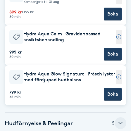
Kampanjpris till 31 aug
F
899 kr
1 199 kr
Boka
60 min
Face framing
Hydra Aqua Calm – Gravidanpassad
Faceliftmassage
ansiktsbehandling
995 kr
Boka
Fet hårbotten
60 min
Fettreducering
Hydra Aqua Glow Signature – Fräsch lyster
med fördjupad hudbalans
Fibromassage
799 kr
Boka
45 min
Fillers
Fotmassage
Hudförnyelse & Peelingar
5