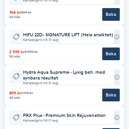
Kampanjpris till 10 aug
Babylights
764 kr
899 kr
Boka
50 min
Balayage
HIFU 22D- SIGNATURE LIFT (Hela ansiktet)
Kampanjpris till 31 aug
Bambumassage
2 599 kr
3 999 kr
Boka
50 min
Barber
Hydra Aqua Supreme – Lyxig beh. med
Barnklippning
synbara resultat
Kampanjpris till 31 aug
BIAB
899 kr
1 199 kr
Boka
60 min
Blowout
PRX Plus – Premium Skin Rejuvenation
Kampanjpris till 17 aug
Bottenfärg