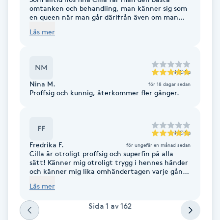
omtanken och behandling, man känner sig som
Föning
en queen när man går därifrån även om man
G
kommit upp i åren och är lite “ trött” . You’re
Läs mer
the best darling Cilla. C you soon again.
Gel naglar
NM
till
Cilla
Gelenaglar
Nina M.
för 18 dagar sedan
Proffsig och kunnig, återkommer fler gånger.
Gellack
FF
Gellack med förstärkning
till
Cilla
Fredrika F.
för ungefär en månad sedan
Cilla är otroligt proffsig och superfin på alla
Gravidmassage
sätt! Känner mig otroligt trygg i hennes händer
och känner mig lika omhändertagen varje gång
❤️
Läs mer
Gravidyoga
Sida
1
av
162
Gruppträning