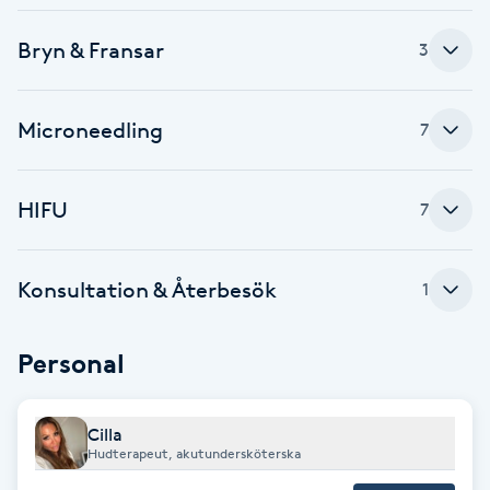
Fotsvamp
Bryn & Fransar
3
Fotvård
Microneedling
7
Fransar
Fransborttagning
HIFU
7
Fransfärgning
Konsultation & Återbesök
1
Fransförlängning
Personal
Fransförlängning Megavolym
Cilla
Fransförlängning Volym
Hudterapeut, akutundersköterska