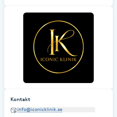
Gua Sha-massage
H
Hatha Yoga
Headspa
Healing
Herrklippning
HIFU
Kontakt
Hollywood Peel