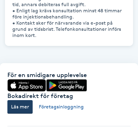
tid, annars debiteras full avgift.

• Enligt lag krävs konsultation minst 48 timmar 
IPL hårborttagning
före injektionsbehandling.

• Kontakt sker för närvarande via e-post på 
IR-massage
grund av tidsbrist. Telefonkonsultationer införs 
inom kort.
J
Japansk massage
K
För en smidigare upplevelse
K18
Katun fransar
Bokadirekt för företag
Läs mer
Företagsinloggning
Kemisk peeling
Keratinbehandling