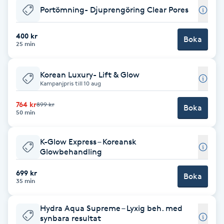
Cryoterapi
Portömning- Djuprengöring Clear Pores
D
400 kr
Boka
Damklippning
25 min
Dermapen
Korean Luxury- Lift & Glow
Kampanjpris till 10 aug
Diamantslipning
764 kr
899 kr
Boka
50 min
E
Enzympeeling
K-Glow Express – Koreansk
Glowbehandling
Extensions
699 kr
Boka
35 min
Extensions borttagning
Hydra Aqua Supreme – Lyxig beh. med
synbara resultat
Eyeliner-tatuering