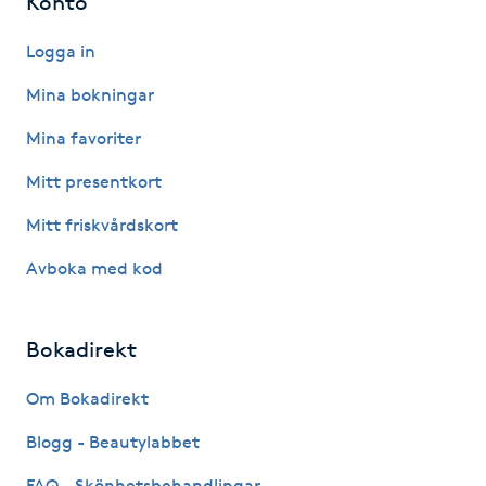
Konto
Hot Stone Massage
Logga in
Hot yoga
Mina bokningar
Hudföryngring
Mina favoriter
Mitt presentkort
Huduppstramning
Mitt friskvårdskort
Hudvård
Avboka med kod
Hyaluronsyra
Bokadirekt
Hyperhidros
Om Bokadirekt
Hypnos
Blogg - Beautylabbet
FAQ - Skönhetsbehandlingar