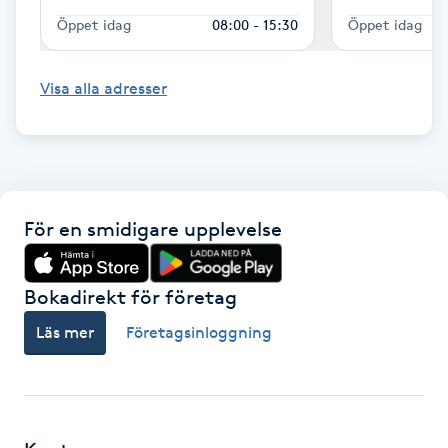
Öppet idag
08:00 - 15:30
Öppet idag
Gua Sha-massage
H
Visa alla adresser
Hatha Yoga
Headspa
För en smidigare upplevelse
Healing
Herrklippning
Bokadirekt för företag
Läs mer
Företagsinloggning
HIFU
Hollywood Peel