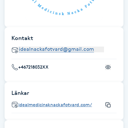
Fotsvamp
Fotvård
Kontakt
Fransar
Fransborttagning
+467218032XX
Fransfärgning
Fransförlängning
Länkar
Fransförlängning Megavolym
idealmedicinsknackafotvard.com/
Fransförlängning Volym