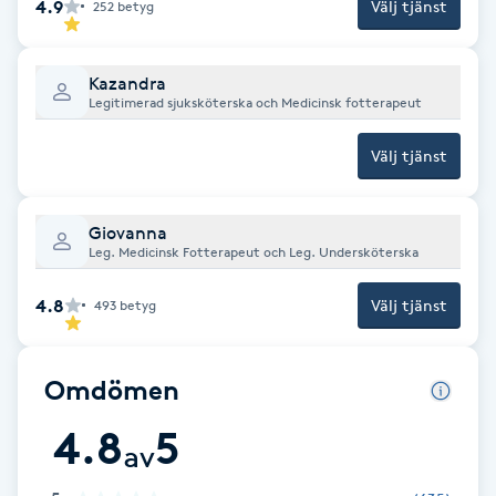
4.9
Välj tjänst
252
betyg
Brynformning
Kazandra
Brynfärgning
Legitimerad sjuksköterska och Medicinsk fotterapeut
Välj tjänst
Brynplockning
Bröllopsuppsättning
Giovanna
Leg. Medicinsk Fotterapeut och Leg. Undersköterska
C
4.8
Välj tjänst
493
betyg
Celluliter
Coachning
Omdömen
4.8
5
Color correction
av