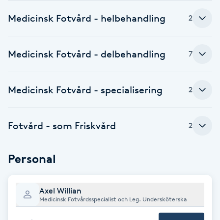
Medicinsk Fotvård - helbehandling
Babylights
2
Balayage
Medicinsk Fotvård - delbehandling
7
Bambumassage
Medicinsk Fotvård - specialisering
2
Barber
Fotvård - som Friskvård
2
Barnklippning
BIAB
Personal
Blowout
Axel Willian
Medicinsk Fotvårdsspecialist och Leg. Undersköterska
Bottenfärg