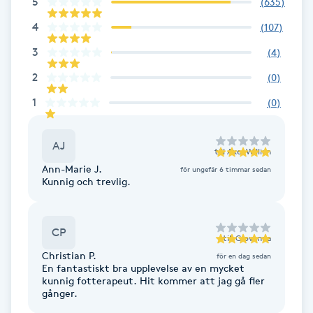
5
(
635
)
Cryoterapi
D
4
(
107
)
3
(
4
)
Damklippning
2
(
0
)
Dermapen
1
(
0
)
Diamantslipning
AJ
till
Axel Willian
E
Ann-Marie J.
för ungefär 6 timmar sedan
Kunnig och trevlig.
Enzympeeling
Extensions
CP
till
Giovanna
Christian P.
för en dag sedan
En fantastiskt bra upplevelse av en mycket
Extensions borttagning
kunnig fotterapeut. Hit kommer att jag gå fler
gånger.
Eyeliner-tatuering