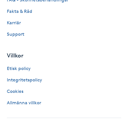
Hårborttagning
Fakta & Råd
Hårbottenbehandling
Karriär
Support
Hårförlängning
Hårvård
Villkor
Hälsa
Etisk policy
Integritetspolicy
Hälsprickor
Cookies
I
Allmänna villkor
Idrottsmassage
IPL