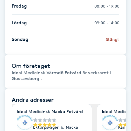
Föning
Fredag
08:00 - 19:00
G
Lördag
09:00 - 14:00
Gel naglar
Söndag
Stängt
Gelenaglar
Gellack
Om företaget
Ideal Medicinsk Värmdö Fotvård är verksamt i
Gellack med förstärkning
Gustavsberg .
Gravidmassage
Andra adresser
Gravidyoga
Ideal Medicinsk Nacka Fotvård
Ideal Medici
Gruppträning
Ektorpsvägen 6, Nacka
Kanhol