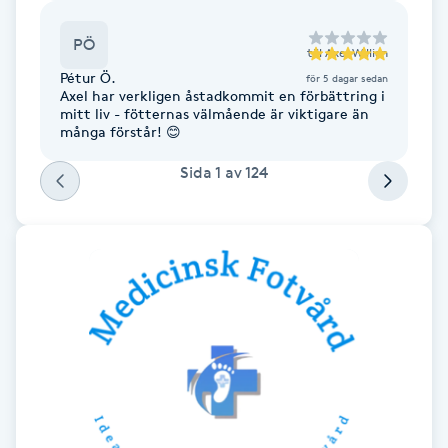
F
PÖ
till
Axel Willian
Face framing
Pétur Ö.
för 5 dagar sedan
Axel har verkligen åstadkommit en förbättring i
mitt liv - fötternas välmående är viktigare än
Faceliftmassage
många förstår! 😊
Sida
1
av
124
Fet hårbotten
Fettreducering
Fibromassage
Fillers
Fotmassage