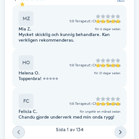
Fransk manikyr
MZ
till
Terapeut: Chandu Bandara
Fransrengöring
Mia Z.
för 6 dagar sedan
Mycket skicklig och kunnig behandlare. Kan
verkligen rekommenderas.
Frekvensterapi
Friskvård
HO
till
Terapeut: Chandu Bandara
Helena O.
för 21 dagar sedan
Friskvårdsmassage
Toppenbra! ⭐⭐⭐⭐⭐
Frisör
FC
till
Terapeut: Chandu Bandara
Funktionsanalys
Felicia C.
för ungefär en månad sedan
Chandu gjorde underverk med min onda rygg!
Färgning
Sida
1
av
134