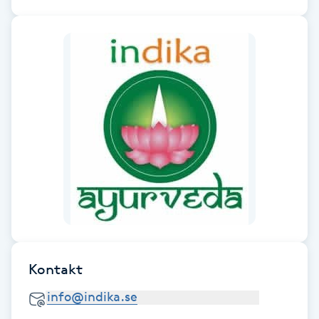
Föning
G
Gel naglar
Gelenaglar
Gellack
Gellack med förstärkning
Gravidmassage
Kontakt
Gravidyoga
Gruppträning