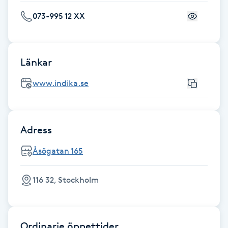
073-995 12 XX
Gua Sha-massage
H
Länkar
Hatha Yoga
www.indika.se
Headspa
Healing
Adress
Herrklippning
Åsögatan 165
HIFU
116 32, Stockholm
Hollywood Peel
Ordinarie öppettider