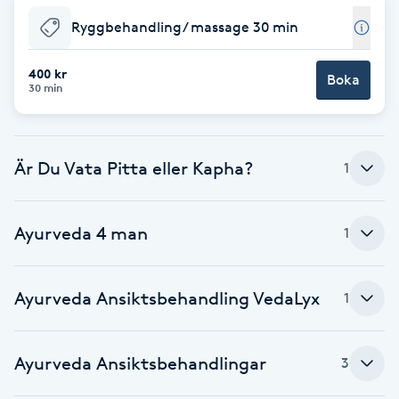
Ryggbehandling/ massage 30 min
Brynformning
400 kr
Boka
Brynfärgning
30 min
Brynplockning
Är Du Vata Pitta eller Kapha?
1
Bröllopsuppsättning
C
Ayurveda 4 man
1
Celluliter
Ayurveda Ansiktsbehandling VedaLyx
1
Coachning
Color correction
Ayurveda Ansiktsbehandlingar
3