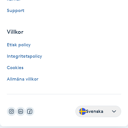
Kosmetisk tatuering
Support
Kostrådgivning
Villkor
Kroppsinpackning
Etisk policy
Kroppspeeling
Integritetspolicy
Cookies
Käkledsbehandling
Allmäna villkor
Kärlbehandling
L
Laserbehandling
Svenska
Lashlift Keratin