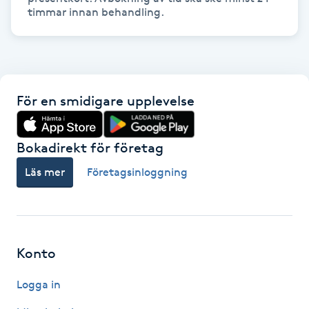
timmar innan behandling. 
IPL hårborttagning
IR-massage
J
För en smidigare upplevelse
Japansk massage
K
Bokadirekt för företag
Läs mer
Företagsinloggning
K18
Katun fransar
Kemisk peeling
Konto
Logga in
Keratinbehandling