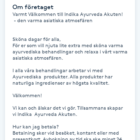
Hårborttagning
Om företaget
Varmt Välkommen till Indika Ayurveda Akuten!

 - den varma asiatiska atmosfären

Hårbottenbehandling
Hårförlängning
Sköna dagar för alla, 

För er som vill njuta lite extra med sköna varma 
ayurvediska behandlingar och relaxa i vårt varma 
Hårvård
asiatiska atmosfären.

I alla våra behandlingar arbetar vi med 
Hälsa
Ayurvediska  produkter. Alla produkter har 
naturliga ingredienser av högsta kvalitet.  

Hälsprickor
Välkommen!

I
Vi kan och älskar det vi gör. Tillsammans skapar 
vi Indika  Ayurveda Akuten.

Idrottsmassage
Hur kan jag betala?

Betalning sker vid besöket, kontant eller med 
IPL
presentkort. Avbokning av tid ska ske minst 24 