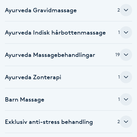
Cryoterapi
Ayurveda Gravidmassage
2
D
Damklippning
Ayurveda Indisk hårbottenmassage
1
Dermapen
Ayurveda Massagebehandlingar
19
Diamantslipning
E
Ayurveda Zonterapi
1
Enzympeeling
Barn Massage
1
Extensions
Extensions borttagning
Exklusiv anti-stress behandling
2
Eyeliner-tatuering