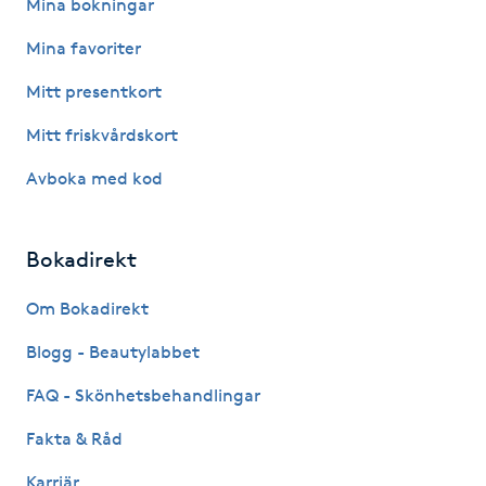
Mina bokningar
Kinesiologi
Mina favoriter
Kinesisk medicin
Mitt presentkort
Mitt friskvårdskort
Kiropraktik
Avboka med kod
Klangmassage
Bokadirekt
Klippning
Om Bokadirekt
Klippning & Slingor
Blogg - Beautylabbet
Klippning ungdom
FAQ - Skönhetsbehandlingar
Fakta & Råd
Koppningsmassage
Karriär