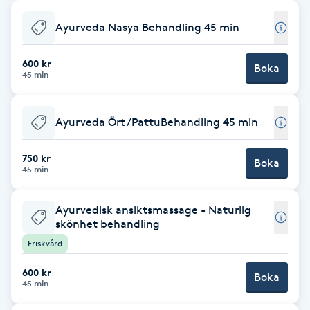
Babylights
Ayurveda Nasya Behandling 45 min
Balayage
600 kr
Boka
45 min
Bambumassage
Ayurveda Ört /PattuBehandling 45 min
Barber
750 kr
Boka
45 min
Barnklippning
Ayurvedisk ansiktsmassage - Naturlig
BIAB
skönhet behandling
Friskvård
Blowout
600 kr
Boka
45 min
Bottenfärg