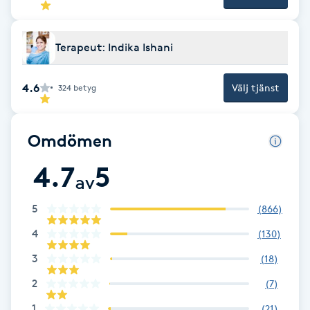
Fotsvamp
Terapeut: Indika Ishani
Fotvård
4.6
Välj tjänst
324
betyg
Fransar
Fransborttagning
Omdömen
4.7
5
Fransfärgning
av
Fransförlängning
5
(
866
)
4
(
130
)
Fransförlängning Megavolym
3
(
18
)
2
(
7
)
Fransförlängning Volym
1
(
21
)