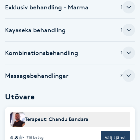
Exklusiv behandling - Marma
1
F
Face framing
Kayaseka behandling
1
Faceliftmassage
Kombinationsbehandling
1
Fet hårbotten
Massagebehandlingar
7
Fettreducering
Fibromassage
Utövare
Fillers
Terapeut: Chandu Bandara
Fotmassage
4.8
Välj tjänst
718
betyg