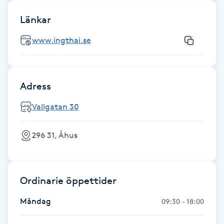
Fotsvamp
Länkar
Fotvård
www.ingthai.se
Fransar
Adress
Fransborttagning
Vallgatan 30
Fransfärgning
296 31, Åhus
Fransförlängning
Fransförlängning Megavolym
Ordinarie öppettider
Måndag
09:30 - 18:00
Fransförlängning Volym