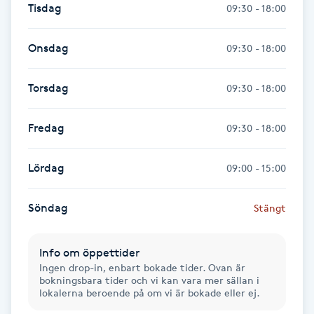
Tisdag
09:30 - 18:00
Fransk manikyr
Onsdag
09:30 - 18:00
Fransrengöring
Torsdag
09:30 - 18:00
Frekvensterapi
Fredag
09:30 - 18:00
Friskvård
Lördag
09:00 - 15:00
Friskvårdsmassage
Söndag
Stängt
Frisör
Funktionsanalys
Info om öppettider
Ingen drop-in, enbart bokade tider. Ovan är
bokningsbara tider och vi kan vara mer sällan i
Färgning
lokalerna beroende på om vi är bokade eller ej.