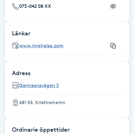
Fotsvamp
073-042 08 XX
Fotvård
Länkar
Fransar
www.inrehalsa.com
Fransborttagning
Adress
Fransfärgning
Garnisonsvägen 3
Fransförlängning
681 55, Kristinehamn
Fransförlängning Megavolym
Fransförlängning Volym
Ordinarie öppettider