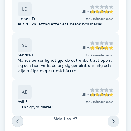
Cryoterapi
LD
D
till
Marie Andersson
Linnea D.
för 2 månader sedan
Alltid lika lättad efter ett besök hos Marie!
Damklippning
Dermapen
SE
till
Marie Andersson
Sandra E.
för 2 månader sedan
Diamantslipning
Maries personlighet gjorde det enkelt att öppna
sig och hon verkade bry sig genuint om mig och
E
vilja hjälpa mig att må bättre.
Enzympeeling
AE
till
Marie Andersson
Extensions
Asli E.
för 2 månader sedan
Du är grym Marie!
Extensions borttagning
Sida
1
av
63
Eyeliner-tatuering