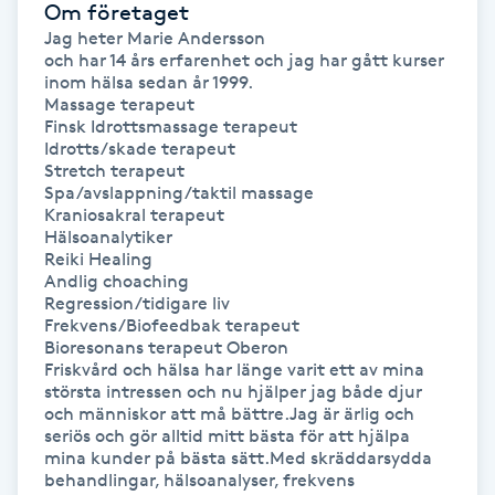
Om företaget
Föning
Jag heter Marie Andersson

G
och har 14 års erfarenhet och jag har gått kurser 
inom hälsa sedan år 1999.

Massage terapeut

Gel naglar
Finsk Idrottsmassage terapeut

Idrotts/skade terapeut 

Stretch terapeut 

Gelenaglar
Spa/avslappning/taktil massage

Kraniosakral terapeut

Gellack
Hälsoanalytiker

Reiki Healing

Andlig choaching

Gellack med förstärkning
Regression/tidigare liv

Frekvens/Biofeedbak terapeut 

Bioresonans terapeut Oberon

Gravidmassage
Friskvård och hälsa har länge varit ett av mina 
största intressen och nu hjälper jag både djur 
och människor att må bättre.Jag är ärlig och 
Gravidyoga
seriös och gör alltid mitt bästa för att hjälpa 
mina kunder på bästa sätt.Med skräddarsydda 
behandlingar, hälsoanalyser, frekvens 
Gruppträning