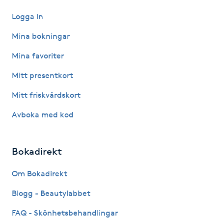
Hot Stone Massage
Logga in
Hot yoga
Mina bokningar
Mina favoriter
Hudföryngring
Mitt presentkort
Huduppstramning
Mitt friskvårdskort
Avboka med kod
Hudvård
Hyaluronsyra
Bokadirekt
Hyperhidros
Om Bokadirekt
Blogg - Beautylabbet
Hypnos
FAQ - Skönhetsbehandlingar