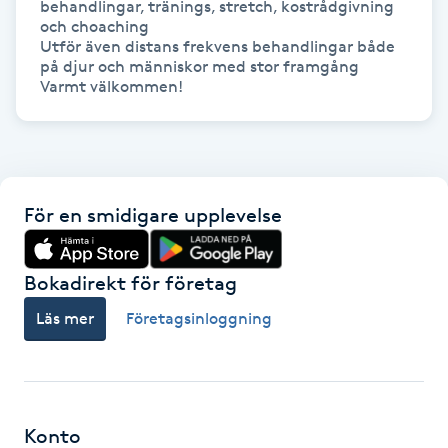
behandlingar, tränings, stretch, kostrådgivning 
och choaching 

Gua Sha-massage
Utför även distans frekvens behandlingar både 
på djur och människor med stor framgång 
H
Varmt välkommen!
Hatha Yoga
Headspa
För en smidigare upplevelse
Healing
Bokadirekt för företag
Herrklippning
Läs mer
Företagsinloggning
HIFU
Hollywood Peel
Konto