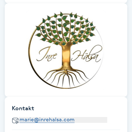
F
Face framing
Faceliftmassage
Fet hårbotten
Fettreducering
Fibromassage
Fillers
Kontakt
Fotmassage