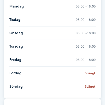
Fransk manikyr
Måndag
08:00 - 18:00
Fransrengöring
Tisdag
08:00 - 18:00
Frekvensterapi
Onsdag
08:00 - 18:00
Friskvård
Torsdag
08:00 - 18:00
Friskvårdsmassage
Fredag
08:00 - 18:00
Frisör
Lördag
Stängt
Funktionsanalys
Söndag
Stängt
Färgning