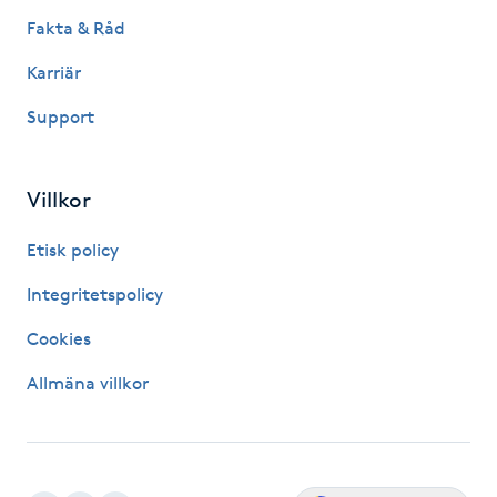
Hårborttagning
Fakta & Råd
Karriär
Hårbottenbehandling
Support
Hårförlängning
Villkor
Hårvård
Etisk policy
Hälsa
Integritetspolicy
Hälsprickor
Cookies
I
Allmäna villkor
Idrottsmassage
IPL