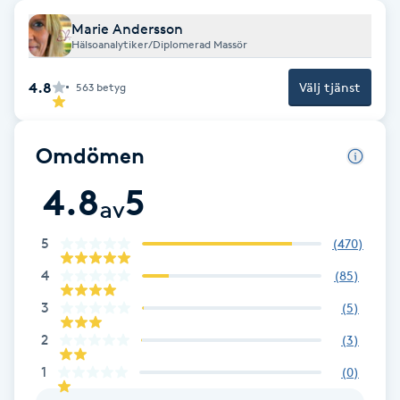
Marie Andersson
Brynformning
Hälsoanalytiker/Diplomerad Massör
Brynfärgning
4.8
Välj tjänst
563
betyg
Brynplockning
Omdömen
Bröllopsuppsättning
4.8
5
av
C
5
(
470
)
Celluliter
4
(
85
)
Coachning
3
(
5
)
2
(
3
)
Color correction
1
(
0
)