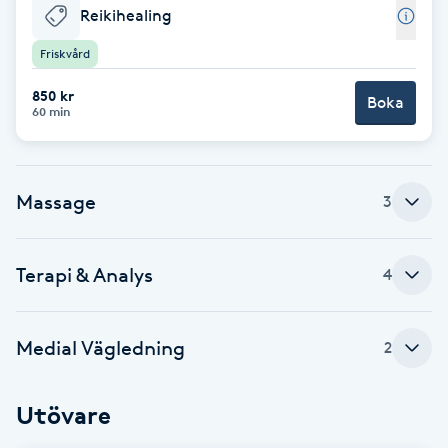
Reikihealing
Babylights
Friskvård
Balayage
850 kr
Boka
60 min
Bambumassage
Massage
3
Barber
Barnklippning
Terapi & Analys
4
BIAB
Medial Vägledning
2
Blowout
Utövare
Bottenfärg