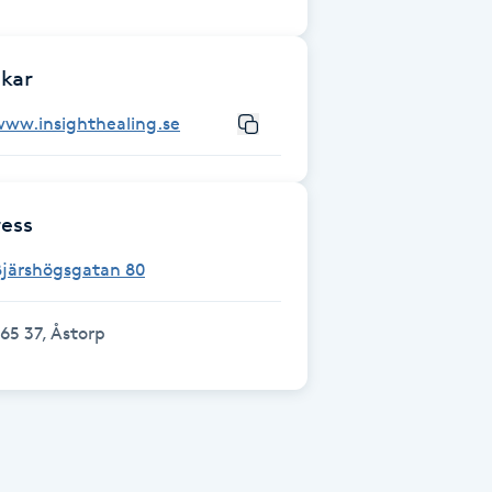
kar
www.insighthealing.se
ess
Bjärshögsgatan 80
65 37, Åstorp