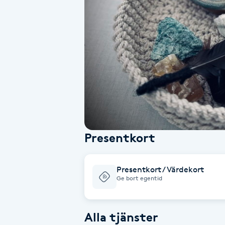
Alternativmedicin
Andningsmassage
Ansiktslyft utan kirurgi
Aromamassage
Ashtanga Yoga
Presentkort
Ayurveda
Presentkort / Värdekort
Ayurvedisk Massage
Ge bort egentid
Ansiktsbehandling djuprengörande
Alla tjänster
B