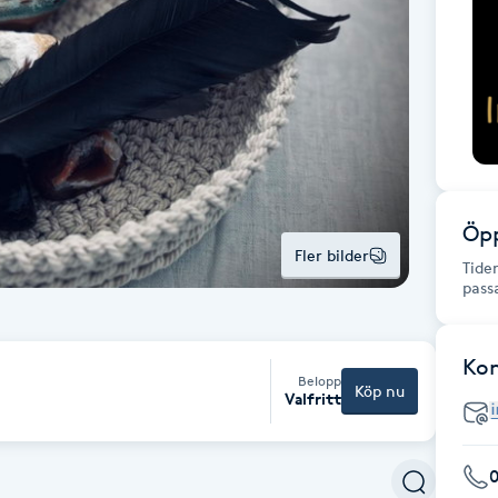
Öpp
Fler bilder
Tide
pass
Ko
Belopp
Köp nu
Valfritt