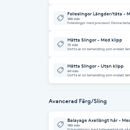
Eyeliner-tatuering
Här ingår även klippning och nynserin
längre än så så behöver ni boka "Folie
lite längre behandling.
F
Folieslingor Längder/täta - 
180 min
Folieslingor med precision! Denna behan
Face framing
extra täta slingor i din utväxt, och kans
Här ingår obligatoriskt både nyansering
Hätta Slingor - Med klipp
Faceliftmassage
75 min
Detta är en behandling som endast läm
längd) Om du har en utväxt som ska sli
Fet hårbotten
"Folieslingor utväxt"
Hätta Slingor - Utan klipp
60 min
Fettreducering
Detta är en behandling som endast läm
längd) Om du har en utväxt som ska sli
"Folieslingor utväxt"
Fibromassage
Avancerad Färg/Sling
Fillers
Balayage Axellångt hår - Me
Fotmassage
180 min
Frihandslingor med balayageteknik på ett axe