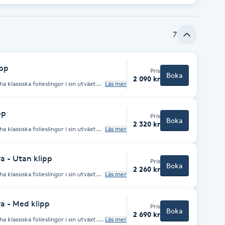
7
ipp
Pris
Boka
2 090 kr
a klassiska folieslingor i sin utväxt
Läs mer
 den längre än så så behöver ni boka
 är en lite längre behandling.
pp
Pris
Boka
2 320 kr
a klassiska folieslingor i sin utväxt
Läs mer
ax 5cm. Är den längre än så så
ängder/täta" som är en lite längre
a - Utan klipp
Pris
Boka
2 260 kr
a klassiska folieslingor i sin utväxt
Läs mer
växten får vara max 5cm. Är den
slingor Utväxt+längder/täta" som är en
ra - Med klipp
Pris
Boka
2 690 kr
a klassiska folieslingor i sin utväxt.
Läs mer