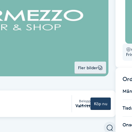
Fr
Fler bilder
Ord
Mån
Belopp
Köp nu
Valfritt
Tisd
Ons