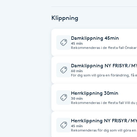
Babylights
Klippning
Balayage
Damklippning 45min
45 min
Bambumassage
Rekommenderas i de flesta fall Önskar du en förvandling, eller har ett
långt/tjockt hår behöver du boka Damfri
Barber
Damklippning NY FRISYR / 
60 min
För dig som vill göra en förändring, få 
långt/tjockt hår, vill ha extra hårbott
Barnklippning
minuters behandling hos din frisör! Tiden är för hela besöket inkl.
produktgenomgång och betalning.
Herrklippning 30min
30 min
BIAB
Rekommenderas i de flesta fall Vill du göra en stor förändring, har ett extra
tjockt hår eller för dig som önskar 45 
Herrfrisyr (45min) istället!
Blowout
Herrklippning NY FRISYR / 
45 min
Rekomenderas för dig som vill göra en 
Bottenfärg
hår eller helt enkelt önskar 45 minuters