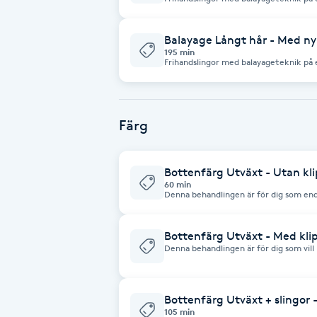
obligatoriskt olaplex, nyansering samt 
Fotsvamp
Balayage Långt hår - Med ny
195 min
Fotvård
Frihandslingor med balayageteknik på ett långt hår! Här
olaplex, nyansering samt klippning.
Fransar
Färg
Fransborttagning
Bottenfärg Utväxt - Utan kl
Fransfärgning
60 min
Denna behandlingen är för dig som enda
utväxt.OBS! Gäller ej bottenblekning. (Vi förbehåller oss rätten att ändra
tidsåtgången, om möjligt och då också 
Fransförlängning
bedömer den felaktig. Är du osäker ring 
uppbokad tid)
Bottenfärg Utväxt - Med kli
Denna behandlingen är för dig som vill
Fransförlängning Megavolym
klippning. OBS! Gäller ej bottenblekning (Vi förbehåller oss rätten att 
tidsåtgången, om möjligt och då också 
bedömer den felaktig. Är du osäker ring 
uppbokad tid)
Fransförlängning Volym
Bottenfärg Utväxt + slingor 
105 min