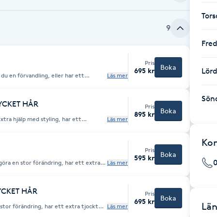
Tor
9
Fre
Pris
Boka
695 kr
Lör
Läs mer
syr 60 min hos din frisör istället.
Sön
MYCKET HÅR
Pris
Boka
895 kr
extra hjälp med styling, har ett
Läs mer
enmassage, eller helt enkelt önskar 60
Ko
Pris
Boka
595 kr
Läs mer
minuters tid hos din frisör boka
MYCKET HÅR
Pris
Boka
695 kr
Län
stor förändring, har ett extra tjockt
Läs mer
 tid hos din frisör!