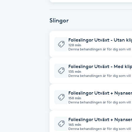
Cryoterapi
D
Slingor
Damklippning
Folieslingor Utväxt - Utan kl
Dermapen
120 min
Denna behandlingen är för dig som vill h
och fön. Utväxten får vara max 5cm. Är
"Folieslingor Utväxt+längder/täta" som
Diamantslipning
Folieslingor Utväxt - Med kli
E
135 min
Denna behandlingen är för dig som vill h
samt en klippning. Utväxten får vara m
Enzympeeling
behöver ni boka "Folieslingor Utväxt+l
behandling.
Folieslingor Utväxt + Nyanser
150 min
Extensions
Denna behandlingen är för dig som vill h
och fön. Här ingår även nyansering.Ut
längre än så så behöver ni boka "Folie
lite längre behandling.
Extensions borttagning
Folieslingor Utväxt + Nyanse
165 min
Denna behandlingen är för dig som vill h