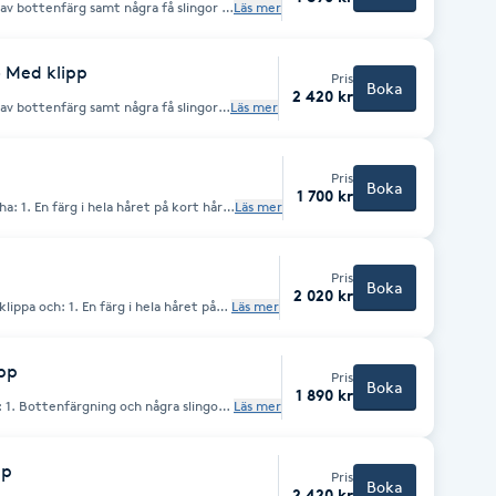
av bottenfärg samt några få slingor i
Läs mer
tväxt" eller "balayage"
- Med klipp
Pris
Boka
2 420 kr
av bottenfärg samt några få slingor i
Läs mer
tväxt" eller "balayage"
Pris
Boka
1 700 kr
rt hår,
Läs mer
kort hår, max ner till örsnibb (Vi
tgången, om möjligt och då också
 den felaktig. Är du osäker ring alltid
tid)
Pris
Boka
2 020 kr
rg i hela håret på
Läs mer
bedömer den felaktig. Är du osäker
 uppbokad tid)
ipp
Pris
Boka
1 890 kr
or
Läs mer
andling, om vi bedömer den felaktig.
 debiterar all uppbokad tid)
pp
Pris
Boka
2 420 kr