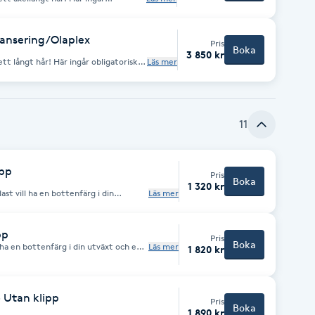
klippning.
ansering/Olaplex
Pris
Boka
3 850 kr
 ingår obligatoriskt
Läs mer
11
ipp
Pris
Boka
1 320 kr
st vill ha en bottenfärg i din
Läs mer
priset på din behandling, om vi
alltid och fråga då vi debiterar all
pp
Pris
Boka
 ha en bottenfärg i din utväxt och en
Läs mer
1 820 kr
ändra
priset på din behandling, om vi
alltid och fråga då vi debiterar all
- Utan klipp
Pris
Boka
1 890 kr