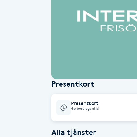
Alternativmedicin
Andningsmassage
Ansiktslyft utan kirurgi
Aromamassage
Ashtanga Yoga
Presentkort
Ayurveda
Presentkort
Ayurvedisk Massage
Ge bort egentid
Ansiktsbehandling djuprengörande
Alla tjänster
B