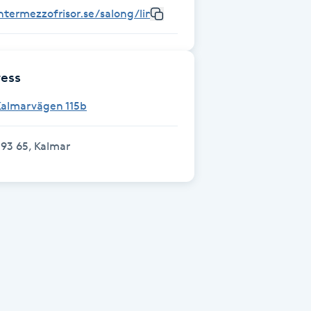
ntermezzofrisor.se/salong/lindsdal/
ess
Kalmarvägen 115b
93 65, Kalmar