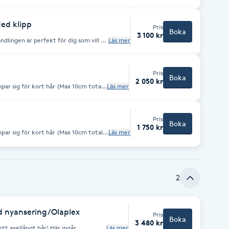
g. Utväxten får vara max 5cm. Är den
slingor Utväxt+längder/täta" som är en
Med klipp
Pris
Boka
3 100 kr
dlingen är perfekt för dig som vill ha
Läs mer
ke även vill ljusa upp vissa längder.
, olaplex och klippning.
Pris
Boka
2 050 kr
par sig för kort hår (Max 10cm total
Läs mer
ngas på långt hår så behöver du boka
Pris
Boka
1 750 kr
par sig för kort hår (Max 10cm total
Läs mer
ngas på långt hår så behöver du boka
2
d nyansering/Olaplex
Pris
Boka
3 480 kr
llångt hår! Här ingår
Läs mer