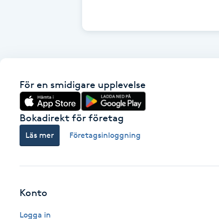
Fransk manikyr
Fransrengöring
Frekvensterapi
För en smidigare upplevelse
Friskvård
Bokadirekt för företag
Friskvårdsmassage
Läs mer
Företagsinloggning
Frisör
Funktionsanalys
Konto
Färgning
Logga in