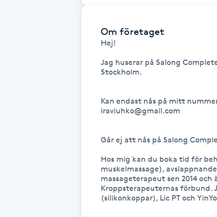
Eyeliner-tatuering
F
Om företaget
Face framing
Hej!

Jag huserar på Salong Complet
Faceliftmassage
Stockholm.

Fet hårbotten
Kan endast nås på mitt nummer 0
iraviuhko@gmail.com

Fettreducering
Går ej att nås på Salong Compl
Fibromassage
Hos mig kan du boka tid för b
muskelmassage), avslappnande e
Fillers
massageterapeut sen 2014 och är
Kroppsterapeuternas förbund. J
(silikonkoppar), Lic PT och YinYo
Fotmassage