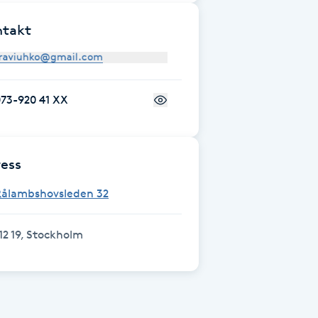
ntakt
73-920 41 XX
ess
Rålambshovsleden 32
12 19, Stockholm