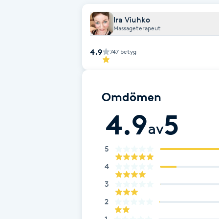
Ira Viuhko
Brynformning
Massageterapeut
Brynfärgning
4.9
747
betyg
Brynplockning
Omdömen
Bröllopsuppsättning
4.9
5
C
av
Celluliter
5
4
Coachning
3
Color correction
2