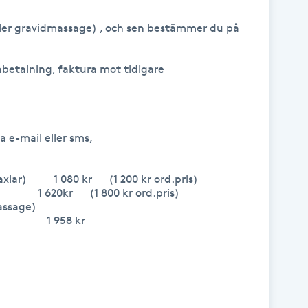
ler gravidmassage) , och sen bestämmer du på 
hbetalning, faktura mot tidigare 
a e-mail eller sms,

)          1 080 kr      (1 200 kr ord.pris)

                   1 620kr      (1 800 kr ord.pris)

ge)          

                1 958 kr
