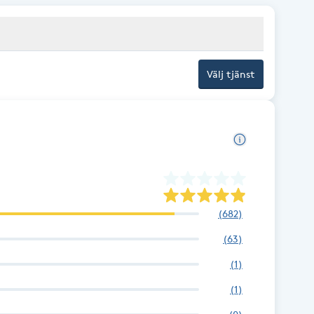
Välj tjänst
(
682
)
(
63
)
(
1
)
(
1
)