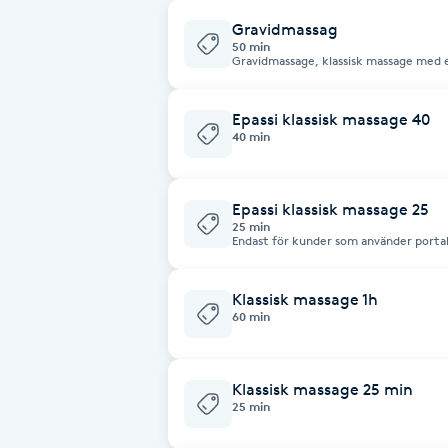
Alternativmedicin
Gravidmassag
50 min
Gravidmassage, klassisk massage med 
Andningsmassage
Epassi klassisk massage 40
Ansiktslyft utan kirurgi
40 min
Aromamassage
Epassi klassisk massage 25
25 min
Endast för kunder som använder portal
Ashtanga Yoga
Ayurveda
Klassisk massage 1h
60 min
Ayurvedisk Massage
Klassisk massage 25 min
25 min
Ansiktsbehandling djuprengörande
B