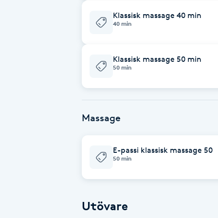
Klassisk massage 40 min
Babylights
40 min
Balayage
Klassisk massage 50 min
50 min
Bambumassage
Barber
Massage
Barnklippning
E-passi klassisk massage 50
BIAB
50 min
Blowout
Utövare
Bottenfärg