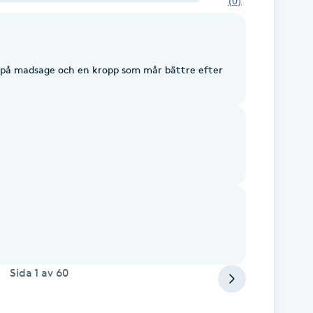
(
0
)
 på madsage och en kropp som mår bättre efter
Sida
1
av
60