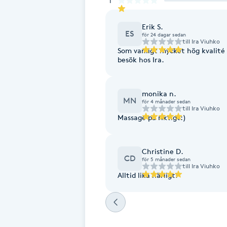
1
Cryoterapi
D
Erik S.
ES
för 24 dagar sedan
till
Ira Viuhko
Damklippning
Som vanligt mycket hög kvalité
besök hos Ira.
Dermapen
monika n.
MN
för 4 månader sedan
Diamantslipning
till
Ira Viuhko
Massage på riktigt:)
E
Enzympeeling
Christine D.
CD
för 5 månader sedan
till
Ira Viuhko
Extensions
Alltid lika härligt!
Extensions borttagning