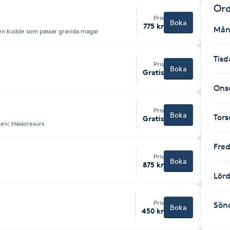
Ord
Pris
Boka
775 kr
Mån
en kudde som passar gravida magar
Tisd
Pris
Boka
Gratis
Ons
Pris
Boka
Tor
Gratis
en: Häsloresurs
Fre
Pris
Boka
875 kr
Lör
Pris
Sön
Boka
450 kr