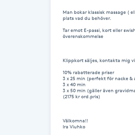
Fotsvamp
Man bokar klassisk massage ( el
plats vad du behöver.

Fotvård
Tar emot E-passi, kort eller swis
överenskommelse

Fransar
Fransborttagning
Klippkort säljes, kontakta mig vi
10% rabatterade priser

Fransfärgning
3 x 25 min (perfekt för nacke & axlar
3 x 40 min                                    
3 x 50 min (gäller även gravidmassa
Fransförlängning
(2175 kr ord.pris)                              
Fransförlängning Megavolym
Välkomna!!

Fransförlängning Volym
Ira Viuhko
