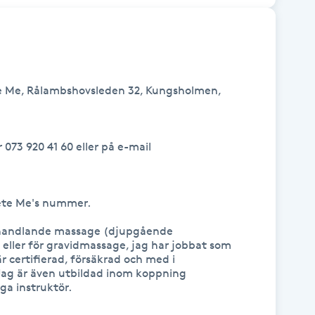
e Me, Rålambshovsleden 32, Kungsholmen, 
73 920 41 60 eller på e-mail 
ete Me's nummer.

ehandlande massage (djupgående 
ller för gravidmassage, jag har jobbat som 
 certifierad, försäkrad och med i 
ag är även utbildad inom koppning 
ga instruktör.
