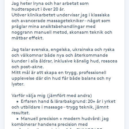
Jag heter Iryna och har arbetat som 
Hot Stone Massage
hudterapeut i över 20 år.

Utöver klinikarbetet undervisar jag i klassiska 
Hot yoga
och avancerade massagetekniker – något som 
präglar mina ansiktsbehandlingar med 
noggrann manuell metod, skonsam teknik och 
Hudföryngring
mätbar effekt.

Jag talar svenska, engelska, ukrainska och ryska 
Huduppstramning
och välkomnar både nya och återkommande 
kunder i alla åldrar, inklusive känslig hud, rosacea 
och post-akne.

Hudvård
Mitt mål är att skapa en trygg, professionell 
upplevelse där din hud får både balans och ny 
lyster.

Hyaluronsyra
Varför välja mig (jämfört med andra)

Hyperhidros
	•	Erfaren hand & lärarbakgrund: 20+ år i yrket 
och utbildare i massage – trygg teknik, jämnt 
resultat.

Hypnos
	•	Manuell precision + modern hudvård: jag 
kombinerar handens precision med 