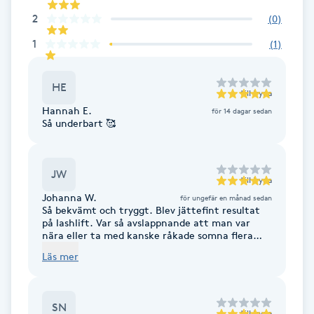
2
(
0
)
F
1
(
1
)
Face framing
HE
Faceliftmassage
till
Iryna
Hannah E.
för 14 dagar sedan
Så underbart 🥰
Fet hårbotten
Fettreducering
JW
till
Iryna
Johanna W.
för ungefär en månad sedan
Fibromassage
Så bekvämt och tryggt. Blev jättefint resultat
på lashlift. Var så avslappnande att man var
nära eller ta med kanske råkade somna flera
gånger 😅
Fillers
Läs mer
Fotmassage
SN
till
Iryna