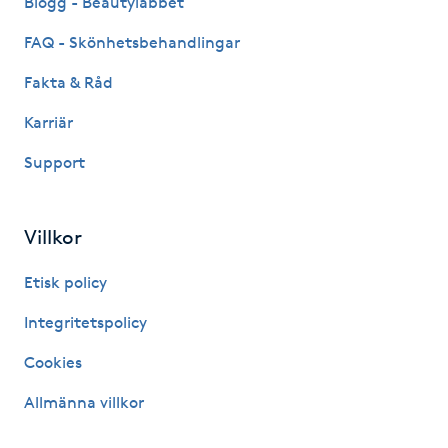
Blogg - Beautylabbet
Kinesiologi
FAQ - Skönhetsbehandlingar
Fakta & Råd
Kinesisk medicin
Karriär
Kiropraktik
Support
Klangmassage
Villkor
Klippning
Etisk policy
Klippning & Slingor
Integritetspolicy
Cookies
Klippning ungdom
Allmänna villkor
Koppningsmassage