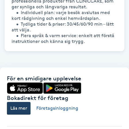
professionella produkter från CLINICCARE, som 
Hårborttagning
ger synliga och långvariga resultat.

	•	Individuell plan: varje besök avslutas med 
kort rådgivning och enkel hemvårdsplan.

Hårbottenbehandling
	•	Tydliga tider & priser: 30/45/60/90 min – lätt 
att välja.

	•	Flera språk & varm service: enkelt att förstå 
Hårförlängning
instruktioner och känna sig trygg.
Hårvård
Hälsa
För en smidigare upplevelse
Hälsprickor
I
Bokadirekt för företag
Idrottsmassage
Läs mer
Företagsinloggning
IPL