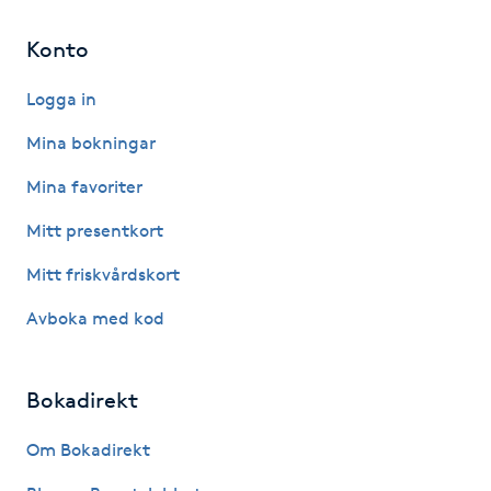
IPL hårborttagning
Konto
Logga in
IR-massage
J
Mina bokningar
Mina favoriter
Japansk massage
K
Mitt presentkort
Mitt friskvårdskort
K18
Avboka med kod
Katun fransar
Bokadirekt
Kemisk peeling
Om Bokadirekt
Keratinbehandling