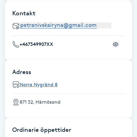
Fransk manikyr
Kontakt
Fransrengöring
Frekvensterapi
+467349907XX
Friskvård
Adress
Friskvårdsmassage
Norra Nygränd 8
Frisör
871 32, Härnösand
Funktionsanalys
Färgning
Ordinarie öppettider