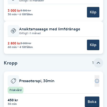
Giltigt i 6 månader
Babylights
3 000 kr
3 300 kr
Köp
30 min
6 tillfällen
Balayage
Ansiktsmassage med limfdränage
Giltigt i 1 månad
Bambumassage
2 800 kr
3 000 kr
Köp
60 min
4 tillfällen
Barber
Barnklippning
Kropp
1
BIAB
Pressoterapi, 30min
Blowout
Friskvård
450 kr
Boka
Bottenfärg
30 min