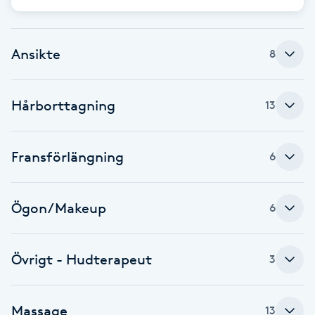
Brynformning
Ansikte
8
Brynfärgning
Hårborttagning
Brynplockning
13
Bröllopsuppsättning
Fransförlängning
6
C
Celluliter
Ögon/Makeup
6
Coachning
Övrigt - Hudterapeut
3
Color correction
Massage
13