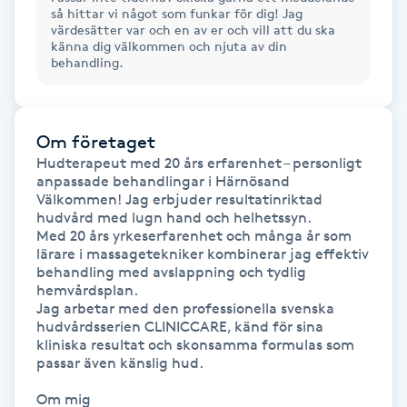
så hittar vi något som funkar för dig! Jag
värdesätter var och en av er och vill att du ska
Gua Sha-massage
känna dig välkommen och njuta av din
behandling.
H
Hatha Yoga
Om företaget
Hudterapeut med 20 års erfarenhet – personligt 
Headspa
anpassade behandlingar i Härnösand

Välkommen! Jag erbjuder resultatinriktad 
Healing
hudvård med lugn hand och helhetssyn.

Med 20 års yrkeserfarenhet och många år som 
lärare i massagetekniker kombinerar jag effektiv 
Herrklippning
behandling med avslappning och tydlig 
hemvårdsplan.

Jag arbetar med den professionella svenska 
HIFU
hudvårdsserien CLINICCARE, känd för sina 
kliniska resultat och skonsamma formulas som 
passar även känslig hud.

Hollywood Peel
Om mig
