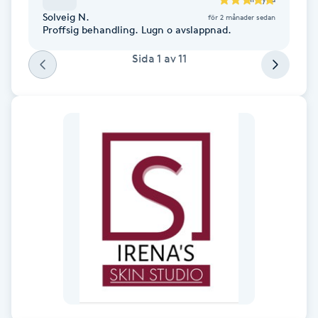
Fotsvamp
Solveig N.
för 2 månader sedan
Proffsig behandling. Lugn o avslappnad.
Fotvård
Sida
1
av
11
Fransar
Fransborttagning
Fransfärgning
Fransförlängning
Fransförlängning Megavolym
Fransförlängning Volym