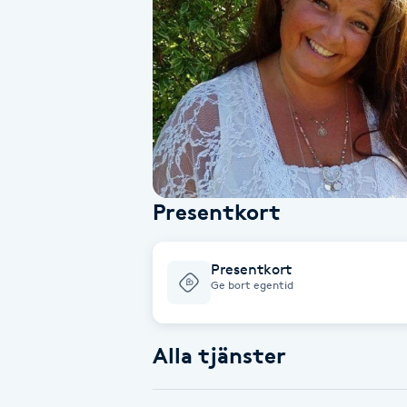
Alternativmedicin
Andningsmassage
Ansiktslyft utan kirurgi
Aromamassage
Presentkort
Ashtanga Yoga
Presentkort
Ayurveda
Ge bort egentid
Ayurvedisk Massage
Alla tjänster
Ansiktsbehandling djuprengörande
B