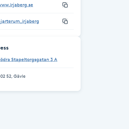
www.irjaberg.se
jarterum_irjaberg
ess
ödra Stapeltorgsgatan 3 A
02 52, Gävle