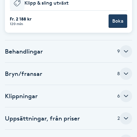
Cryoterapi
Klipp & sling utväxt
D
Fr. 2 188 kr
Boka
120 min
Damklippning
Dermapen
Behandlingar
9
Diamantslipning
E
Bryn/fransar
8
Enzympeeling
Klippningar
6
Extensions
Uppsättningar, från priser
2
Extensions borttagning
Eyeliner-tatuering