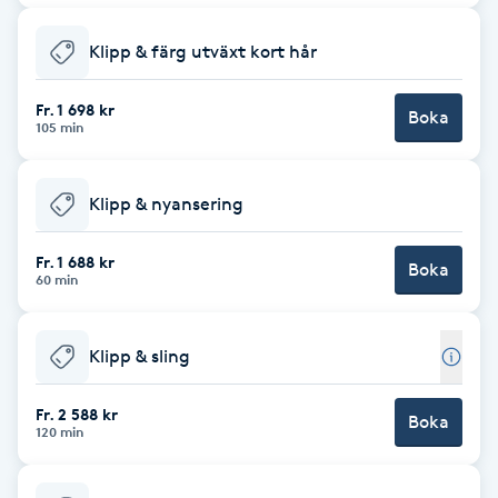
Brynformning
Klipp & färg utväxt kort hår
Brynfärgning
Fr. 1 698 kr
Boka
105 min
Brynplockning
Klipp & nyansering
Bröllopsuppsättning
C
Fr. 1 688 kr
Boka
60 min
Celluliter
Klipp & sling
Coachning
Fr. 2 588 kr
Boka
120 min
Color correction