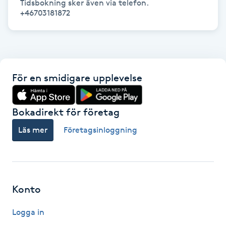
Tidsbokning sker även via telefon.

+46703181872
Gua Sha-massage
H
Hatha Yoga
För en smidigare upplevelse
Headspa
Bokadirekt för företag
Healing
Läs mer
Företagsinloggning
Herrklippning
HIFU
Konto
Hollywood Peel
Logga in