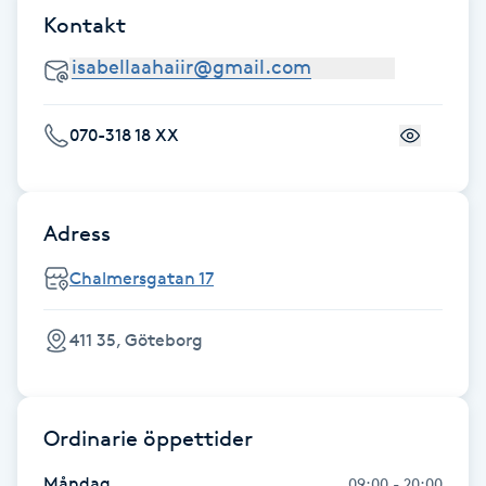
Fransk manikyr
Kontakt
Fransrengöring
070-318 18 XX
Frekvensterapi
Friskvård
Adress
Friskvårdsmassage
Chalmersgatan 17
Frisör
411 35, Göteborg
Funktionsanalys
Ordinarie öppettider
Färgning
Måndag
09:00 - 20:00