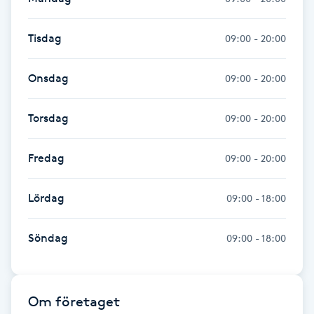
Föning
G
Tisdag
09:00 - 20:00
Gel naglar
Onsdag
09:00 - 20:00
Gelenaglar
Torsdag
09:00 - 20:00
Gellack
Fredag
09:00 - 20:00
Gellack med förstärkning
Lördag
09:00 - 18:00
Gravidmassage
Söndag
09:00 - 18:00
Gravidyoga
Om företaget
Gruppträning