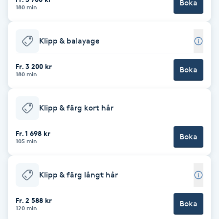
Boka
180 min
Babylights
Klipp & balayage
Balayage
Fr. 3 200 kr
Boka
Bambumassage
180 min
Barber
Klipp & färg kort hår
Barnklippning
Fr. 1 698 kr
Boka
105 min
BIAB
Klipp & färg långt hår
Blowout
Fr. 2 588 kr
Boka
120 min
Bottenfärg