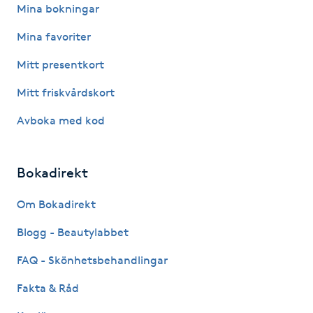
Hot Stone Massage
Mina bokningar
Mina favoriter
Hot yoga
Mitt presentkort
Hudföryngring
Mitt friskvårdskort
Avboka med kod
Huduppstramning
Hudvård
Bokadirekt
Hyaluronsyra
Om Bokadirekt
Blogg - Beautylabbet
Hyperhidros
FAQ - Skönhetsbehandlingar
Hypnos
Fakta & Råd