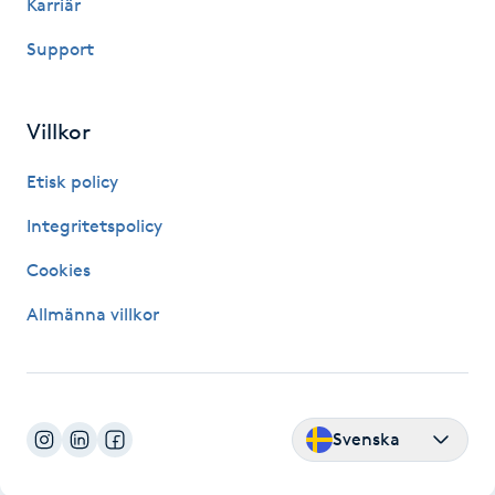
Karriär
Hårborttagning
Support
Hårbottenbehandling
Villkor
Hårförlängning
Etisk policy
Hårvård
Integritetspolicy
Hälsa
Cookies
Allmänna villkor
Hälsprickor
I
Idrottsmassage
Svenska
IPL