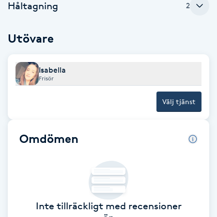
Håltagning
2
F
Utövare
Face framing
Faceliftmassage
Isabella
Frisör
Fet hårbotten
Välj tjänst
Fettreducering
Omdömen
Fibromassage
Fillers
Fotmassage
Inte tillräckligt med recensioner