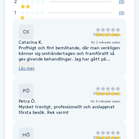
2
(
0
)
F
1
(
0
)
Face framing
CK
till
Ia Hartmann
Faceliftmassage
Catarina K.
för 2 månader sedan
Proffsigt och fint bemötande, där man verkligen
känner sig omhändertagen och framförallt så
Fet hårbotten
ges givande behandlingar. Jag har gått på
akupunkturbehandlingar hos Ia med mycket
Läs mer
goda resultat. Kan starkt rekommendera ISEA!
Fettreducering
PÖ
Fibromassage
till
Ia Hartmann
Petra Ö.
för 8 månader sedan
Mycket trevligt, professionellt och avslappnat
Fillers
första besök. Rek varmt
Fotmassage
HÖ
till
Ia Hartmann