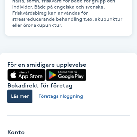
hälsa, sömn, friskvård för både för grupp och 
Hot Stone Massage
individer. Både på engelska och svenska.

Friskvårdsbirag kan användas för 
stressreducerande behandling t.ex. akupunktur 
Hot yoga
Hudföryngring
Huduppstramning
För en smidigare upplevelse
Hudvård
Bokadirekt för företag
Hyaluronsyra
Läs mer
Företagsinloggning
Hyperhidros
Hypnos
Konto