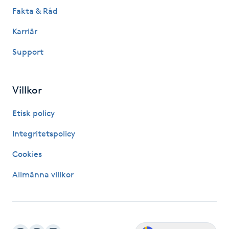
Fakta & Råd
IPL hårborttagning
Karriär
IR-massage
Support
J
Japansk massage
Villkor
K
Etisk policy
K18
Integritetspolicy
Cookies
Katun fransar
Allmänna villkor
Kemisk peeling
Keratinbehandling