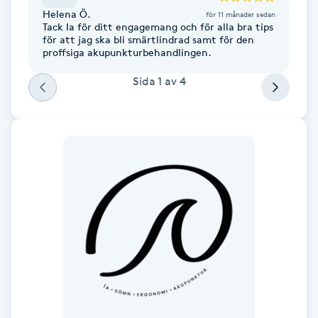
Fotsvamp
Helena Ö.
för 11 månader sedan
Tack Ia för ditt engagemang och för alla bra tips
för att jag ska bli smärtlindrad samt för den
proffsiga akupunkturbehandlingen.
Fotvård
Sida
1
av
4
Fransar
Fransborttagning
Fransfärgning
Fransförlängning
Fransförlängning Megavolym
Fransförlängning Volym