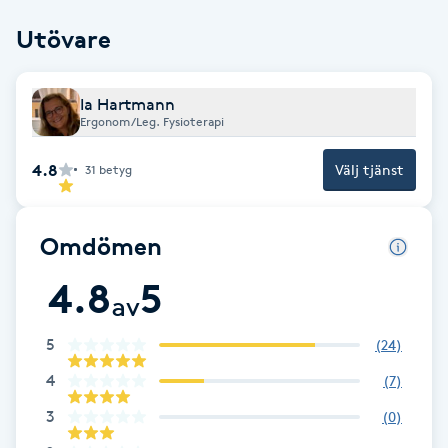
Cryoterapi
Utövare
D
Damklippning
Ia Hartmann
Ergonom/Leg. Fysioterapi
Dermapen
4.8
Välj tjänst
31
betyg
Diamantslipning
E
Omdömen
Enzympeeling
4.8
5
av
Extensions
5
(
24
)
4
(
7
)
Extensions borttagning
3
(
0
)
Eyeliner-tatuering