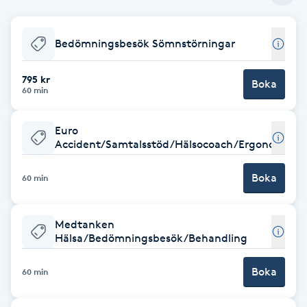
Babylights
Bedömningsbesök Sömnstörningar
Balayage
795 kr
Boka
60 min
Bambumassage
Euro
Barber
Accident/Samtalsstöd/Hälsocoach/Ergonomi
Boka
Barnklippning
60 min
BIAB
Medtanken
Hälsa/Bedömningsbesök/Behandling
Blowout
Boka
60 min
Bottenfärg