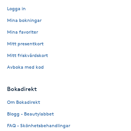
Hårborttagning
Logga in
Hårbottenbehandling
Mina bokningar
Mina favoriter
Hårförlängning
Mitt presentkort
Hårvård
Mitt friskvårdskort
Avboka med kod
Hälsa
Hälsprickor
Bokadirekt
I
Om Bokadirekt
Idrottsmassage
Blogg - Beautylabbet
IPL
FAQ - Skönhetsbehandlingar