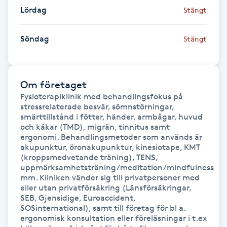
Lördag
Stängt
Gua Sha-massage
H
Söndag
Stängt
Hatha Yoga
Om företaget
Headspa
Fysioterapiklinik med behandlingsfokus på 
stressrelaterade besvär, sömnstörningar, 
smärttillstånd i fötter, händer, armbågar, huvud 
Healing
och käkar (TMD), migrän, tinnitus samt 
ergonomi. Behandlingsmetoder som används är 
akupunktur, öronakupunktur, kinesiotape, KMT 
Herrklippning
(kroppsmedvetande träning), TENS, 
uppmärksamhetsträning/meditation/mindfulness 
HIFU
mm. Kliniken vänder sig till privatpersoner med 
eller utan privatförsäkring (Länsförsäkringar, 
SEB, Gjensidige, Euroaccident, 
Hollywood Peel
SOSinternational), samt till företag för bl a. 
ergonomisk konsultation eller föreläsningar i t.ex 