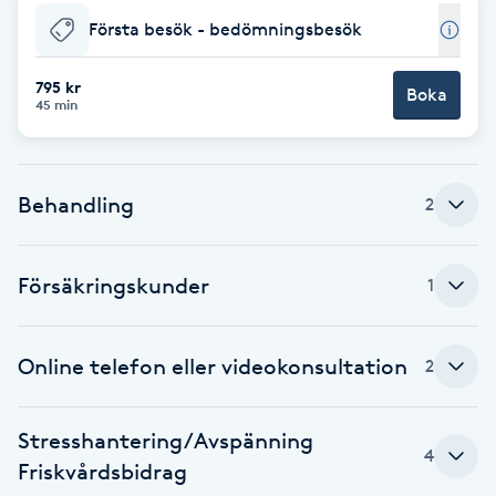
Första besök - bedömningsbesök
Brynformning
795 kr
Boka
Brynfärgning
45 min
Brynplockning
Behandling
2
Bröllopsuppsättning
C
Försäkringskunder
1
Celluliter
Online telefon eller videokonsultation
2
Coachning
Stresshantering/Avspänning
Color correction
4
Friskvårdsbidrag