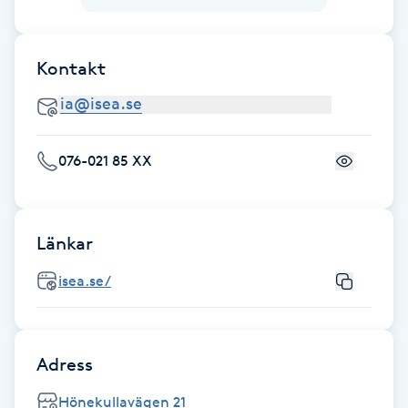
Fransk manikyr
Kontakt
Fransrengöring
Frekvensterapi
076-021 85 XX
Friskvård
Friskvårdsmassage
Länkar
Frisör
isea.se/
Funktionsanalys
Adress
Färgning
Hönekullavägen 21