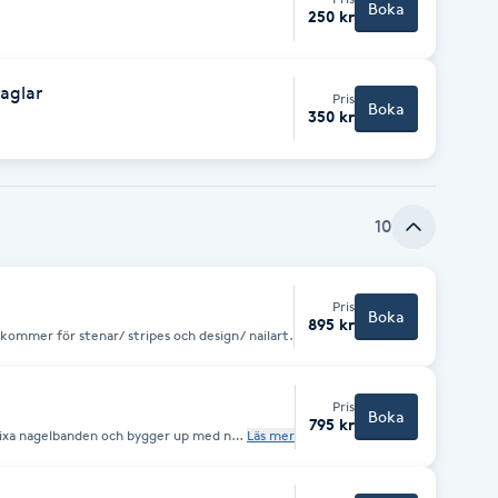
Boka
250 kr
aglar
Pris
Boka
350 kr
10
Pris
Boka
895 kr
 med tipp Kostnad tillkommer för stenar/ stripes och design/ nailart.
Pris
Boka
795 kr
p. Fixa nagelbanden och bygger up med ny
Läs mer
set. Kostnad tillkommer
.