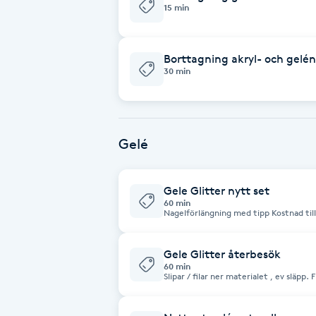
Eyeliner-tatuering
15 min
F
Borttagning akryl- och gelén
Face framing
30 min
Faceliftmassage
Fet hårbotten
Gelé
Fettreducering
Gele Glitter nytt set
60 min
Nagelförlängning
Fibromassage
Gele Glitter återbesök
Fillers
60 min
Slipar / filar ner materialet , ev släp
akryl. Vid tappad nagel / naglar tillkommer 60 / nagel , betalas på plats. Fattas
Fotmassage
fler än 6 naglar blir kostnaden samma som ett nytt 
för stenar / stripes och design / nailart