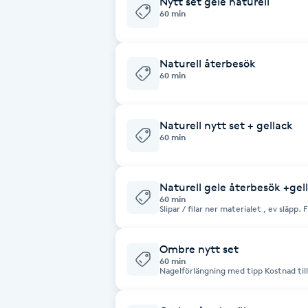
Nytt set gelé naturell
60 min
Fotsvamp
Fotvård
Naturell återbesök
60 min
Fransar
Naturell nytt set + gellack
Fransborttagning
60 min
Fransfärgning
Naturell gele återbesök +gel
60 min
Slipar / filar ner materialet , ev släp
Fransförlängning
akryl. Vid tappad nagel / naglar tillkommer 60 / nagel , betalas på plats. Fattas
fler än 6 naglar blir kostnaden samma som ett nytt 
för stenar / stripes och design / nailart
Ombre nytt set
Fransförlängning Megavolym
60 min
Nagelförlängning
Fransförlängning Volym