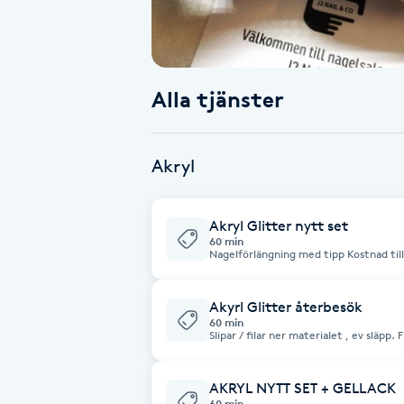
Babylights
Balayage
Alla tjänster
Bambumassage
Akryl
Barber
Akryl Glitter nytt set
Barnklippning
60 min
Nagelförlängning
BIAB
Akyrl Glitter återbesök
60 min
Slipar / filar ner materialet , ev släp
Blowout
akryl. Vid tappad nagel / naglar tillkommer 60 / nagel , betalas på plats. Fattas
fler än 6 naglar blir kostnaden samma som ett nytt 
för stenar / stripes och design / nailart
AKRYL NYTT SET + GELLACK
Bottenfärg
60 min