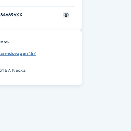
0846696XX
ess
Värmdövägen 157
31 57, Nacka