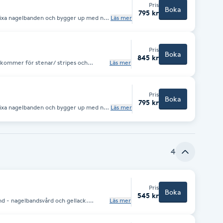
Pris
Boka
795 kr
p. Fixa nagelbanden och bygger up med ny
Läs mer
set. Kostnad tillkommer
.
Pris
Boka
845 kr
Läs mer
Pris
Boka
795 kr
p. Fixa nagelbanden och bygger up med ny
Läs mer
set. Kostnad tillkommer
.
4
Pris
Boka
545 kr
nd - nagelbandsvård och gellack.
Läs mer
ön handmassage. Hållbarhet upp till 2-