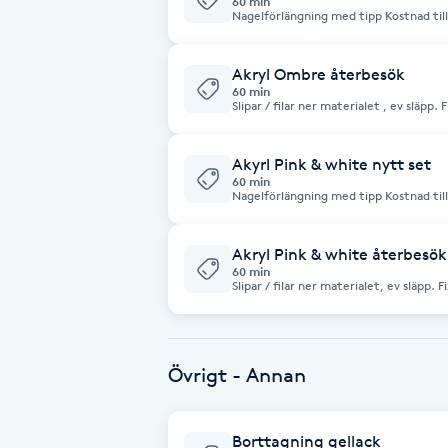
60 min
Cryoterapi
Nagelförlängning
D
Akryl Ombre återbesök
Damklippning
60 min
Slipar / filar ner materialet , ev släp
akryl. Vid tappad nagel / naglar tillkommer 60 / nagel , betalas på plats. Fattas
fler än 6 naglar blir kostnaden samma som ett nytt 
Dermapen
för stenar / stripes och design / nailart
Akyrl Pink & white nytt set
60 min
Nagelförlängning med tipp Kostnad tillkommer för stenar/ stripes och design/
Diamantslipning
nailart. Önskas färg eller akrylfärg 
E
Akryl Pink & white återbesök
60 min
Enzympeeling
Slipar / filar ner materialet, ev släpp
ny akryl. Vid tappad nagel/ naglar tillkommer 60 kr per nagel. Fattas fler än 6
naglar blir kostnaden samma som ett nytt set. Kostnad tillkom
/ stripes och de
Extensions
Övrigt - Annan
Extensions borttagning
Borttagning gellack