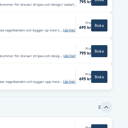
795 kr
 med tipp Kostnad tillkommer för stenar/ stripes och design/ nailart.
Pris
Boka
695 kr
p. Fixa nagelbanden och bygger up med ny
Läs mer
set. Kostnad tillkommer
.
Pris
Boka
795 kr
Läs mer
tillkommer 100 kr.
Pris
Boka
695 kr
. Fixar nagelbanden och bygger upp med
Läs mer
mer för stenar
sign / nailart. Önskas färg eller akrylfärg tillkommer 100 kr.
2
Pris