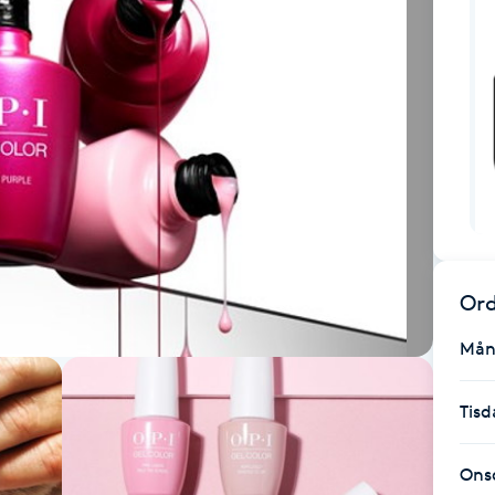
Ord
Mån
Tisd
Ons