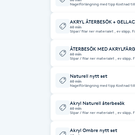
Nagelförlängning
Brynformning
AKRYL ÅTERBESÖK + GELLA
60 min
Brynfärgning
Slipar/ filar ner materialet , ev släpp
akryl. Vid tappad nagel / naglar tillkommer 60 kr per nagel. Fattas fler än 6
naglar blir kostnaden samma som ett nytt set. Kostnad t
stenar/ stripes och design/ nailart.
Brynplockning
ÅTERBESÖK MED AKRYLFÄR
60 min
Slipar / filar ner materialet , ev släp
akryl. Vid tappad nagel/ naglar tillkommer 60 kr per nagel. Fattas fler än 6
Bröllopsuppsättning
naglar blir kostnaden samma som ett nytt set. Kostnad tillkom
/ stripes och design / nailart.
C
Naturell nytt set
60 min
Nagelförlängning
Celluliter
Akryl Naturell återbesök
Coachning
60 min
Slipar / filar ner materialet , ev släp
akryl. Vid tappad nagel / naglar tillkommer 60 / nagel , betalas på plats. Fattas
fler än 6 naglar blir kostnaden samma som ett nytt 
Color correction
för stenar / stripes och design / nailart
Akryl Ombre nytt set