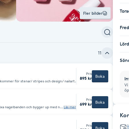
Tor
Fler bilder
Fre
Lör
11
Sön
Pris
Boka
895 kr
In
 med tipp Kostnad tillkommer för stenar/ stripes och design/ nailart.
Vi
öp
Pris
Boka
699 kr
p. Fixa nagelbanden och bygger up med ny
Läs mer
Ko
set. Kostnad tillkommer
.
Pris
Boka