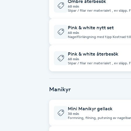
Ombre återbesök
60 min
Fransk manikyr
Slipar / filar ner materialet , ev släp
akryl. Vid tappad nagel / naglar tillkommer 60 / nagel , betalas på plats. Fattas
fler än 6 naglar blir kostnaden samma som ett nytt 
för stenar / stripes och design / nailart
Fransrengöring
Pink & white nytt set
60 min
Nagelförlängning med tipp Kostnad tillkommer för stenar/ stripes och
Frekvensterapi
design/ nailart.
Pink & white återbesök
Friskvård
60 min
Slipar / filar ner materialet , ev släp
akryl. Vid tappad nagel / naglar tillkommer 60 / nagel , betalas på plats. Fattas
fler än 6 naglar blir kostnaden samma som ett nytt 
Friskvårdsmassage
för stenar / stripes och design / nailart
Manikyr
Frisör
Funktionsanalys
Mini Manikyr gellack
30 min
Formning, filning, putsning av nagelba
Avslutas med vårdande nagelolja och sk
Färgning
3 veckor.