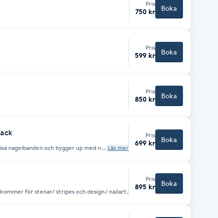
Pris
Boka
750 kr
Pris
Boka
599 kr
Pris
Boka
850 kr
lack
Pris
Boka
699 kr
p. Fixa nagelbanden och bygger up med ny
Läs mer
set. Kostnad tillkommer
.
Pris
Boka
895 kr
 med tipp Kostnad tillkommer för stenar/ stripes och design/ nailart.