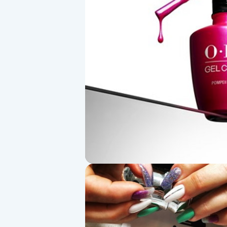
Alternativmedicin
Andningsmassage
Ansiktslyft utan kirurgi
Aromamassage
Ashtanga Yoga
Ayurveda
Ayurvedisk Massage
Ansiktsbehandling djuprengörande
B