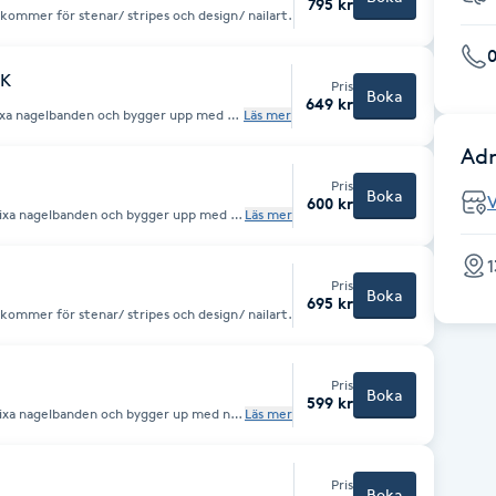
795 kr
 med tipp Kostnad tillkommer för stenar/ stripes och design/ nailart.
CK
Pris
Boka
649 kr
. Fixa nagelbanden och bygger upp med ny
Läs mer
illkommer för
Adr
G
Pris
Boka
600 kr
p. Fixa nagelbanden och bygger upp med ny
Läs mer
mer för stenar
1
Pris
Boka
695 kr
 med tipp Kostnad tillkommer för stenar/ stripes och design/ nailart.
Pris
Boka
599 kr
p. Fixa nagelbanden och bygger up med ny
Läs mer
set. Kostnad tillkommer
.
Pris
Boka