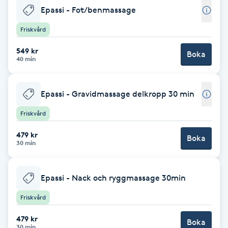
Epassi - Fot/benmassage
Babylights
Friskvård
Balayage
549 kr
Boka
40 min
Bambumassage
Epassi - Gravidmassage delkropp 30 min
Barber
Friskvård
Barnklippning
479 kr
Boka
30 min
BIAB
Epassi - Nack och ryggmassage 30min
Blowout
Friskvård
Bottenfärg
479 kr
Boka
30 min