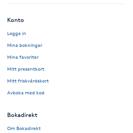
IPL hårborttagning
Konto
IR-massage
Logga in
J
Mina bokningar
Japansk massage
Mina favoriter
K
Mitt presentkort
K18
Mitt friskvårdskort
Katun fransar
Avboka med kod
Kemisk peeling
Bokadirekt
Keratinbehandling
Om Bokadirekt