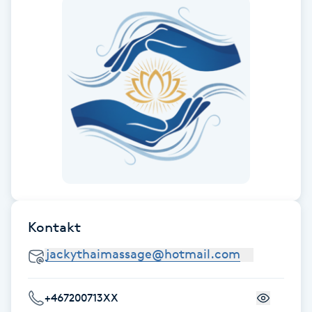
Fransk manikyr
Fransrengöring
Frekvensterapi
Friskvård
Friskvårdsmassage
Frisör
Kontakt
Funktionsanalys
Färgning
+467200713XX