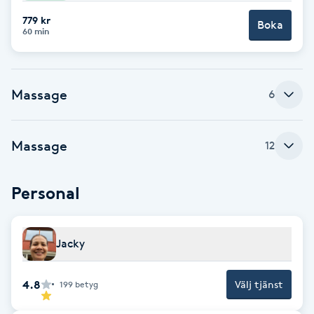
Cryoterapi
779 kr
Boka
D
60 min
Damklippning
Massage
6
Dermapen
Diamantslipning
Massage
12
E
Personal
Enzympeeling
Extensions
Jacky
Extensions borttagning
4.8
Välj tjänst
199
betyg
Eyeliner-tatuering