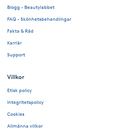
Blogg - Beautylabbet
Kinesiologi
FAQ - Skönhetsbehandlingar
Kinesisk medicin
Fakta & Råd
Kiropraktik
Karriär
Support
Klangmassage
Klippning
Villkor
Etisk policy
Klippning & Slingor
Integritetspolicy
Klippning ungdom
Cookies
Koppningsmassage
Allmänna villkor