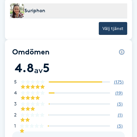
F
Suriphon
Face framing
Välj tjänst
Faceliftmassage
Omdömen
Fet hårbotten
4.8
5
av
Fettreducering
5
(
175
)
Fibromassage
4
(
19
)
3
(
3
)
Fillers
2
(
1
)
1
Fotmassage
(
3
)