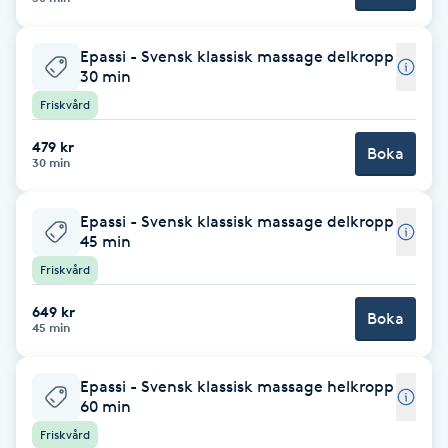
Brynformning
Epassi - Svensk klassisk massage delkropp
30 min
Brynfärgning
Friskvård
479 kr
Brynplockning
Boka
30 min
Bröllopsuppsättning
Epassi - Svensk klassisk massage delkropp
C
45 min
Friskvård
Celluliter
649 kr
Boka
45 min
Coachning
Epassi - Svensk klassisk massage helkropp
Color correction
60 min
Friskvård