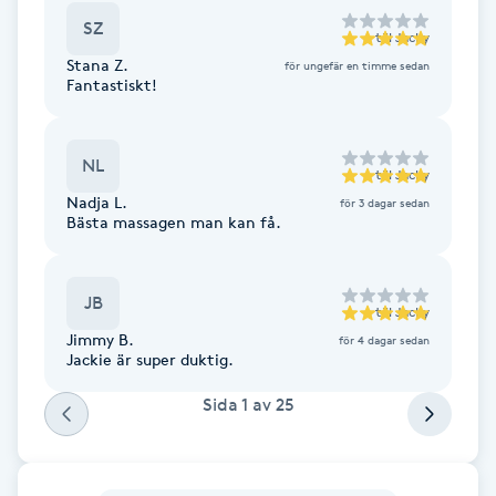
Fotsvamp
SZ
till
Jacky
Stana Z.
för ungefär en timme sedan
Fotvård
Fantastiskt!
Fransar
NL
till
Jacky
Nadja L.
för 3 dagar sedan
Fransborttagning
Bästa massagen man kan få.
Fransfärgning
JB
till
Jacky
Fransförlängning
Jimmy B.
för 4 dagar sedan
Jackie är super duktig.
Fransförlängning Megavolym
Sida
1
av
25
Fransförlängning Volym