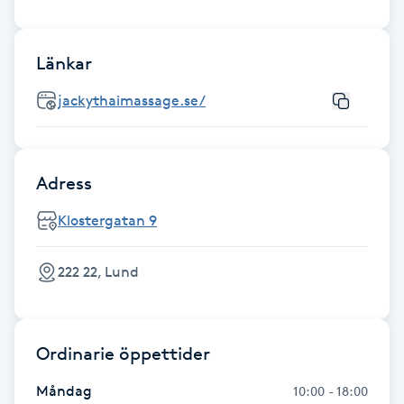
Föning
G
Länkar
Gel naglar
jackythaimassage.se/
Gelenaglar
Adress
Gellack
Klostergatan 9
Gellack med förstärkning
222 22, Lund
Gravidmassage
Gravidyoga
Ordinarie öppettider
Måndag
10:00 - 18:00
Gruppträning