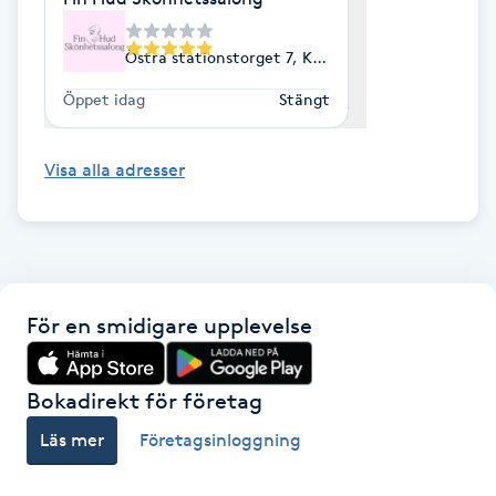
Hårborttagning
Östra stationstorget 7, Kävlinge
Hårbottenbehandling
Öppet idag
Stängt
Hårförlängning
Visa alla adresser
Hårvård
Hälsa
För en smidigare upplevelse
Hälsprickor
I
Bokadirekt för företag
Idrottsmassage
Läs mer
Företagsinloggning
IPL