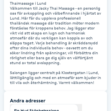
Hot Stone Massage
Thaimassage i Lund

Välkommen till Jacky Thai Massage – en personlig 
oas för avkoppling och välbefinnande i hjärtat av 
Hot yoga
Lund. Här får du uppleva professionell 
thailändsk massage där tradition möter modern 
förståelse för kroppens behov. Jag lägger stor 
Hudföryngring
vikt vid att skapa en lugn och harmonisk 
atmosfär där du verkligen kan koppla av och 
släppa taget. Varje behandling är skräddarsydd 
Huduppstramning
efter dina individuella behov – oavsett om du 
söker lindring från spänningar, vill förbättra din 
rörlighet eller bara ge dig själv en välförtjänt 
Hudvård
stund av total avslappning.

Hyaluronsyra
Salongen ligger centralt på Klostergatan i Lund, 
lättillgänglig och med en atmosfär som bjuder in 
till vila och återhämtning. Varmt välkommen!
Hyperhidros
Andra adresser
Hypnos
Fin Hud Skönhetssalong