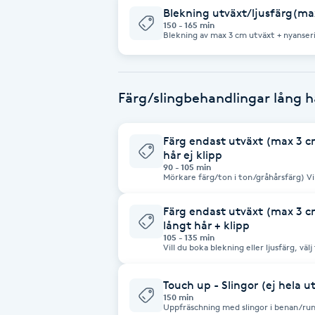
Blekning utväxt/ljusfärg(max
Fransk manikyr
150 - 165 min
Blekning av max 3 cm utväxt + nyanser
Fransrengöring
Färg/slingbehandlingar lång hå
Frekvensterapi
Friskvård
Färg endast utväxt (max 3 cm,
hår ej klipp
90 - 105 min
Friskvårdsmassage
Mörkare färg/ton i ton/gråhårsfärg) Vill du boka blekning eller ljusfärg, välj
tjänsten blekning utväxt.
Färg endast utväxt (max 3 cm 
Frisör
långt hår + klipp
105 - 135 min
Vill du boka blekning eller ljusfärg, välj tjä
Funktionsanalys
med att du bokat rätt tid. Priserna är
materialåtgång kan priset höjas.
Touch up - Slingor (ej hela u
Färgning
150 min
Uppfräschning med slingor i benan/runt