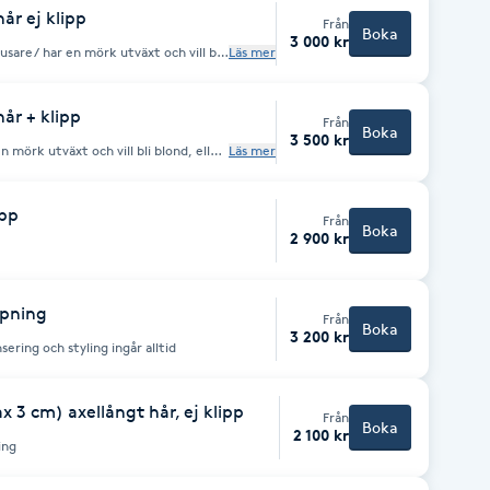
år ej klipp
Från
Boka
3 000 kr
usare/ har en mörk utväxt och vill bli
Läs mer
ll bli extra blond. Nyansering
 tid.
år + klipp
Från
Boka
3 500 kr
mörk utväxt och vill bli blond, eller
Läs mer
Nyansering och styling
ipp
Från
Boka
2 900 kr
ppning
Från
Boka
3 200 kr
ering och styling ingår alltid
 3 cm) axellångt hår, ej klipp
Från
Boka
2 100 kr
ing