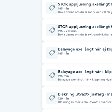
STOR uppljusning axellångt h
Fotsvamp
165 min
Boka denna om du är mörk och vill bli lj
ljus eller om du är mellanblond/ljusbrun och vi
och styling ingår Kom alltid med nytvättat hår! Läs våra bokningsvilkor på
Fotvård
hemsidan. Var noga med att boka rätt
STOR uppljusning axellångt h
195 - 210 min
Boka denna om du är extra mörk/har en 
Fransar
om du är mellanblond/ljusbrun och vill bli extra blond. 
ingår alltid
Fransborttagning
Balayage axellångt hår, ej kl
165 min
Fransfärgning
Balayage axellångt hår + kli
195 min
Fransförlängning
Balayage axellångt hår + klippning Nyans
Fransförlängning Megavolym
Blekning utväxt/ljusfärg (max
120 min
Blekning av max 3 cm utväxt + nyanser
Fransförlängning Volym