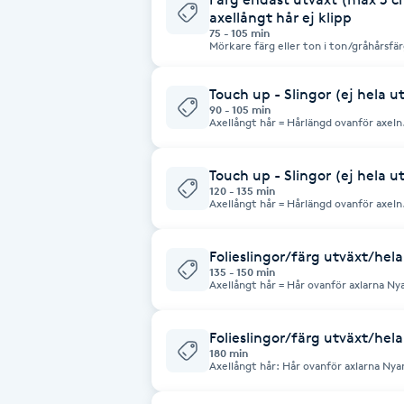
Eyeliner-tatuering
axellångt hår ej klipp
F
75 - 105 min
Mörkare färg eller ton i ton/gråhårsfärg
Vill du boka blekning eller ljusfärg, väl
Face framing
Touch up - Slingor (ej hela u
90 - 105 min
Axellångt hår = Hårlängd ovanför axeln. Om du vill fräscha upp håret o
Faceliftmassage
slinga benan/runt ansiktet. Notera att denna behandling inte avser slingor i
hela utväxten. Nyansering/rootshadow och styling ingår Var noga med att
du bokat rätt tid. Priserna är frånpri
priset höjas.
Touch up - Slingor (ej hela u
Fet hårbotten
120 - 135 min
Axellångt hår = Hårlängd ovanför axeln. Om du vill fräscha upp håret o
slinga benan/runt ansiktet. Notera att denna behandling inte avser slingor i
Fettreducering
hela utväxten. Nyansering/rootshadow och styling ingår Var noga med att
du bokat rätt tid. Priserna är frånpri
kan priset höjas.
Folieslingor/färg utväxt/hela
135 - 150 min
Fibromassage
Axellångt hår = Hår ovanför axlarna Nyansering/rootshadow inklusive styling
ingår i priset. Var noga med att du bokat rätt tid. Priserna är frånpriser och
beroende på materialåtgång kan priset
Fillers
Folieslingor/färg utväxt/hela
180 min
Axellångt hår: Hår ovanför axlarna Nyansering/rootshadow och styling ingår
Fotmassage
Var noga med att du bokat rätt tid. Pr
materialåtgång kan priset höjas.