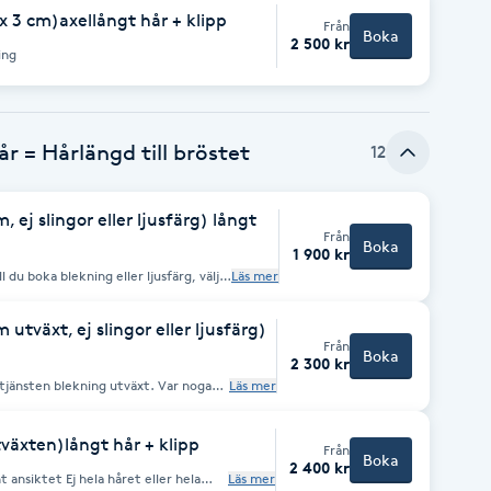
 3 cm)axellångt hår + klipp
Från
Boka
2 500 kr
ing
r = Hårlängd till bröstet
12
 ej slingor eller ljusfärg) långt
Från
Boka
1 900 kr
Läs mer
utväxt, ej slingor eller ljusfärg)
Från
Boka
2 300 kr
nsten blekning utväxt. Var noga
Läs mer
 frånpriser och beroende på
tväxten)långt hår + klipp
Från
Boka
2 400 kr
 ansiktet Ej hela håret eller hela
Läs mer