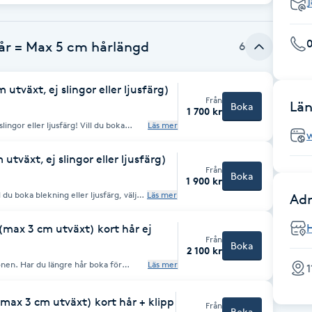
hår = Max 5 cm hårlängd
6
utväxt, ej slingor eller ljusfärg)
Från
Län
Boka
1 700 kr
ingor eller ljusfärg! Vill du boka
Läs mer
ort hår avser hår som
tväxt, ej slingor eller ljusfärg)
Från
Boka
1 900 kr
du boka blekning eller ljusfärg, välj
Läs mer
Adr
år som är kort runt öronen. Har du
 3 cm utväxt.
(max 3 cm utväxt) kort hår ej
Från
Boka
2 100 kr
 boka för
Läs mer
1
! Max 3 cm utväxt! Välj denna tjänst om du vill ljusfärga
max 3 cm utväxt) kort hår + klipp
Från
Boka