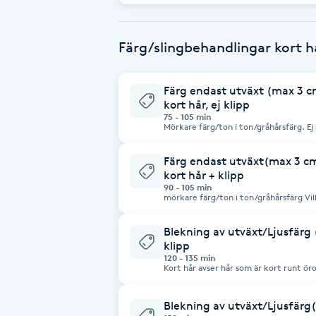
Brynformning
Färg/slingbehandlingar kort 
Brynfärgning
Färg endast utväxt (max 3 cm 
kort hår, ej klipp
Brynplockning
75 - 105 min
Mörkare färg/ton i ton/gråhårsfärg. Ej sl
blekning eller ljusfärg, välj tjänsten blekning utväxt. K
är kort runt öronen. Har du längre hår boka för axellångt hår! Max 3 cm
Bröllopsuppsättning
utväxt!
Färg endast utväxt(max 3 cm u
C
kort hår + klipp
90 - 105 min
mörkare färg/ton i ton/gråhårsfärg Vill 
Celluliter
tjänsten blekning utväxt. Kort hår avser h
längre hår boka för axellångt hår! Max
Blekning av utväxt/Ljusfärg 
Coachning
klipp
120 - 135 min
Kort hår avser hår som är kort runt öronen. Har du längre hår
axellångt hår
Color correction
Blekning av utväxt/Ljusfärg(