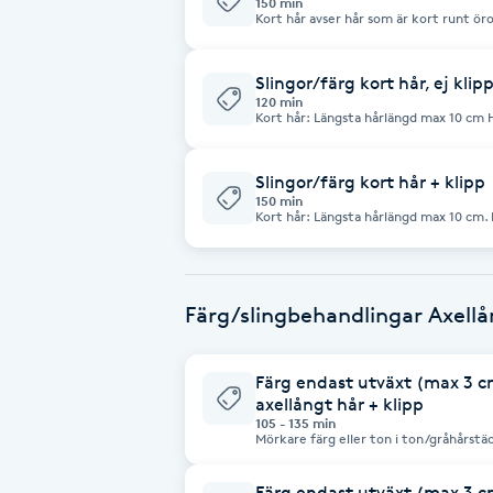
150 min
Cryoterapi
Kort hår avser hår som är kort runt öronen. Har du längre hår
axellångt hår
D
Slingor/färg kort hår, ej klip
Damklippning
120 min
Kort hår: Längsta hårlängd max 10 cm H
axellångt hår.
Dermapen
Slingor/färg kort hår + klipp
150 min
Kort hår: Längsta hårlängd max 10 cm. 
Diamantslipning
axellångt hår.
E
Färg/slingbehandlingar Axellå
Enzympeeling
Extensions
Färg endast utväxt (max 3 cm,
axellångt hår + klipp
105 - 135 min
Extensions borttagning
Mörkare färg eller ton i ton/gråhårstä
blekning eller ljusfärg, välj tjänsten b
Färg endast utväxt (max 3 cm,