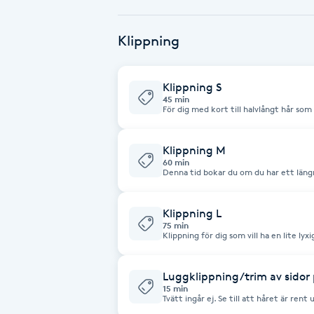
Babylights
Klippning
Balayage
Klippning S
45 min
Bambumassage
För dig med kort till halvlångt hår som
klippt håret inom de senaste 7 veckor
konsultation, tvätt vid behov och klip
bibehålla din frisyrs form och stil. Har du ett längre hår än axlarna eller
Barber
kort hår där du inte klippt dig på mer än
Klippning M
frisyr, välj Klippning M eller L
60 min
Denna tid bokar du om du har ett längr
kort/mellanlångt och vill klippa en ny f
Barnklippning
ingår Vill du ha en volymföning med rundborste som styling, välj
Klippning L
Klippning L
75 min
BIAB
Klippning för dig som vill ha en lite ly
hårbottenmassage eller volymföning/ex
Blowout
Luggklippning/trim av sidor 
15 min
Tvätt ingår ej. Se till att håret är ren
Bottenfärg