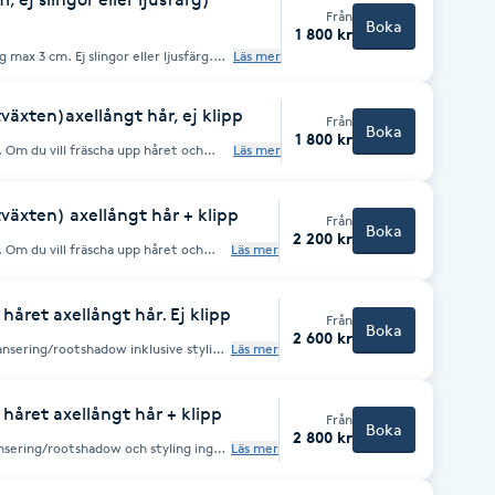
Från
Boka
1 800 kr
 max 3 cm. Ej slingor eller ljusfärg.
Läs mer
j tjänsten blekning utväxt.
tväxten)axellångt hår, ej klipp
Från
Boka
1 800 kr
ch
Läs mer
ser och beroende på materialåtgång kan
tväxten) axellångt hår + klipp
Från
Boka
2 200 kr
ch
Läs mer
ser och beroende på materialåtgång
 håret axellångt hår. Ej klipp
Från
Boka
2 600 kr
Läs mer
 höjas.
 håret axellångt hår + klipp
Från
Boka
2 800 kr
Läs mer
iserna är frånpriser och beroende på