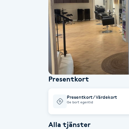
Alternativmedicin
Andningsmassage
Ansiktslyft utan kirurgi
Aromamassage
Ashtanga Yoga
Presentkort
Ayurveda
Presentkort / Värdekort
Ayurvedisk Massage
Ge bort egentid
Ansiktsbehandling djuprengörande
Alla tjänster
B