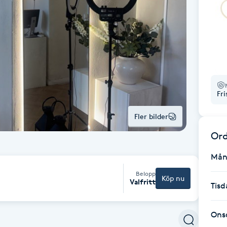
Fr
Fler bilder
Ord
Mån
Belopp
Köp nu
Valfritt
Tisd
Ons