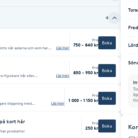
Tor
4
Fre
Pris
Boka
750 - 840 kr
Lör
 inte når axlarna och som har
Läs mer
na. Behandlingen inkluderar
pning för att fräscha upp och
Sön
 7 veckor, eller vill klippa ny
Pris
Boka
850 - 950 kr
e/tjockare hår eller
Läs mer
risyr. Tvätt och enkel styling
In
Ti
öp
Pris
Boka
ti
1 000 - 1 150 kr
xigare klippning med
Läs mer
tra styling.
på kort hår
Pris
Boka
Ko
250 kr
t utan produkter