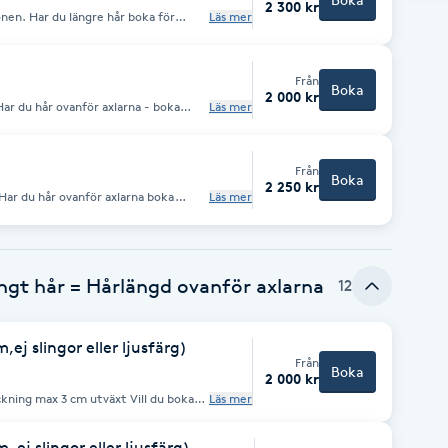
2 300 kr
 boka för
Läs mer
! Max 3 cm utväxt! Välj denna tjänst om du vill ljusfärga
p
Från
Boka
2 000 kr
ar du hår ovanför axlarna - boka
Läs mer
Från
Boka
2 250 kr
Har du hår ovanför axlarna boka
Läs mer
ngt hår = Hårlängd ovanför axlarna
12
ej slingor eller ljusfärg)
Från
Boka
2 000 kr
ckning max 3 cm utväxt Vill du boka
Läs mer
lekning utväxt.
 ej slingor eller ljusfärg)