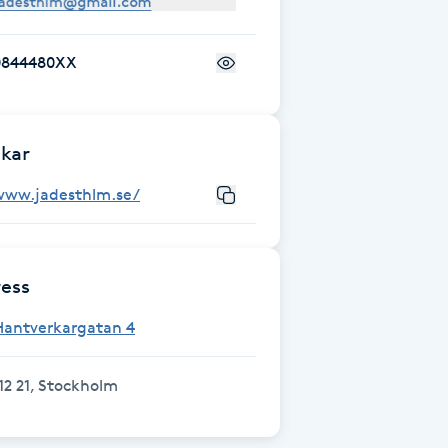
0844480XX
kar
www.jadesthlm.se/
ess
Hantverkargatan 4
12 21, Stockholm