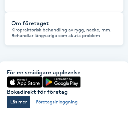
Fotsvamp
Fotvård
Om företaget
Kiropraktorisk behandling av rygg, nacke, mm.

Behandlar långvariga som akuta problem
Fransar
Fransborttagning
Fransfärgning
För en smidigare upplevelse
Fransförlängning
Bokadirekt för företag
Fransförlängning Megavolym
Läs mer
Företagsinloggning
Fransförlängning Volym