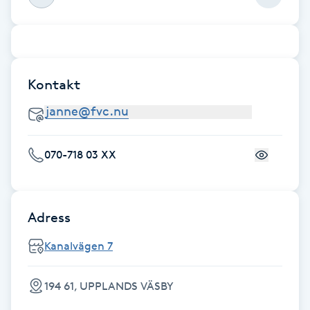
Cryoterapi
D
Damklippning
Kontakt
Dermapen
Diamantslipning
070-718 03 XX
E
Enzympeeling
Adress
Extensions
Kanalvägen 7
Extensions borttagning
194 61, UPPLANDS VÄSBY
Eyeliner-tatuering