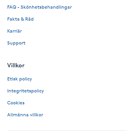
Föning
FAQ - Skönhetsbehandlingar
G
Fakta & Råd
Gel naglar
Karriär
Support
Gelenaglar
Gellack
Villkor
Etisk policy
Gellack med förstärkning
Integritetspolicy
Gravidmassage
Cookies
Gravidyoga
Allmänna villkor
Gruppträning