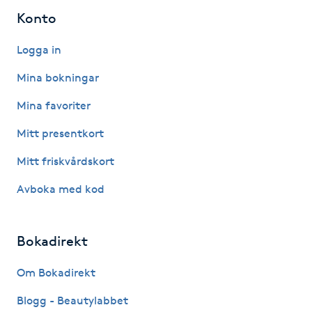
Fransk manikyr
Konto
Logga in
Fransrengöring
Mina bokningar
Frekvensterapi
Mina favoriter
Friskvård
Mitt presentkort
Mitt friskvårdskort
Friskvårdsmassage
Avboka med kod
Frisör
Bokadirekt
Funktionsanalys
Om Bokadirekt
Färgning
Blogg - Beautylabbet