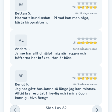
BS
till
Jan Andersson
Brynformning
Bettan S.
för 28 dagar sedan
Har varit kund sedan - 91 vad kan man säga,
bästa kiropraktorn.
Brynfärgning
Brynplockning
AL
till
Jan Andersson
Anders L.
för 2 månader sedan
Bröllopsuppsättning
Janne har alltid hjälpt mig när ryggen och
höfterna har bråkat. Han är bäst.
C
Celluliter
BP
till
Jan Andersson
Bengt P.
Coachning
för 3 månader sedan
Jag har gått hos Janne så länge jag kan minnas.
Alltid bra resultat ! Trevlig och i mina ögon
kunnig ! Mvh Bengt
Color correction
Sida
1
av
82