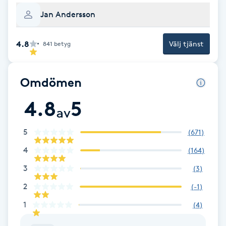
Jan Andersson
Babylights
4.8
Välj tjänst
841
betyg
Balayage
Bambumassage
Omdömen
4.8
5
Barber
av
Barnklippning
5
(
671
)
4
(
164
)
BIAB
3
(
3
)
2
(
-1
)
Blowout
1
(
4
)
Bottenfärg