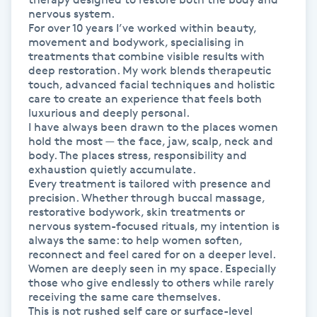
Hot Stone Massage
nervous system.

For over 10 years I’ve worked within beauty, 
movement and bodywork, specialising in 
Hot yoga
treatments that combine visible results with 
deep restoration. My work blends therapeutic 
touch, advanced facial techniques and holistic 
Hudföryngring
care to create an experience that feels both 
luxurious and deeply personal.

I have always been drawn to the places women 
Huduppstramning
hold the most — the face, jaw, scalp, neck and 
body. The places stress, responsibility and 
Hudvård
exhaustion quietly accumulate.

Every treatment is tailored with presence and 
precision. Whether through buccal massage, 
Hyaluronsyra
restorative bodywork, skin treatments or 
nervous system-focused rituals, my intention is 
always the same: to help women soften, 
Hyperhidros
reconnect and feel cared for on a deeper level.

Women are deeply seen in my space. Especially 
those who give endlessly to others while rarely 
Hypnos
receiving the same care themselves.

This is not rushed self care or surface-level 