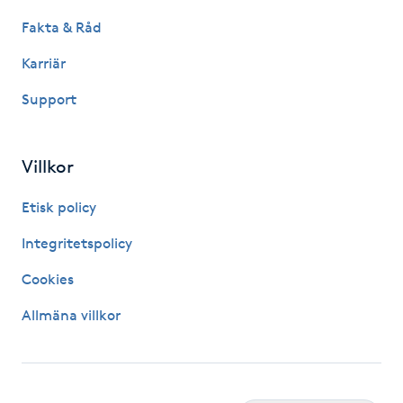
Kinesiologi
Fakta & Råd
Karriär
Kinesisk medicin
Support
Kiropraktik
Villkor
Klangmassage
Etisk policy
Klippning
Integritetspolicy
Klippning & Slingor
Cookies
Allmäna villkor
Klippning ungdom
Koppningsmassage