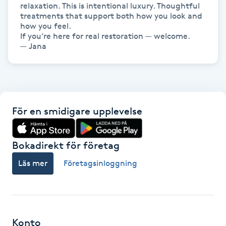
relaxation. This is intentional luxury. Thoughtful 
Hårborttagning
treatments that support both how you look and 
how you feel.

Hårbottenbehandling
If you’re here for real restoration — welcome.

— Jana
Hårförlängning
Hårvård
För en smidigare upplevelse
Hälsa
Bokadirekt för företag
Hälsprickor
Läs mer
Företagsinloggning
I
Idrottsmassage
IPL
Konto