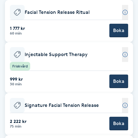
Babylights
Facial Tension Release Ritual
Balayage
1 777 kr
Boka
60 min
Bambumassage
Injectable Support Therapy
Barber
Friskvård
999 kr
Barnklippning
Boka
30 min
BIAB
Signature Facial Tension Release
Blowout
2 222 kr
Boka
75 min
Bottenfärg