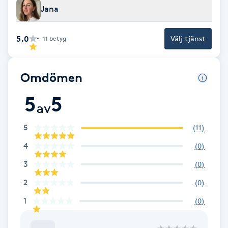
Cryoterapi
Jana
D
5.0
Välj tjänst
11
betyg
Damklippning
Dermapen
Omdömen
5
5
Diamantslipning
av
E
5
(
11
)
Enzympeeling
4
(
0
)
3
(
0
)
Extensions
2
(
0
)
Extensions borttagning
1
(
0
)
Eyeliner-tatuering