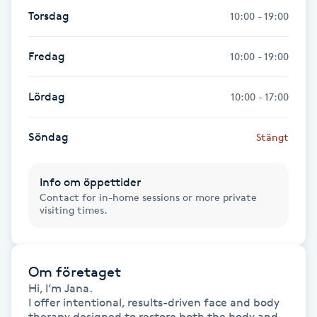
Torsdag
10:00 - 19:00
Gua Sha-massage
H
Fredag
10:00 - 19:00
Hatha Yoga
Lördag
10:00 - 17:00
Headspa
Söndag
Stängt
Healing
Info om öppettider
Contact for in-home sessions or more private
Herrklippning
visiting times.
HIFU
Om företaget
Hollywood Peel
Hi, I’m Jana. 

I offer intentional, results-driven face and body 
therapy designed to restore both the body and 