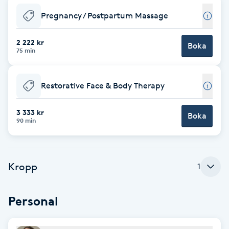
Pregnancy / Postpartum Massage
Brynformning
2 222 kr
Boka
Brynfärgning
75 min
Brynplockning
Restorative Face & Body Therapy
Bröllopsuppsättning
3 333 kr
Boka
C
90 min
Celluliter
Kropp
1
Coachning
Personal
Color correction