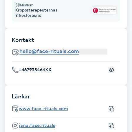
Medlem
Fransk manikyr
Kroppsterapeuternas
Yrkesförbund
Fransrengöring
Frekvensterapi
Kontakt
Friskvård
+467935464XX
Friskvårdsmassage
Frisör
Länkar
Funktionsanalys
www.face-rituals.com
Färgning
jana.face.rituals