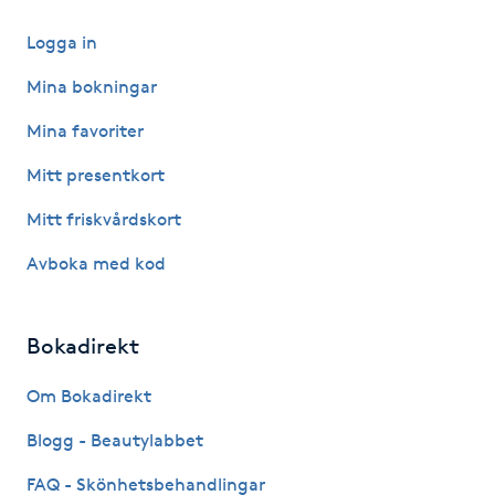
IPL hårborttagning
Logga in
Mina bokningar
IR-massage
Mina favoriter
J
Mitt presentkort
Japansk massage
Mitt friskvårdskort
K
Avboka med kod
K18
Katun fransar
Bokadirekt
Om Bokadirekt
Kemisk peeling
Blogg - Beautylabbet
Keratinbehandling
FAQ - Skönhetsbehandlingar