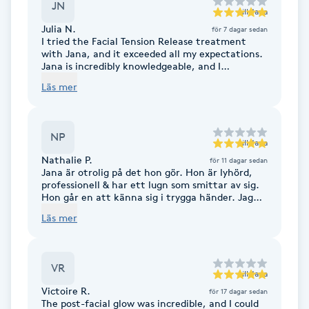
JN
till
Jana
F
Julia N.
för 7 dagar sedan
I tried the Facial Tension Release treatment
Face framing
with Jana, and it exceeded all my expectations.
Jana is incredibly knowledgeable, and I
immediately felt comfortable trusting her with
Läs mer
Faceliftmassage
my face. The treatment left me feeling deeply
relaxed, and I could really feel how much my
facial muscles needed it. Jana also showed me
several exercises I can do at home, which I found
Fet hårbotten
NP
incredibly valuable. The space was cozy, clean,
till
Jana
and had a calming atmosphere and energy. I
Nathalie P.
för 11 dagar sedan
highly recommend this treatment to anyone
Fettreducering
Jana är otrolig på det hon gör. Hon är lyhörd,
looking for a natural way to care for their face
professionell & har ett lugn som smittar av sig.
and release tension!
Hon går en att känna sig i trygga händer. Jag
Fibromassage
känner mig så otroligt avslappnad både under
Läs mer
och efter mitt besök. Jag rekommenderar Jana
varmt!
Fillers
VR
till
Jana
Fotmassage
Victoire R.
för 17 dagar sedan
The post-facial glow was incredible, and I could