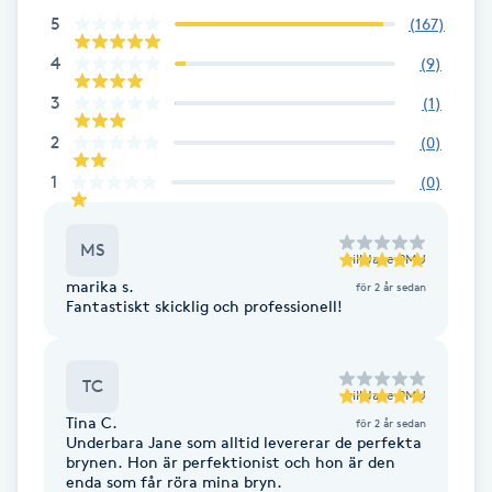
Cryoterapi
5
(
167
)
D
4
(
9
)
Damklippning
3
(
1
)
2
(
0
)
Dermapen
1
(
0
)
Diamantslipning
MS
E
till
Jane PMU
marika s.
för 2 år sedan
Enzympeeling
Fantastiskt skicklig och professionell!
Extensions
TC
till
Jane PMU
Tina C.
för 2 år sedan
Extensions borttagning
Underbara Jane som alltid levererar de perfekta
brynen. Hon är perfektionist och hon är den
enda som får röra mina bryn.
Eyeliner-tatuering