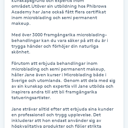
kunskapsgrund och expertis inom 
området.Utöver sin utbildning hos Phibrows 
Academy har Jane också fått flera certifikat 
Gua Sha-massage
inom microblading och semi permanent 
H
makeup. 

Med över 3000 framgångsrika microblading-
Hatha Yoga
behandlingar kan du vara säker på att du är i 
trygga händer och förhöjer din naturliga 
Headspa
skönhet.

Förutom att erbjuda behandlingar inom 
Healing
microblading och semi permanent makeup, 
håller Jane även kurser i Microblading både i 
Sverige och utomlands.  Genom att dela med sig 
Herrklippning
av sin kunskap och expertis vill Jane utbilda och 
inspirera andra till att bli framgångsrika 
tatueringsartister.

HIFU
Jane strävar alltid efter att erbjuda sina kunder 
en professionell och trygg upplevelse. Det 
Hollywood Peel
inkluderar att hon endast använder sig av  
högkvalitativa produkter och följer strikta 