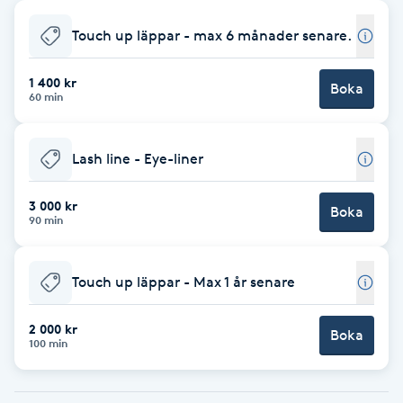
Babylights
Touch up läppar - max 6 månader senare.
Balayage
1 400 kr
Boka
60 min
Bambumassage
Lash line - Eye-liner
Barber
3 000 kr
Boka
90 min
Barnklippning
Touch up läppar - Max 1 år senare
BIAB
2 000 kr
Blowout
Boka
100 min
Bottenfärg