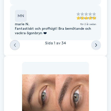
F
MN
till
Jane PMU
Face framing
marie N.
för 2 år sedan
Fantastiskt och proffsigt! Bra bemötande och
Faceliftmassage
vackra ögonbryn ❤️
Sida
1
av
34
Fet hårbotten
Fettreducering
Fibromassage
Fillers
Fotmassage