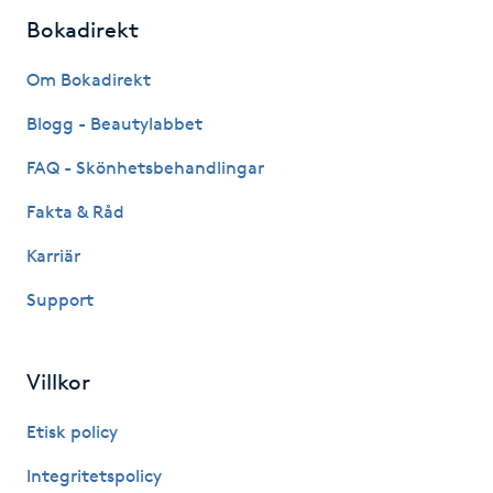
Bokadirekt
IPL hårborttagning
Om Bokadirekt
IR-massage
Blogg - Beautylabbet
J
FAQ - Skönhetsbehandlingar
Japansk massage
Fakta & Råd
K
Karriär
K18
Support
Katun fransar
Villkor
Kemisk peeling
Etisk policy
Keratinbehandling
Integritetspolicy