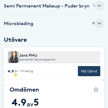
Semi Permanent Makeup - Puder bryn
1
Brynformning
Brynfärgning
Microblading
9
Brynplockning
Utövare
Bröllopsuppsättning
Jane PMU
C
Kosmetisk Tatueringsartist
Celluliter
4.9
Välj tjänst
177
betyg
Coachning
Omdömen
Color correction
4.9
5
av