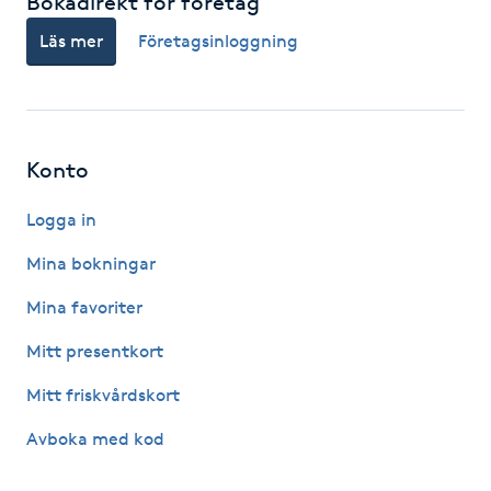
Bokadirekt för företag
Hårborttagning
Läs mer
Företagsinloggning
Hårbottenbehandling
Hårförlängning
Konto
Hårvård
Logga in
Hälsa
Mina bokningar
Mina favoriter
Hälsprickor
Mitt presentkort
I
Mitt friskvårdskort
Idrottsmassage
Avboka med kod
IPL