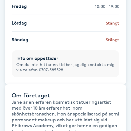
Föning
Fredag
10:00 - 19:00
G
Lördag
Stängt
Gel naglar
Söndag
Stängt
Gelenaglar
Info om öppettider
Gellack
Om du inte hittar en tid ber jag dig kontakta mig
via telefon 0707-585528
Gellack med förstärkning
Om företaget
Gravidmassage
Jane är en erfaren kosmetisk tatueringsartist 
med över 10 års erfarenhet inom 
Gravidyoga
skönhetsbranschen. Hon är specialiserad på semi 
permanent makeup och har utbildat sig vid 
Phibrows Academy, vilket ger henne en gedigen 
Gruppträning