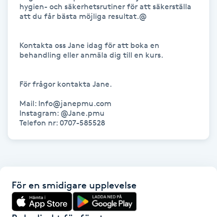
Hot Stone Massage
hygien- och säkerhetsrutiner för att säkerställa 
att du får bästa möjliga resultat.@

Hot yoga
Kontakta oss Jane idag för att boka en 
behandling eller anmäla dig till en kurs.

Hudföryngring
För frågor kontakta Jane.

Huduppstramning
Mail: Info@janepmu.com

Instagram: @Jane.pmu

Hudvård
Telefon nr: 0707-585528
Hyaluronsyra
Hyperhidros
För en smidigare upplevelse
Hypnos