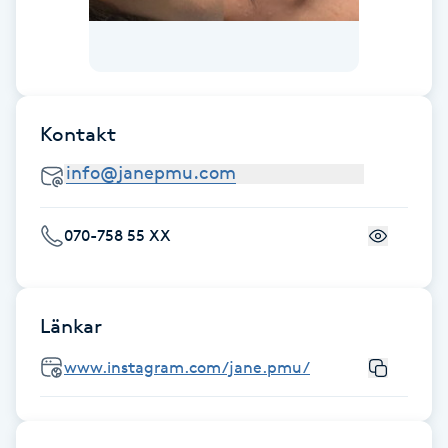
Fotsvamp
Fotvård
Kontakt
Fransar
Fransborttagning
070-758 55 XX
Fransfärgning
Fransförlängning
Länkar
Fransförlängning Megavolym
www.instagram.com/jane.pmu/
Fransförlängning Volym