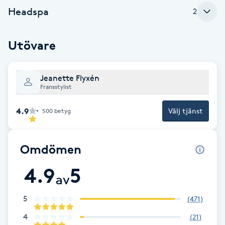
Headspa
2
F
Face framing
Utövare
Faceliftmassage
Jeanette Flyxén
Fransstylist
Fet hårbotten
4.9
Välj tjänst
500
betyg
Fettreducering
Omdömen
Fibromassage
4.9
5
av
Fillers
5
(
471
)
Fotmassage
4
(
21
)