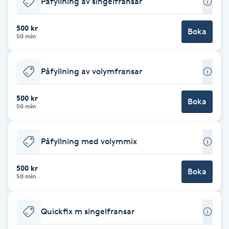
Påfyllning av singelfransar
Brynformning
500 kr
Boka
50 min
Brynfärgning
Påfyllning av volymfransar
Brynplockning
500 kr
Boka
Bröllopsuppsättning
50 min
C
Påfyllning med volymmix
Celluliter
500 kr
Boka
Coachning
50 min
Color correction
Quickfix m singelfransar