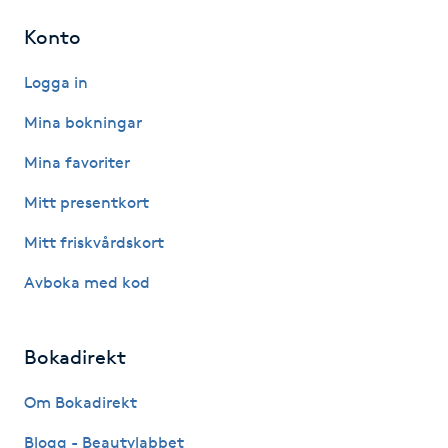
Kinesiologi
Konto
Logga in
Kinesisk medicin
Mina bokningar
Kiropraktik
Mina favoriter
Klangmassage
Mitt presentkort
Mitt friskvårdskort
Klippning
Avboka med kod
Klippning & Slingor
Bokadirekt
Klippning ungdom
Om Bokadirekt
Koppningsmassage
Blogg - Beautylabbet