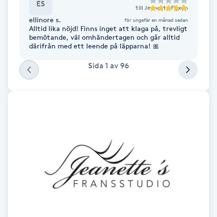
ES
till
Jeanette Flyxén
Fransk manikyr
ellinore s.
för ungefär en månad sedan
Alltid lika nöjd! Finns inget att klaga på, trevligt
Fransrengöring
bemötande, väl omhändertagen och går alltid
därifrån med ett leende på läpparna! 🎀
Frekvensterapi
Sida
1
av
96
Friskvård
Friskvårdsmassage
Frisör
Funktionsanalys
Färgning