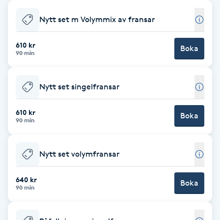
Babylights
Nytt set m Volymmix av fransar
Balayage
610 kr
Boka
90 min
Bambumassage
Nytt set singelfransar
Barber
610 kr
Boka
90 min
Barnklippning
Nytt set volymfransar
BIAB
640 kr
Blowout
Boka
90 min
Bottenfärg