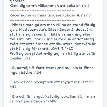
tjänster.

Hårborttagning
Känn dig varmt välkommen att boka en tid ! 

---------------------------------------

Recensioner av mina tidigare kunder: 4,9 av 5

Hårbottenbehandling
---------------------------------------

" Hit ska man gå om man vill ha en stund för sig 
själv. Med Jeanette´s lätta händer är det svårt 
Hårförlängning
att hålla sig vaken, blir lätt en snarkning eller 
två. Om inte John Blund är med så är det aldrig 
Hårvård
svårt att hitta ämnen att diskutera, det svåra är 
att hålla sig för skratt. LOVE IT. "/ LD

Proffsig och jättetrevlig tjej i en härlig atmosfär i 
Hälsa
lokalen ! / FF

" Supernöjd !!  Gått stamkund nu i nio år. Finns 
Hälsprickor
ingen bättre ./ JN

I
" Trevligt och mysigt och ett snyggt resultat " / 
MN

Idrottsmassage
" Bra och fin längd. Naturlig look. Samt blir man 
väl omhändertagen " /MW

IPL