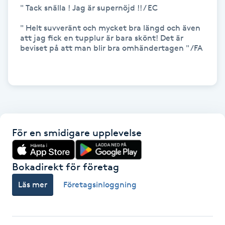
" Tack snälla ! Jag är supernöjd !! / EC

IPL hårborttagning
" Helt suvveränt och mycket bra längd och även 
att jag fick en tupplur är bara skönt! Det är 
IR-massage
beviset på att man blir bra omhändertagen " /FA

J
Japansk massage
K
K18
För en smidigare upplevelse
Katun fransar
Bokadirekt för företag
Kemisk peeling
Läs mer
Företagsinloggning
Keratinbehandling