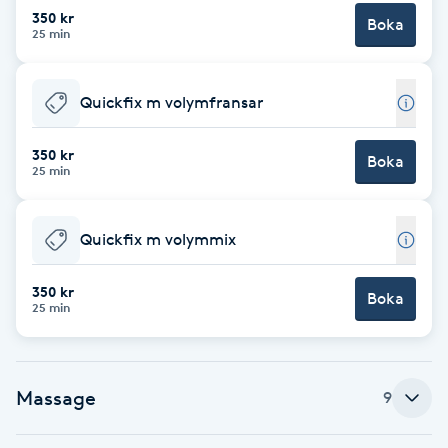
Cryoterapi
350 kr
Boka
25 min
D
Damklippning
Quickfix m volymfransar
Dermapen
350 kr
Boka
25 min
Diamantslipning
E
Quickfix m volymmix
Enzympeeling
350 kr
Boka
25 min
Extensions
Extensions borttagning
Massage
9
Eyeliner-tatuering