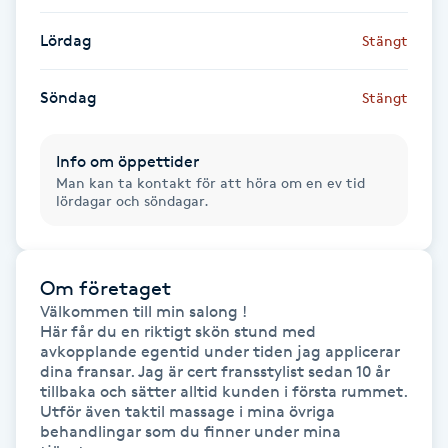
Hot Stone Massage
Lördag
Stängt
Hot yoga
Söndag
Stängt
Hudföryngring
Info om öppettider
Huduppstramning
Man kan ta kontakt för att höra om en ev tid
lördagar och söndagar.
Hudvård
Om företaget
Hyaluronsyra
Välkommen till min salong !

Här får du en riktigt skön stund med 
Hyperhidros
avkopplande egentid under tiden jag applicerar 
dina fransar. Jag är cert fransstylist sedan 10 år 
tillbaka och sätter alltid kunden i första rummet. 
Hypnos
Utför även taktil massage i mina övriga 
behandlingar som du finner under mina 