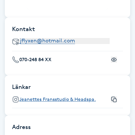
Föning
G
Kontakt
Gel naglar
Gelenaglar
070-248 84 XX
Gellack
Gellack med förstärkning
Länkar
Gravidmassage
Jeanettes Fransstudio & Headspa.
Gravidyoga
Adress
Gruppträning