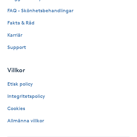
Kosmetisk tatuering
FAQ - Skönhetsbehandlingar
Fakta & Råd
Kostrådgivning
Karriär
Kroppsinpackning
Support
Kroppspeeling
Villkor
Käkledsbehandling
Etisk policy
Kärlbehandling
Integritetspolicy
L
Cookies
Laserbehandling
Allmänna villkor
Lashlift Keratin