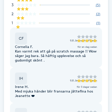
3
Fotsvamp
(
5
)
2
(
2
)
Fotvård
1
(
1
)
Fransar
CF
till
Jeanette Flyxén
Cornelia F.
Fransborttagning
för en dag sedan
Kan varmt rek att gå på scratch massage !! Wow
säger jag bara. Så häftig upplevelse och så
gudomligt skönt .
Fransfärgning
Fransförlängning
IH
till
Jeanette Flyxén
Irene H.
för 3 dagar sedan
Fransförlängning Megavolym
Med mjuka händer blir fransarna jättefina hos
Jeanette ❤️
Fransförlängning Volym