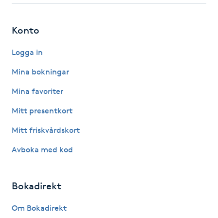
Föning
G
Konto
Gel naglar
Logga in
Mina bokningar
Gelenaglar
Mina favoriter
Gellack
Mitt presentkort
Mitt friskvårdskort
Gellack med förstärkning
Avboka med kod
Gravidmassage
Bokadirekt
Gravidyoga
Om Bokadirekt
Gruppträning