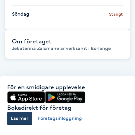
Fransk manikyr
Söndag
Stängt
Fransrengöring
Frekvensterapi
Om företaget
Jekaterina Zalcmane är verksamt i Borlänge .
Friskvård
Friskvårdsmassage
För en smidigare upplevelse
Frisör
Bokadirekt för företag
Funktionsanalys
Läs mer
Företagsinloggning
Färgning