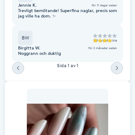
Cryoterapi
Jennie K.
för 11 dagar sedan
Trevligt bemötande! Superfina naglar, precis som
D
jag ville ha dom. ✨
Damklippning
BW
till
Jekaterina
Dermapen
Birgitta W.
för 2 månader sedan
Noggrann och duktig
Diamantslipning
Sida
1
av
1
E
Enzympeeling
Extensions
Extensions borttagning
Eyeliner-tatuering