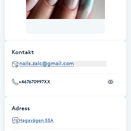
F
Face framing
Faceliftmassage
Kontakt
Fet hårbotten
Fettreducering
+467670997XX
Fibromassage
Fillers
Adress
Hagavägen 55A
Fotmassage