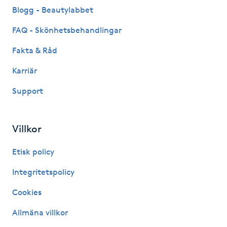
Blogg - Beautylabbet
Gua Sha-massage
FAQ - Skönhetsbehandlingar
H
Fakta & Råd
Hatha Yoga
Karriär
Support
Headspa
Healing
Villkor
Herrklippning
Etisk policy
Integritetspolicy
HIFU
Cookies
Hollywood Peel
Allmäna villkor