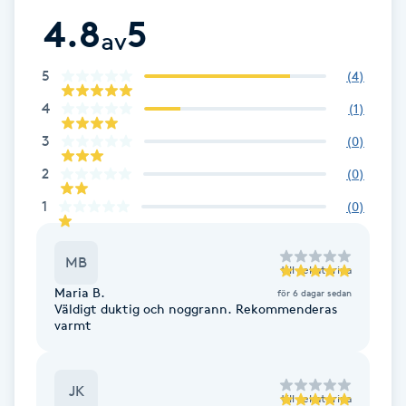
4.8
5
Brynformning
av
5
(
4
)
Brynfärgning
4
(
1
)
Brynplockning
3
(
0
)
2
(
0
)
Bröllopsuppsättning
1
(
0
)
C
Celluliter
MB
till
Jekaterina
Maria B.
för 6 dagar sedan
Coachning
Väldigt duktig och noggrann. Rekommenderas
varmt
Color correction
JK
till
Jekaterina