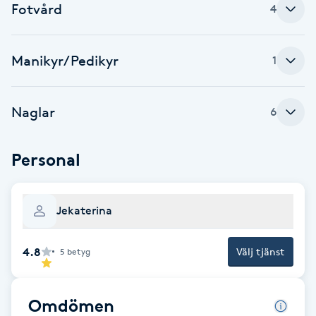
Fotvård
4
Babylights
Manikyr/Pedikyr
1
Balayage
Bambumassage
Naglar
6
Barber
Personal
Barnklippning
Jekaterina
BIAB
4.8
Välj tjänst
5
betyg
Blowout
Bottenfärg
Omdömen