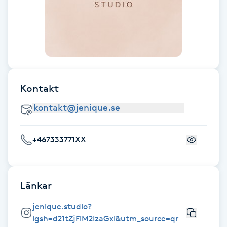
Fransk manikyr
Fransrengöring
Frekvensterapi
Kontakt
Friskvård
Friskvårdsmassage
+467333771XX
Frisör
Funktionsanalys
Länkar
jenique.studio?
Färgning
igsh=d21tZjFiM2IzaGxi&utm_source=qr