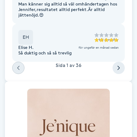
Man känner sig alltid så väl omhändertagen hos
Fotsvamp
Jennifer,resultatet alltid perfekt.Är alltid
jättenöjd.😍
Fotvård
EH
till
Jennifer
Fransar
Elise H.
för ungefär en månad sedan
Så duktig och så så trevlig
Fransborttagning
Sida
1
av
36
Fransfärgning
Fransförlängning
Fransförlängning Megavolym
Fransförlängning Volym