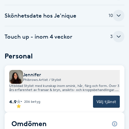
Cryoterapi
D
Skönhetsdate hos Je'nique
10
Damklippning
Touch up - inom 4 veckor
3
Dermapen
Personal
Diamantslipning
E
Jennifer
Enzympeeling
Phibrows Artist / Stylist
Utbildad Stylist med kunskap inom smink, hår, färg och form. Över 3
års erfarenhet av fransar & bryn, ansikts- och kroppsbehandlingar.
Certifierad i Phibrows , läpptatuering, lashlift och browlift.
Extensions
4.9
Välj tjänst
206
betyg
Extensions borttagning
Omdömen
Eyeliner-tatuering