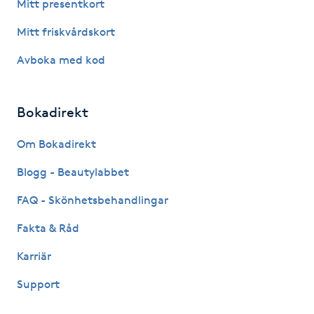
Mitt presentkort
IPL hårborttagning
Mitt friskvårdskort
Avboka med kod
IR-massage
J
Bokadirekt
Japansk massage
K
Om Bokadirekt
Blogg - Beautylabbet
K18
FAQ - Skönhetsbehandlingar
Katun fransar
Fakta & Råd
Kemisk peeling
Karriär
Support
Keratinbehandling