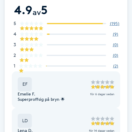
4.9
5
F
av
Face framing
5
(
195
)
4
(
9
)
Faceliftmassage
3
(
0
)
2
Fet hårbotten
(
0
)
1
(
2
)
Fettreducering
EF
till
Jennifer
Fibromassage
Emelie F.
för 6 dagar sedan
Superproffsig på bryn 🌟
Fillers
LD
Fotmassage
till
Jennifer
Lena D.
för 14 dagar sedan