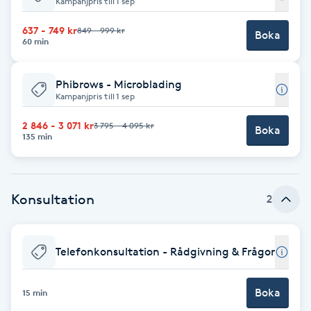
Kampanjpris till 1 sep
Babylights
637 - 749 kr
849 - 999 kr
Boka
60 min
Balayage
Phibrows - Microblading
Kampanjpris till 1 sep
Bambumassage
2 846 - 3 071 kr
3 795 - 4 095 kr
Boka
135 min
Barber
Barnklippning
Konsultation
2
BIAB
Telefonkonsultation - Rådgivning & Frågor
Blowout
Boka
15 min
Bottenfärg