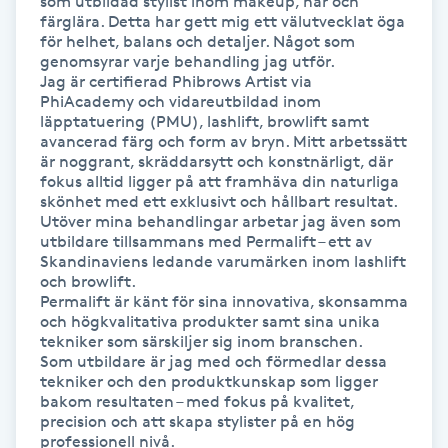
som utbildad stylist inom makeup, hår och 
färglära. Detta har gett mig ett välutvecklat öga 
för helhet, balans och detaljer. Något som 
Gua Sha-massage
genomsyrar varje behandling jag utför.

H
Jag är certifierad Phibrows Artist via 
PhiAcademy och vidareutbildad inom 
läpptatuering (PMU), lashlift, browlift samt 
Hatha Yoga
avancerad färg och form av bryn. Mitt arbetssätt 
är noggrant, skräddarsytt och konstnärligt, där 
Headspa
fokus alltid ligger på att framhäva din naturliga 
skönhet med ett exklusivt och hållbart resultat.

Utöver mina behandlingar arbetar jag även som 
Healing
utbildare tillsammans med Permalift – ett av 
Skandinaviens ledande varumärken inom lashlift 
och browlift. 

Herrklippning
Permalift är känt för sina innovativa, skonsamma 
och högkvalitativa produkter samt sina unika 
tekniker som särskiljer sig inom branschen.

HIFU
Som utbildare är jag med och förmedlar dessa 
tekniker och den produktkunskap som ligger 
bakom resultaten – med fokus på kvalitet, 
Hollywood Peel
precision och att skapa stylister på en hög 
professionell nivå.
