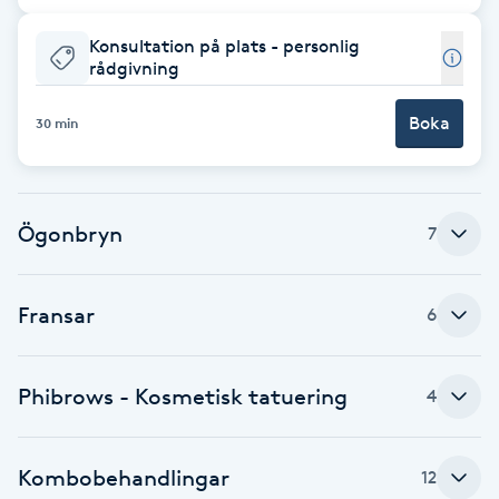
Brynformning
Konsultation på plats - personlig
rådgivning
Brynfärgning
Boka
30 min
Brynplockning
Bröllopsuppsättning
Ögonbryn
7
C
Fransar
6
Celluliter
Coachning
Phibrows - Kosmetisk tatuering
4
Color correction
Kombobehandlingar
12