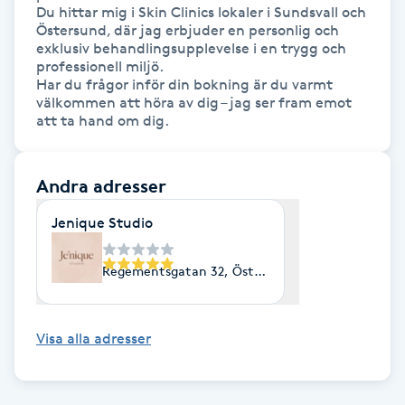
Hot Stone Massage
Du hittar mig i Skin Clinics lokaler i Sundsvall och 
Östersund, där jag erbjuder en personlig och 
exklusiv behandlingsupplevelse i en trygg och 
Hot yoga
professionell miljö.

Har du frågor inför din bokning är du varmt 
välkommen att höra av dig – jag ser fram emot 
Hudföryngring
att ta hand om dig.
Huduppstramning
Andra adresser
Hudvård
Jenique Studio
Hyaluronsyra
Regementsgatan 32, Östersund
Hyperhidros
Visa alla adresser
Hypnos