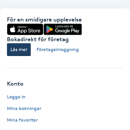
Hårborttagning
För en smidigare upplevelse
Hårbottenbehandling
Hårförlängning
Bokadirekt för företag
Läs mer
Företagsinloggning
Hårvård
Hälsa
Konto
Hälsprickor
I
Logga in
Idrottsmassage
Mina bokningar
Mina favoriter
IPL