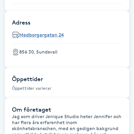
Föning
G
Adress
Gel naglar
Medborgargatan 24
Gelenaglar
856 30, Sundsvall
Gellack
Öppettider
Gellack med förstärkning
Öppettider varierar
Gravidmassage
Om företaget
Gravidyoga
Jag som driver Jenique Studio heter Jennifer och 
har flera års erfarenhet inom 
skönhetsbranschen, med en gedigen bakgrund 
Gruppträning