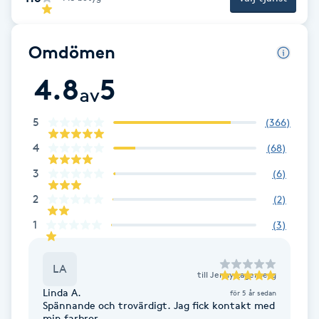
Brynformning
Omdömen
Brynfärgning
4.8
5
av
Brynplockning
5
(
366
)
Bröllopsuppsättning
4
(
68
)
C
3
(
6
)
2
(
2
)
Celluliter
1
(
3
)
Coachning
LA
till
Jenny Lagerberg
Color correction
Linda A.
för 5 år sedan
Spännande och trovärdigt. Jag fick kontakt med
min farbror.