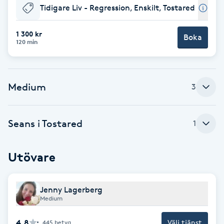
Tidigare Liv - Regression, Enskilt, Tostared
Babylights
1 300 kr
Boka
120 min
Balayage
Bambumassage
Medium
3
Barber
Seans i Tostared
1
Barnklippning
Utövare
BIAB
Blowout
Jenny Lagerberg
Medium
Bottenfärg
4.8
Välj tjänst
445
betyg