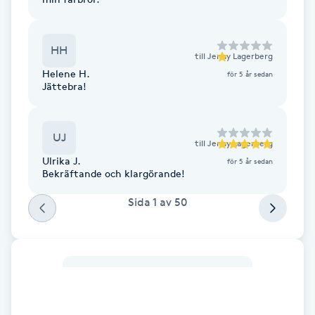
Cryoterapi
D
HH
till
Jenny Lagerberg
Damklippning
Helene H.
för 5 år sedan
Jättebra!
Dermapen
UJ
Diamantslipning
till
Jenny Lagerberg
E
Ulrika J.
för 5 år sedan
Bekräftande och klargörande!
Enzympeeling
Sida
1
av
50
Extensions
Extensions borttagning
Eyeliner-tatuering