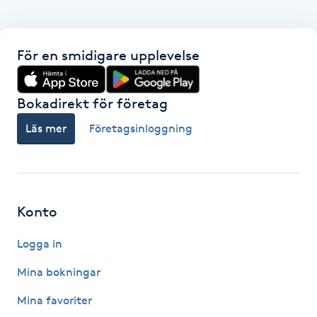
Gua Sha-massage
För en smidigare upplevelse
H
Hatha Yoga
Bokadirekt för företag
Headspa
Läs mer
Företagsinloggning
Healing
Herrklippning
Konto
Logga in
HIFU
Mina bokningar
Hollywood Peel
Mina favoriter