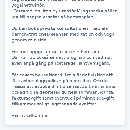
yogainstruktör.

Föning
I Tostared, en liten by utanför Kungsbacka håller 
G
jag till när jag arbetar på hemmaplan.

Du kan boka privata konsultationer, mediala 
Gel naglar
demonstrationer/ seanser, meditation och yoga 
genom min sida. 

Gelenaglar
För mer uppgifter så läs på min hemsida.

Där kan du också se mitt program och vad som 
Gellack
även är på gång på Tostareds Hantverksgård. 

För er som bokar tider till mig är det viktigt att 
Gellack med förstärkning
läsa avbokningspolicyn på hemsidan. Om du 
missar att avboka din tid senast 36 timmar innan 
bokad tid så debiteras du hela summan. Ränta, 
Gravidmassage
fakturaavgift samt eventuell påminnelseavgift 
tillkommer enligt lagstadgade avgifter.

Gravidyoga
Varmt välkomna!  
Gruppträning