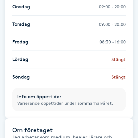
Fransk manikyr
Onsdag
09:00 - 20:00
Fransrengöring
Torsdag
09:00 - 20:00
Frekvensterapi
Fredag
08:30 - 16:00
Friskvård
Lördag
Stängt
Friskvårdsmassage
Söndag
Stängt
Frisör
Info om öppettider
Varierande öppettider under sommarhalvåret.
Funktionsanalys
Färgning
Om företaget
Jag arbetar som medium, healer, lärare och 