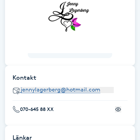
F
Face framing
Faceliftmassage
Fet hårbotten
Fettreducering
Kontakt
Fibromassage
070-645 88 XX
Fillers
Fotmassage
Länkar