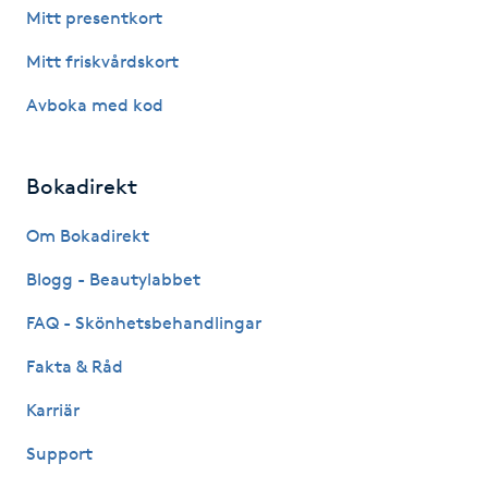
Hot Stone Massage
Mitt presentkort
Mitt friskvårdskort
Hot yoga
Avboka med kod
Hudföryngring
Bokadirekt
Huduppstramning
Om Bokadirekt
Hudvård
Blogg - Beautylabbet
Hyaluronsyra
FAQ - Skönhetsbehandlingar
Fakta & Råd
Hyperhidros
Karriär
Hypnos
Support