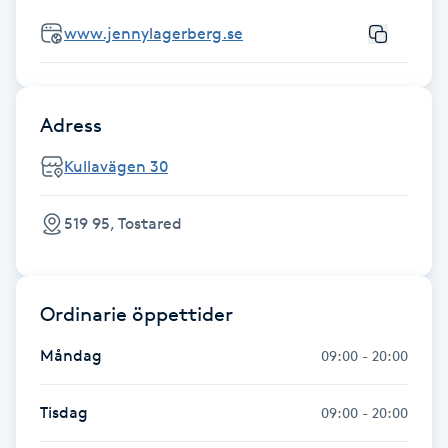
Fotsvamp
www.jennylagerberg.se
Fotvård
Adress
Fransar
Kullavägen 30
Fransborttagning
519 95, Tostared
Fransfärgning
Fransförlängning
Ordinarie öppettider
Måndag
Fransförlängning Megavolym
09:00 - 20:00
Fransförlängning Volym
Tisdag
09:00 - 20:00