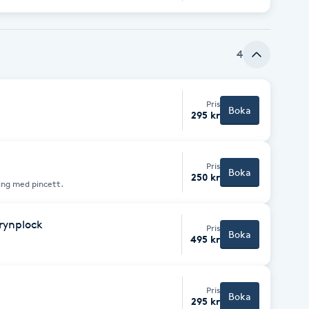
tröm tillförs och det bildas värme som
en att koagulerar och natriumhydroxid
 celler och all framtida hårväxt.
ket hårväxt som ska behandlas. En del
lingen, men några måste behandlas om
4
Pris
Boka
295 kr
Pris
Boka
250 kr
ning med pincett.
brynplock
Pris
Boka
495 kr
Pris
Boka
295 kr