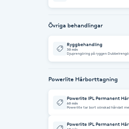
Fotsvamp
Fotvård
Övriga behandlingar
Fransar
Ryggbehandling
30 min
Djuprengöring på ryggen Dubbelrengöring, hudanalys, exfoliering (peeling),
Fransborttagning
djuprengöring (portömning), koncent
Fransfärgning
Powerlite Hårborttagning
Fransförlängning
Powerlite IPL Permanent Hå
60 min
Fransförlängning Megavolym
Powerlite tar bort oönskad hårväxt med
(IPL). Ljuset förstör hårsäcken så att inget nytt hår kan växa fram. Ljuset
absorberas av pigmentet i hårstrået oc
de hårstrån och hårsäckar som befinner
Fransförlängning Volym
växtcykeln förstörs. Därmed kan inte nytt hår
Powerlite IPL Permanent Hå
IPL är snabb, säker och ger permanent 