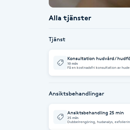
Babylights
Alla tjänster
Balayage
Tjänst
Bambumassage
Konsultation hudvård/ hudfö
Barber
10 min
Få en kostnadsfri konsultation av hude
vägledning om kommande behandling.
Barnklippning
Ansiktsbehandlingar
BIAB
Blowout
Ansiktsbehandling 25 min
25 min
Dubbelrengöring, hudanalys, exfolierin
Bottenfärg
(portömning), koncentrat/serum, mas