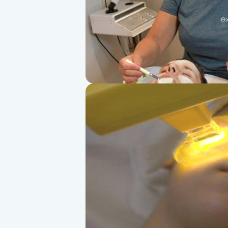
Alternativmedicin
Andningsmassage
Ansiktslyft utan kirurgi
Aromamassage
Ashtanga Yoga
Ayurveda
Ayurvedisk Massage
Ansiktsbehandling djuprengörande
B