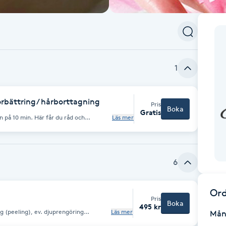
1
rbättring/ hårborttagning
Pris
Boka
Gratis
n på 10 min. Här får du råd och
Läs mer
6
Ord
Pris
Boka
495 kr
g (peeling), ev. djuprengöring
Läs mer
Mån
k och kräm.