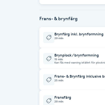
Eyeliner-tatuering
i varje hårsäck och en svag elektrisk s
genom en kemisk reaktion får hårsäck
bildas som förstör hårväxtproducerande
F
Antalet behandlingar beror på hur myc
hårstrån försvinner vid första behand
igen.
Frans- & brynfärg
Face framing
Faceliftmassage
Brynfärg inkl. brynformning
20 min
Fet hårbotten
Brynplock / brynformning
Fettreducering
15 min
Kan fås med vaxning istället för plock
Fibromassage
Frans- & Brynfärg inklusive 
25 min
Fillers
Fransfärg
Fotmassage
20 min