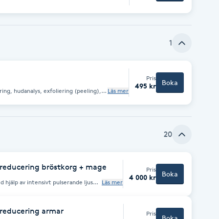
1
Pris
Boka
495 kr
Läs mer
rat/serum, mask och kräm.
20
rreducering bröstkorg + mage
Pris
Boka
4 000 kr
 hjälp av intensivt pulserande ljus
Läs mer
h omvandlas till värme. Proteinet i
 sig i den aktiva, anagena, fasen av
 bildas där igen. Powerlite®
rreducering armar
Pris
hårreducering efter ett fåtal
Boka