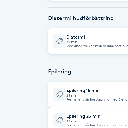
Cryoterapi
D
Diatermi hudförbättring
Damklippning
Diatermi
Dermapen
20 min
Med diatermi kan man bränna bort hudfö
drar ihop sig och försvinner. (Diater
Diamantslipning
E
Epilering
Enzympeeling
Epilering 15 min
25 min
Extensions
Permanent hårborttagning med Blend metoden. En steril eng
i varje hårsäck och en svag elektrisk s
genom en kemisk reaktion får hårsäck
bildas som förstör hårväxtproducerande
Extensions borttagning
Antalet behandlingar beror på hur myc
Epilering 25 min
hårstrån försvinner vid första behand
30 min
igen.
Permanent hårborttagning med Blend metoden. En steril eng