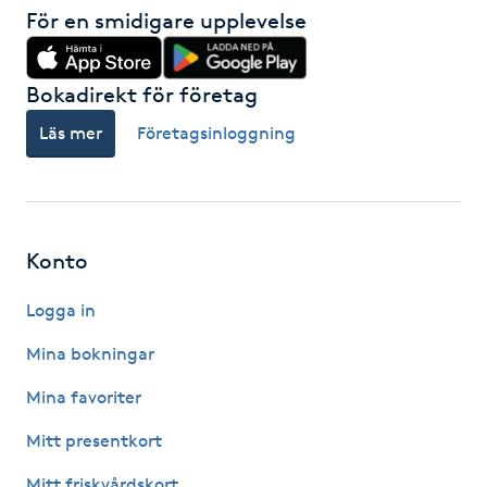
Hot Stone Massage
För en smidigare upplevelse
Hot yoga
Bokadirekt för företag
Läs mer
Företagsinloggning
Hudföryngring
Huduppstramning
Hudvård
Konto
Logga in
Hyaluronsyra
Mina bokningar
Hyperhidros
Mina favoriter
Hypnos
Mitt presentkort
Mitt friskvårdskort