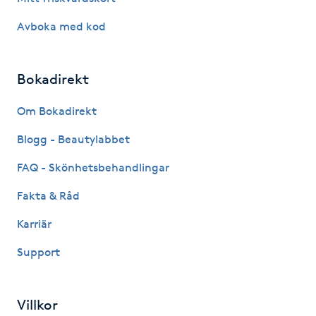
Hårborttagning
Avboka med kod
Hårbottenbehandling
Bokadirekt
Hårförlängning
Om Bokadirekt
Hårvård
Blogg - Beautylabbet
Hälsa
FAQ - Skönhetsbehandlingar
Fakta & Råd
Hälsprickor
Karriär
I
Support
Idrottsmassage
IPL
Villkor