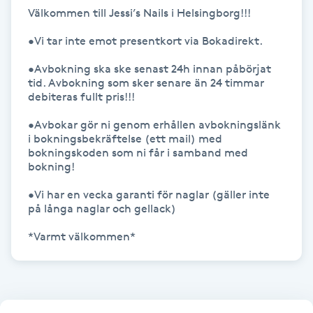
Välkommen till Jessi’s Nails i Helsingborg!!!

Gua Sha-massage
•Vi tar inte emot presentkort via Bokadirekt. 

H
•Avbokning ska ske senast 24h innan påbörjat 
tid. Avbokning som sker senare än 24 timmar 
Hatha Yoga
debiteras fullt pris!!!

•Avbokar gör ni genom erhållen avbokningslänk 
Headspa
i bokningsbekräftelse (ett mail) med 
bokningskoden som ni får i samband med 
Healing
bokning!

•Vi har en vecka garanti för naglar (gäller inte 
Herrklippning
på långa naglar och gellack)

*Varmt välkommen*
HIFU
Hollywood Peel