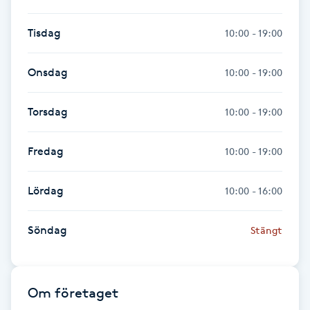
Föning
Tisdag
10:00 - 19:00
G
Gel naglar
Onsdag
10:00 - 19:00
Gelenaglar
Torsdag
10:00 - 19:00
Gellack
Fredag
10:00 - 19:00
Gellack med förstärkning
Lördag
10:00 - 16:00
Gravidmassage
Söndag
Stängt
Gravidyoga
Om företaget
Gruppträning