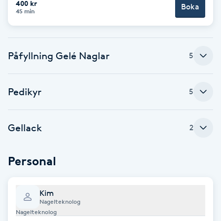
400 kr
Boka
45 min
Brynformning
Brynfärgning
Påfyllning Gelé Naglar
5
Brynplockning
Pedikyr
5
Bröllopsuppsättning
C
Gellack
2
Celluliter
Personal
Coachning
Kim
Color correction
Nagelteknolog
Nagelteknolog