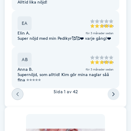
Alltid lika nöjd!
F
Face framing
EA
till
Kim
Elin A.
för 3 månader sedan
Super nöjd med min Pedikyr🥰🥰❤️ varje gång!❤️
Faceliftmassage
Fet hårbotten
AB
till
Kim
Anna B.
för 3 månader sedan
Fettreducering
Supernöjd, som alltid! Kim gör mina naglar såå
fina ⭐️⭐️⭐️⭐️⭐️
Fibromassage
Sida
1
av
42
Fillers
Fotmassage