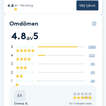
Cryoterapi
4.8
Välj tjänst
342
betyg
D
Damklippning
Omdömen
4.8
5
Dermapen
av
Diamantslipning
5
(
286
)
E
4
(
52
)
3
(
0
)
Enzympeeling
2
(
0
)
Extensions
1
(
4
)
Extensions borttagning
EA
till
Kim
Emma A.
för 3 månader sedan
Eyeliner-tatuering