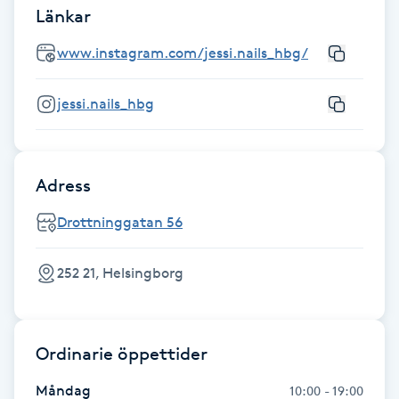
Länkar
Fransk manikyr
www.instagram.com/jessi.nails_hbg/
Fransrengöring
jessi.nails_hbg
Frekvensterapi
Friskvård
Adress
Friskvårdsmassage
Drottninggatan 56
Frisör
252 21, Helsingborg
Funktionsanalys
Ordinarie öppettider
Färgning
Måndag
10:00 - 19:00