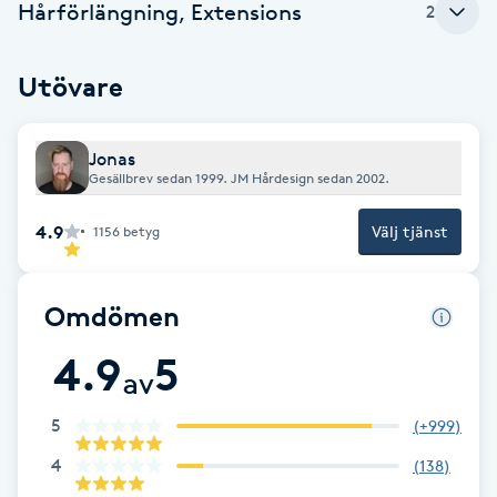
Hårförlängning, Extensions
2
Fotsvamp
Utövare
Fotvård
Fransar
Jonas
Gesällbrev sedan 1999. JM Hårdesign sedan 2002.
Fransborttagning
4.9
Välj tjänst
1156
betyg
Fransfärgning
Omdömen
Fransförlängning
4.9
5
av
Fransförlängning Megavolym
5
(
+999
)
Fransförlängning Volym
4
(
138
)