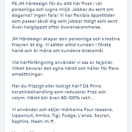
På JM hårdesign får du ditt hår fixat i vår 
personliga och lugna miljö. Jobbar du sent om 
IPL hårborttagning
dagarna? Ingen fara! Vi har flexibla öppettider 
som passar såväl dig som jobbar tidigt som sent. 
Även helgöppet efter överenskommelse.

IR-massage
J
JM Hårdesign skapar den personliga och kreativa 
frisyren åt dig. Vi sätter alltid kunden i första 
hand och är måna om kundens önskemål.

Japansk massage
K
Vid hårförlängning använder vi oss av tejphår. 
Vilket bevarar det egna håret och håller för flera 
omsättningar.

K18
Har du frizzigt eller lockigt hår? Då finns 
Katun fransar
keratinbehandling som reducerar frizz och 
volym. Håret blir även 80-100% rakt...

Kemisk peeling
Vi använder och säljer märkerna Four reasons, 
Uppercut, Amika, Tigi, Fudge, L’anza, Sayran, 
Saphira, Nashi m.fl.

Keratinbehandling