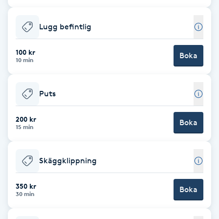
Cryoterapi
D
Lugg befintlig
Damklippning
100 kr
Boka
10 min
Dermapen
Puts
Diamantslipning
E
200 kr
Boka
15 min
Enzympeeling
Skäggklippning
Extensions
350 kr
Boka
Extensions borttagning
30 min
Eyeliner-tatuering