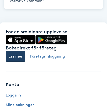
Varmt välkommen!
Kinesiologi
Kinesisk medicin
För en smidigare upplevelse
Kiropraktik
Klangmassage
Bokadirekt för företag
Läs mer
Företagsinloggning
Klippning
Klippning & Slingor
Konto
Klippning ungdom
Logga in
Koppningsmassage
Mina bokningar