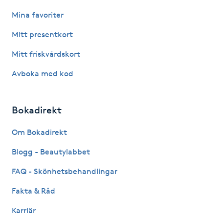
Kosmetisk tatuering
Mina favoriter
Mitt presentkort
Kostrådgivning
Mitt friskvårdskort
Kroppsinpackning
Avboka med kod
Kroppspeeling
Bokadirekt
Käkledsbehandling
Om Bokadirekt
Kärlbehandling
Blogg - Beautylabbet
L
FAQ - Skönhetsbehandlingar
Laserbehandling
Fakta & Råd
Karriär
Lashlift Keratin