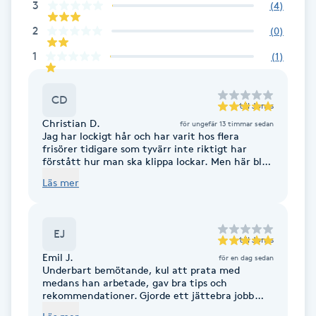
3
(
4
)
Fransk manikyr
2
(
0
)
Fransrengöring
1
(
1
)
Frekvensterapi
CD
till
Jonas
Christian D.
för ungefär 13 timmar sedan
Friskvård
Jag har lockigt hår och har varit hos flera
frisörer tidigare som tyvärr inte riktigt har
förstått hur man ska klippa lockar. Men här blev
Friskvårdsmassage
det en helt annan upplevelse! Han har själv
Läs mer
lockigt hår, vet precis hur det ska hanteras och
använder dessutom saxar anpassade för lockigt
Frisör
hår, något jag aldrig stött på hos andra
salonger. Äntligen en frisör som verkligen
EJ
förstår lockigt hår och hur man framhäver det
till
Jonas
på bästa sätt. Rekommenderas varmt!
Funktionsanalys
Emil J.
för en dag sedan
Underbart bemötande, kul att prata med
medans han arbetade, gav bra tips och
Färgning
rekommendationer. Gjorde ett jättebra jobb
och gav mig en frisyr jag älskar.