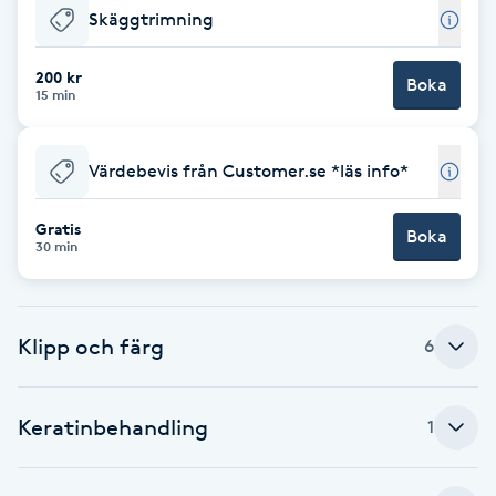
Skäggtrimning
F
200 kr
Face framing
Boka
15 min
Faceliftmassage
Värdebevis från Customer.se *läs info*
Fet hårbotten
Gratis
Boka
30 min
Fettreducering
Fibromassage
Klipp och färg
6
Fillers
Keratinbehandling
1
Fotmassage