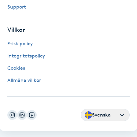
Support
LED-ljusterapi
Villkor
Liktornar
Etisk policy
LPG
Integritetspolicy
LPG-behandling
Cookies
Allmäna villkor
LPG-massage
Luggklippning
Svenska
Lymfmassage
Läpptatuering