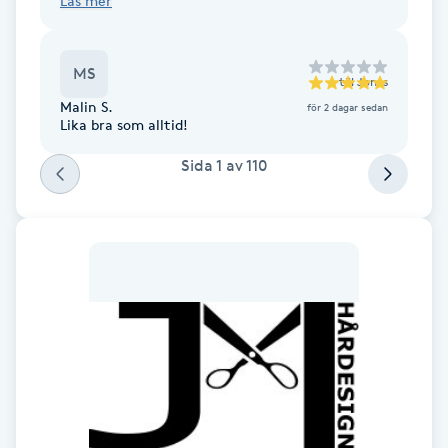
Läs mer
Föning
G
MS
till
Jonas
Gel naglar
Malin S.
för 2 dagar sedan
Lika bra som alltid!
Gelenaglar
Sida
1
av
110
Gellack
Gellack med förstärkning
Gravidmassage
Gravidyoga
Gruppträning