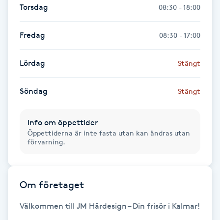
Hårborttagning
Torsdag
08:30 - 18:00
Hårbottenbehandling
Fredag
08:30 - 17:00
Hårförlängning
Lördag
Stängt
Hårvård
Söndag
Stängt
Hälsa
Info om öppettider
Öppettiderna är inte fasta utan kan ändras utan
förvarning.
Hälsprickor
I
Idrottsmassage
Om företaget
Välkommen till JM Hårdesign – Din frisör i Kalmar!

IPL