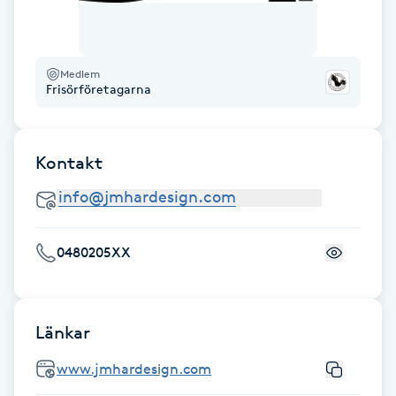
Gua Sha-massage
H
Medlem
Frisörföretagarna
Hatha Yoga
Headspa
Kontakt
Healing
0480205XX
Herrklippning
HIFU
Länkar
Hollywood Peel
www.jmhardesign.com