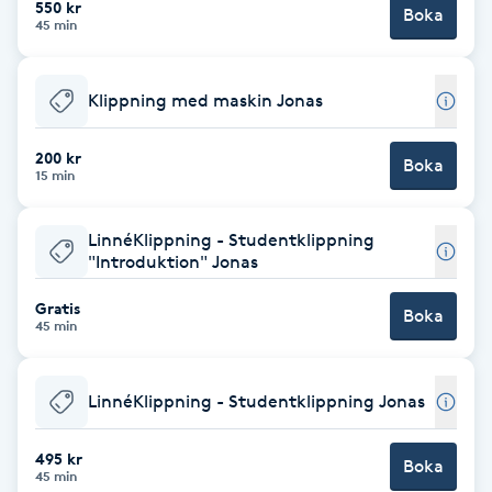
550 kr
Boka
45 min
Brynformning
Klippning med maskin Jonas
Brynfärgning
200 kr
Brynplockning
Boka
15 min
Bröllopsuppsättning
LinnéKlippning - Studentklippning
C
"Introduktion" Jonas
Gratis
Celluliter
Boka
45 min
Coachning
LinnéKlippning - Studentklippning Jonas
Color correction
495 kr
Boka
45 min