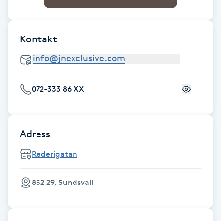
Gua Sha-massage
H
Kontakt
Hatha Yoga
Headspa
072-333 86 XX
Healing
Adress
Herrklippning
Rederigatan
HIFU
852 29, Sundsvall
Hollywood Peel