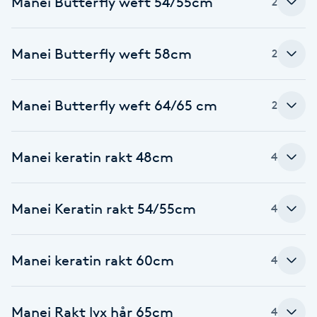
Manei Butterfly weft 54/55cm
2
Brynformning
Manei Butterfly weft 58cm
2
Brynfärgning
Manei Butterfly weft 64/65 cm
Brynplockning
2
Bröllopsuppsättning
Manei keratin rakt 48cm
4
C
Celluliter
Manei Keratin rakt 54/55cm
4
Coachning
Manei keratin rakt 60cm
4
Color correction
Manei Rakt lyx hår 65cm
4