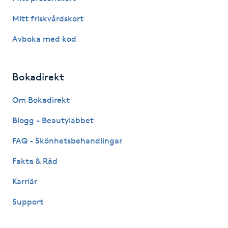
IPL hårborttagning
Mitt friskvårdskort
Avboka med kod
IR-massage
J
Bokadirekt
Japansk massage
Om Bokadirekt
K
Blogg - Beautylabbet
K18
FAQ - Skönhetsbehandlingar
Katun fransar
Fakta & Råd
Karriär
Kemisk peeling
Support
Keratinbehandling