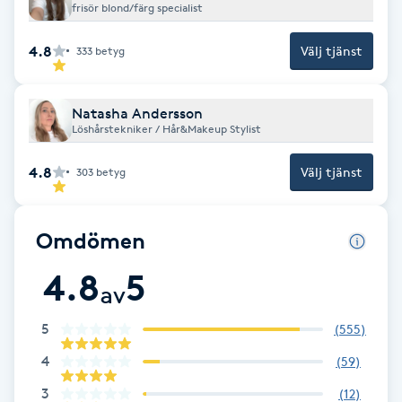
frisör blond/färg specialist
Fotsvamp
4.8
Välj tjänst
333
betyg
Fotvård
Natasha Andersson
Fransar
Löshårstekniker / Hår&Makeup Stylist
Fransborttagning
4.8
Välj tjänst
303
betyg
Fransfärgning
Omdömen
Fransförlängning
4.8
5
av
Fransförlängning Megavolym
5
(
555
)
4
(
59
)
Fransförlängning Volym
3
(
12
)