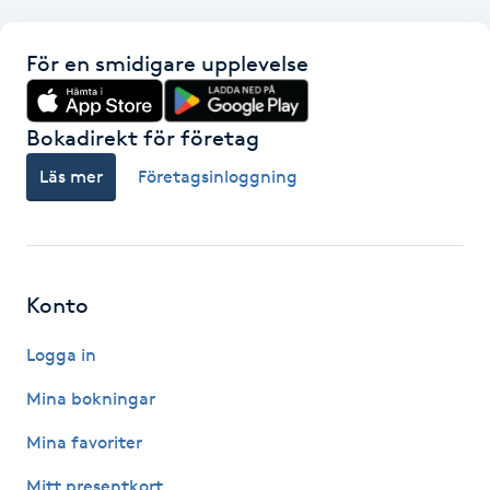
Hårborttagning
För en smidigare upplevelse
Hårbottenbehandling
Bokadirekt för företag
Hårförlängning
Läs mer
Företagsinloggning
Hårvård
Hälsa
Konto
Hälsprickor
I
Logga in
Mina bokningar
Idrottsmassage
Mina favoriter
IPL
Mitt presentkort