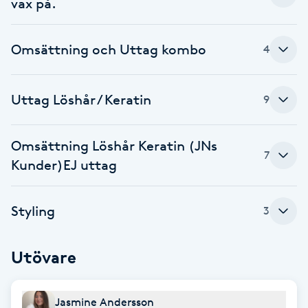
vax på.
F
Omsättning och Uttag kombo
4
Face framing
Faceliftmassage
Uttag Löshår / Keratin
9
Fet hårbotten
Omsättning Löshår Keratin (JNs
7
Kunder)EJ uttag
Fettreducering
Fibromassage
Styling
3
Fillers
Utövare
Fotmassage
Jasmine Andersson