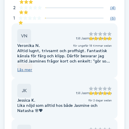
Fransk manikyr
2
(
4
)
1
(
6
)
Fransrengöring
VN
Frekvensterapi
till
Jasmine Andersson
Veronika N.
för ungefär 18 timmar sedan
Alltid lugnt, trivsamt och proffsigt. Fantastisk
Friskvård
känsla för färg och klipp. Därför besvarar jag
alltid Jasmines frågor kort och enkelt: "gör som
du tycker blir bäst" :)
Läs mer
Friskvårdsmassage
Frisör
JK
till
Jasmine Andersson
Jessica K.
för 2 dagar sedan
Funktionsanalys
Lika nöjd som alltid hos både Jasmine och
Natasha 🌸💖
Färgning