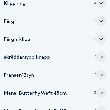
Klippning
4
Babylights
Färg
5
Balayage
Bambumassage
Färg + klipp
5
Barber
skräddarsydd knapp
1
Barnklippning
Fransar/Bryn
2
BIAB
Blowout
Manei Butterfly Weft 48cm
3
Bottenfärg