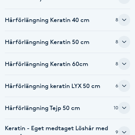
Cryoterapi
D
Hårförlängning Keratin 40 cm
8
Damklippning
Hårförlängning Keratin 50 cm
8
Dermapen
Diamantslipning
Hårförlängning Keratin 60cm
8
E
Enzympeeling
Hårförlängning keratin LYX 50 cm
6
Extensions
Hårförlängning Tejp 50 cm
10
Extensions borttagning
Keratin - Eget medtaget Löshår med
9
Eyeliner-tatuering