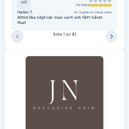
HT
till
Natasha Andersson
Föning
Helén T.
för ungefär en månad sedan
G
Alltid lika nöjd när man varit och fått håret
fixat
Gel naglar
Sida
1
av
81
Gelenaglar
Gellack
Gellack med förstärkning
Gravidmassage
Gravidyoga
Gruppträning