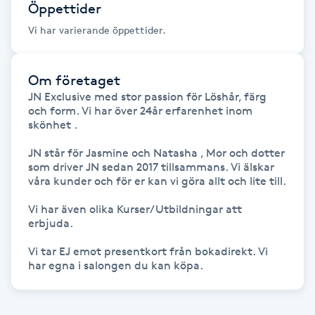
Öppettider
Hot Stone Massage
Vi har varierande öppettider.
Hot yoga
Om företaget
Hudföryngring
JN Exclusive med stor passion för Löshår, färg 
och form. Vi har över 24år erfarenhet inom 
skönhet . 

Huduppstramning
JN står för Jasmine och Natasha , Mor och dotter 
Hudvård
som driver JN sedan 2017 tillsammans. Vi älskar 
våra kunder och för er kan vi göra allt och lite till. 

Hyaluronsyra
Vi har även olika Kurser/Utbildningar att 
erbjuda.

Hyperhidros
Vi tar EJ emot presentkort från bokadirekt. Vi 
har egna i salongen du kan köpa.
Hypnos