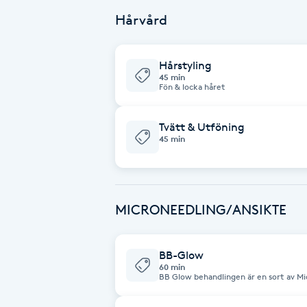
Cryoterapi
Hårvård
D
Damklippning
Hårstyling
45 min
Fön & locka håret
Dermapen
Tvätt & Utföning
Diamantslipning
45 min
E
Enzympeeling
MICRONEEDLING/ANSIKTE
Extensions
BB-Glow
60 min
Extensions borttagning
BB Glow behandlingen är en sort av Mi
meso terapi) där BB-serum levereras m
sterila Nano nålar. Effekten märks redan efter den första behandlingen och
förstärks under de första två veckorna 