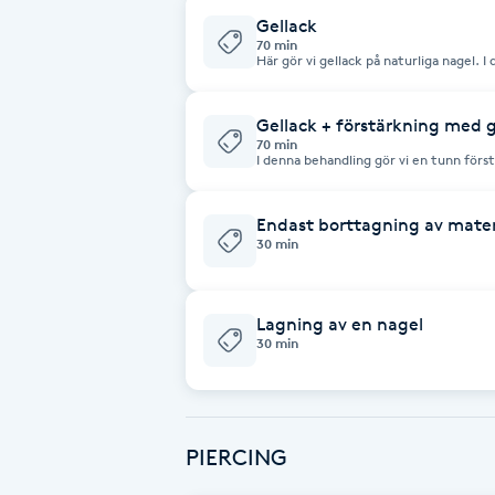
"påfyllning". Samt om någon annan har g
naglar är av så är det ett NYTT SET som 
Gellack
Fotsvamp
70 min
Här gör vi gellack på naturliga nagel. I denna behandling gör vi manikyr, formar
nageln och därefter lägger vi på en färg som du
Fotvård
Swarovski/ Dekoration = 50kr/nagel)
Gellack + förstärkning med 
70 min
Fransar
I denna behandling gör vi en tunn förs
manikyr och formar nageln. Därefter an
(Handmålad/ Swarovski/ Dekoration = 
Fransborttagning
Endast borttagning av mater
30 min
Fransfärgning
Lagning av en nagel
Fransförlängning
30 min
Fransförlängning Megavolym
PIERCING
Fransförlängning Volym