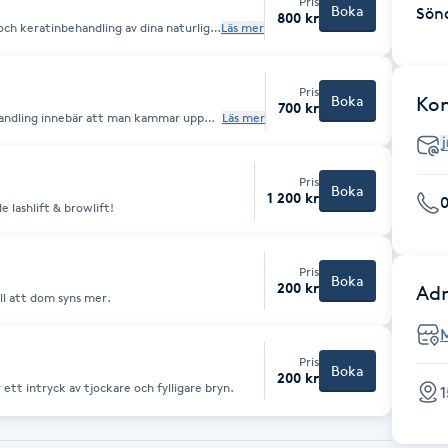
Pris
Boka
Sön
800 kr
och keratinbehandling av dina naturliga
Läs mer
 stärker dina fransar.
Pris
Boka
Ko
700 kr
andling innebär att man kammar upp
Läs mer
tta i upp till sex veckor (samma taktik
ch plockar dem till en fin form.
Pris
Boka
1 200 kr
0
 lashlift & browlift!
Pris
Boka
200 kr
Adr
ill att dom syns mer.
Pris
Boka
200 kr
 ett intryck av tjockare och fylligare bryn.
1