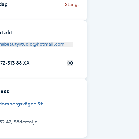
dag
Stängt
ntakt
72-313 88 XX
ess
Morabergsvägen 9b
52 42, Södertälje