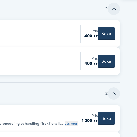
2
Pris
Boka
400 kr
Pris
Boka
400 kr
2
Pris
Boka
1 300 kr
croneedling behandling (fraktionell
Läs mer
ed hjälp av en Microneedling pen och
och håller i drygt 4 månader. Vill man