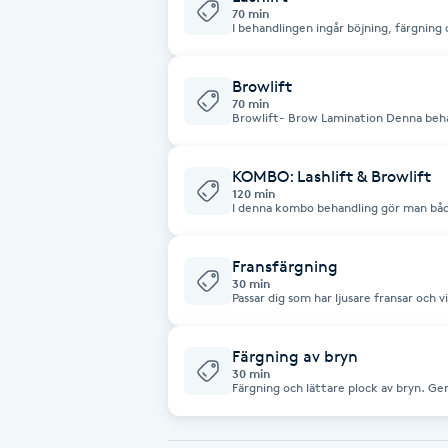
70 min
I behandlingen ingår böjning, färgning 
Brynformning
ögonfransar. Keratinet vårdar och
Browlift
Brynfärgning
70 min
Browlift- Brow Lamination Denna beh
brynen fint och där kommer de sedan si
som lashlift). Man färgar även brynen o
Brynplockning
KOMBO: Lashlift & Browlift
120 min
I denna kombo behandling gör man både
Bröllopsuppsättning
C
Fransfärgning
30 min
Celluliter
Passar dig som har ljusare fransar och v
Coachning
Färgning av bryn
30 min
Färgning och lättare plock av bryn. Ger
Color correction