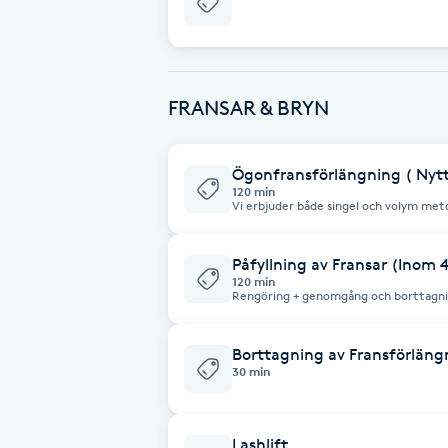
Babylights
Balayage
FRANSAR & BRYN
Bambumassage
Ögonfransförlängning ( Nytt
120 min
Vi erbjuder både singel och volym metod. Vi hjälper dig att välja rätt 
Barber
som sliter minst på egna ögonfransar 
Påfyllning av Fransar (Inom 
Barnklippning
120 min
Rengöring + genomgång och borttagnin
med nya ögonfransar. Det finns både singel och volymfransar. Vi hjälper dig
BIAB
att välja rätt fransar som sliter minst
ögon bäst! (Påfyllning inom 4 veckor, 
Borttagning av Fransförläng
30 min
Blowout
Bottenfärg
Lashlift