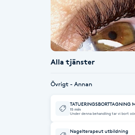
Alternativmedicin
Andningsmassage
Ansiktslyft utan kirurgi
Aromamassage
Alla tjänster
Ashtanga Yoga
Övrigt - Annan
Ayurveda
TATUERINGSBORTTAGNING 
Ayurvedisk Massage
15 min
Under denna behandling tar vi bort o
tatuerade ögonbryn & kropps tatuering
vi gärna på dina frågor. Från 1295kr be
Ansiktsbehandling djuprengörande
Nagelterapeut utbildning
B