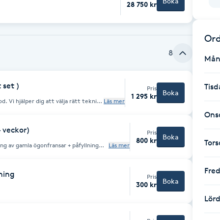
Boka
28 750 kr
Ord
8
Mån
 set )
Tisd
Pris
Boka
1 295 kr
teknik
Läs mer
och passar dina önskemål perfekt!
Ons
4 veckor)
Pris
Boka
800 kr
Tor
g av gamla ögonfransar + påfyllning
Läs mer
 på egna ögonfransar och passar dina
annars räknas det som nytt set)
Fre
ning
Pris
Boka
300 kr
Lör