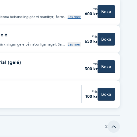
jort era naglar tidigare, eller fler än 3
gäller!
Pris
Boka
600 kr
Läs mer
 väljer. (Handmålad/
gelé
Pris
Boka
650 kr
tärkningar gele på naturliga nagel. Samt
Läs mer
vänder vi en färg som du väljer.
50kr/nagel)
ial (gelé)
Pris
Boka
300 kr
Pris
Boka
100 kr
2