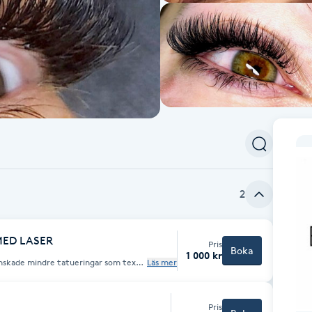
2
MED LASER
Pris
Boka
1 000 kr
önskade mindre tatueringar som tex
Läs mer
ar 5-20 cm. Vill du veta mer så svarar
roende på storlek.
Pris