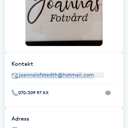
F
Face framing
Faceliftmassage
Fet hårbotten
Kontakt
Fettreducering
Fibromassage
070-309 97 XX
Fillers
Fotmassage
Adress