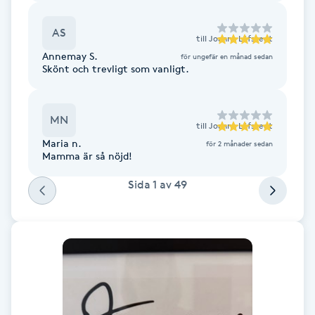
Cryoterapi
D
AS
till
Joanna Löfstedt
Annemay S.
för ungefär en månad sedan
Damklippning
Skönt och trevligt som vanligt.
Dermapen
MN
till
Joanna Löfstedt
Diamantslipning
Maria n.
för 2 månader sedan
Mamma är så nöjd!
E
Sida
1
av
49
Enzympeeling
Extensions
Extensions borttagning
Eyeliner-tatuering