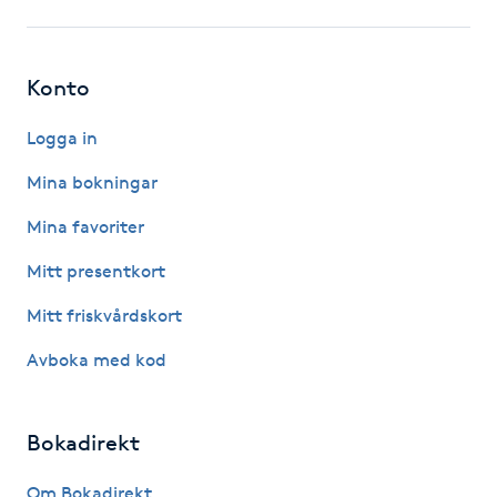
Gua Sha-massage
H
Konto
Hatha Yoga
Logga in
Mina bokningar
Headspa
Mina favoriter
Healing
Mitt presentkort
Mitt friskvårdskort
Herrklippning
Avboka med kod
HIFU
Bokadirekt
Hollywood Peel
Om Bokadirekt