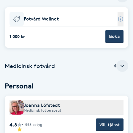
Babylights
Fotvård Wellnet
Balayage
Boka
1 000 kr
Bambumassage
Barber
Medicinsk fotvård
4
Barnklippning
Personal
BIAB
Joanna Löfstedt
Blowout
Medicinsk fotterapeut
4.8
Välj tjänst
558
betyg
Bottenfärg