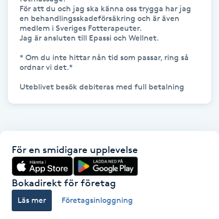
För att du och jag ska känna oss trygga har jag 
Föning
en behandlingsskadeförsäkring och är även 
G
medlem i Sveriges Fotterapeuter.

Jag är ansluten till Epassi och Wellnet.

Gel naglar
* Om du inte hittar nån tid som passar, ring så 
ordnar vi det.*

Gelenaglar
Uteblivet besök debiteras med full betalning
Gellack
Gellack med förstärkning
För en smidigare upplevelse
Gravidmassage
Bokadirekt för företag
Gravidyoga
Läs mer
Företagsinloggning
Gruppträning