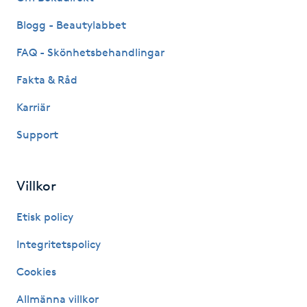
Hot Stone Massage
Blogg - Beautylabbet
Hot yoga
FAQ - Skönhetsbehandlingar
Fakta & Råd
Hudföryngring
Karriär
Huduppstramning
Support
Hudvård
Villkor
Hyaluronsyra
Etisk policy
Hyperhidros
Integritetspolicy
Cookies
Hypnos
Allmänna villkor