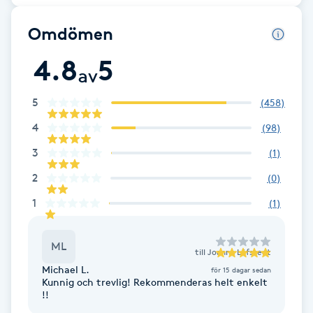
Brynformning
Omdömen
4.8
5
Brynfärgning
av
5
(
458
)
Brynplockning
4
(
98
)
Bröllopsuppsättning
3
(
1
)
C
2
(
0
)
Celluliter
1
(
1
)
Coachning
ML
till
Joanna Löfstedt
Michael L.
för 15 dagar sedan
Color correction
Kunnig och trevlig! Rekommenderas helt enkelt
!!