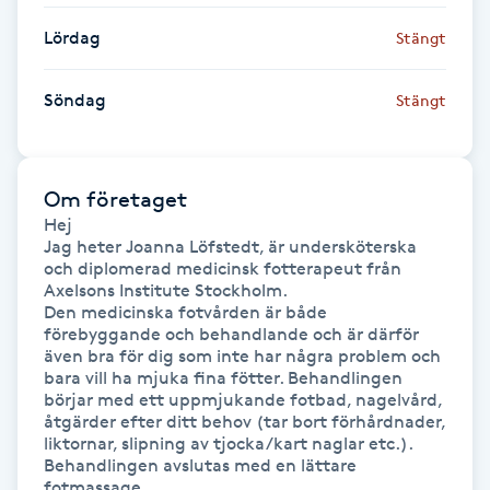
Fransk manikyr
Lördag
Stängt
Fransrengöring
Söndag
Stängt
Frekvensterapi
Om företaget
Friskvård
Hej

Jag heter Joanna Löfstedt, är undersköterska 
Friskvårdsmassage
och diplomerad medicinsk fotterapeut från 
Axelsons Institute Stockholm.

Den medicinska fotvården är både 
Frisör
förebyggande och behandlande och är därför 
även bra för dig som inte har några problem och 
bara vill ha mjuka fina fötter. Behandlingen 
Funktionsanalys
börjar med ett uppmjukande fotbad, nagelvård, 
åtgärder efter ditt behov (tar bort förhårdnader, 
liktornar, slipning av tjocka/kart naglar etc.). 
Färgning
Behandlingen avslutas med en lättare 
fotmassage.
