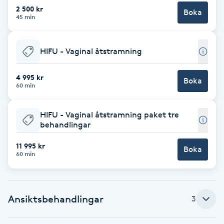
Cryoterapi
2 500 kr
Boka
45 min
D
Damklippning
HIFU - Vaginal åtstramning
Dermapen
4 995 kr
Boka
60 min
Diamantslipning
E
HIFU - Vaginal åtstramning paket tre
behandlingar
Enzympeeling
11 995 kr
Boka
60 min
Extensions
Extensions borttagning
Ansiktsbehandlingar
3
Eyeliner-tatuering