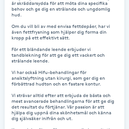
är skräddarsydda för att möta dina specifika 
Hårborttagning
behov och ge dig en strålande och ungdomlig 
hud.

Hårbottenbehandling
Om du vill bli av med envisa fettdepåer, har vi 
även fettfrysning som hjälper dig forma din 
Hårförlängning
kropp på ett effektivt sätt.

För ett bländande leende erbjuder vi 
Hårvård
tandblekning för att ge dig ett vackert och 
strålande leende.

Hälsa
Vi har också Hifu-behandlingar för 
ansiktslyftning utan kirurgi, som ger dig en 
förbättrad hudton och en fastare kontur.

Hälsprickor
I
Vi strävar alltid efter att erbjuda de bästa och 
mest avancerade behandlingarna för att ge dig 
det resultat du förtjänar. Vår passion är att 
Idrottsmassage
hjälpa dig uppnå dina skönhetsmål och känna 
dig självsäker inifrån och ut.

IPL