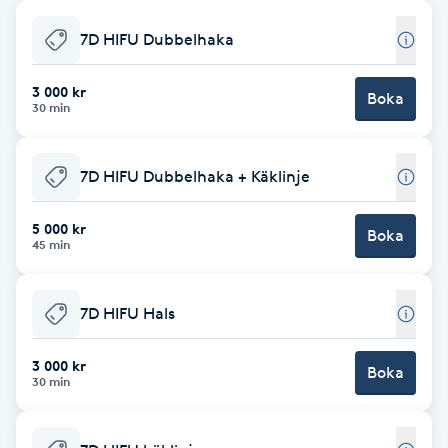
Babylights
7D HIFU Dubbelhaka
Balayage
3 000 kr
Boka
30 min
Bambumassage
7D HIFU Dubbelhaka + Käklinje
Barber
5 000 kr
Boka
45 min
Barnklippning
7D HIFU Hals
BIAB
3 000 kr
Blowout
Boka
30 min
Bottenfärg