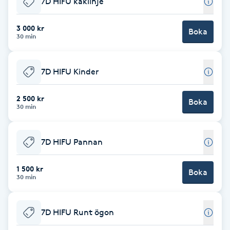
7D HIFU käklinje
Brynformning
3 000 kr
Boka
30 min
Brynfärgning
7D HIFU Kinder
Brynplockning
2 500 kr
Boka
Bröllopsuppsättning
30 min
C
7D HIFU Pannan
Celluliter
1 500 kr
Boka
Coachning
30 min
Color correction
7D HIFU Runt ögon