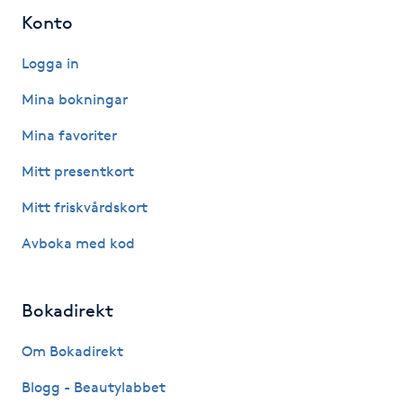
Konto
Kinesiologi
Logga in
Kinesisk medicin
Mina bokningar
Kiropraktik
Mina favoriter
Mitt presentkort
Klangmassage
Mitt friskvårdskort
Klippning
Avboka med kod
Klippning & Slingor
Bokadirekt
Klippning ungdom
Om Bokadirekt
Koppningsmassage
Blogg - Beautylabbet