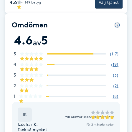
4.6
Välj tjänst
149
betyg
Fotsvamp
Fotvård
Omdömen
4.6
5
Fransar
av
5
(
117
)
Fransborttagning
4
(
19
)
Fransfärgning
3
(
3
)
2
(
2
)
Fransförlängning
1
(
8
)
Fransförlängning Megavolym
IK
till
Auktoriserad hudterapeut
Fransförlängning Volym
Izdehar K.
för 2 månader sedan
Tack så mycket