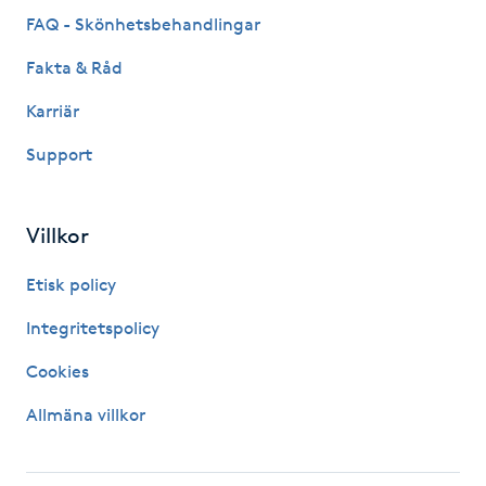
FAQ - Skönhetsbehandlingar
Kosmetisk tatuering
Fakta & Råd
Kostrådgivning
Karriär
Kroppsinpackning
Support
Kroppspeeling
Villkor
Käkledsbehandling
Etisk policy
Integritetspolicy
Kärlbehandling
L
Cookies
Allmäna villkor
Laserbehandling
Lashlift Keratin