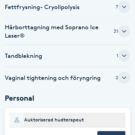
Fettfrysning- Cryolipolysis
7
F
Face framing
Hårborttagning med Soprano Ice
31
Laser®
Faceliftmassage
Tandblekning
1
Fet hårbotten
Fettreducering
Vaginal tightening och föryngring
2
Fibromassage
Personal
Fillers
Auktoriserad hudterapeut
Fotmassage