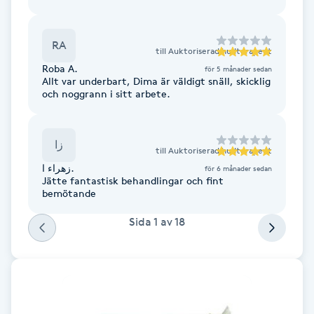
Fransk manikyr
RA
till
Auktoriserad hudterapeut
Fransrengöring
Roba A.
för 5 månader sedan
Allt var underbart, Dima är väldigt snäll, skicklig
Frekvensterapi
och noggrann i sitt arbete.
Friskvård
زا
till
Auktoriserad hudterapeut
زهراء ا.
för 6 månader sedan
Friskvårdsmassage
Jätte fantastisk behandlingar och fint
bemötande
Frisör
Sida
1
av
18
Funktionsanalys
Färgning