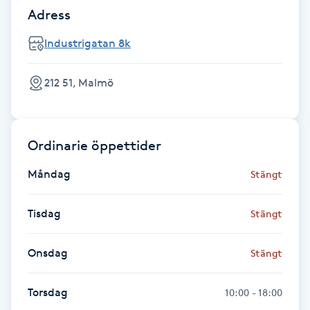
Adress
Gua Sha-massage
Industrigatan 8k
H
212 51, Malmö
Hatha Yoga
Headspa
Ordinarie öppettider
Healing
Måndag
Stängt
Herrklippning
Tisdag
Stängt
HIFU
Onsdag
Stängt
Hollywood Peel
Torsdag
10:00 - 18:00