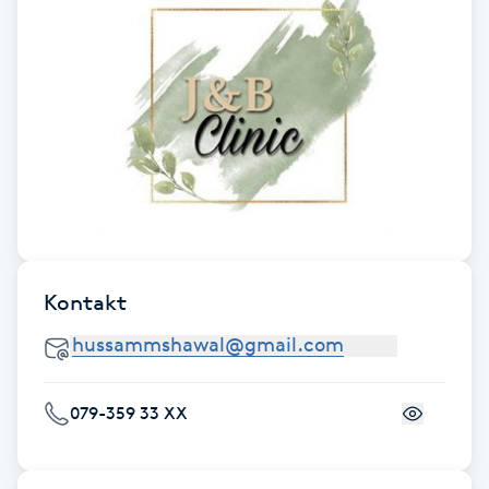
Föning
G
Gel naglar
Gelenaglar
Gellack
Gellack med förstärkning
Kontakt
Gravidmassage
079-359 33 XX
Gravidyoga
Gruppträning