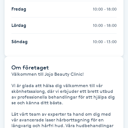
Hot Stone Massage
Fredag
10:00 - 18:00
Hot yoga
Lördag
10:00 - 18:00
Hudföryngring
Söndag
10:00 - 13:00
Huduppstramning
Om företaget
Hudvård
Välkommen till Jojo Beauty Clinic!

Hyaluronsyra
Vi är glada att hälsa dig välkommen till vår 
skönhetssalong, där vi erbjuder ett brett utbud 
av professionella behandlingar för att hjälpa dig 
Hyperhidros
se och känna ditt bästa.

Låt vårt team av experter ta hand om dig med 
Hypnos
vår avancerade laser hårborttagning för en 
långvarig och hårfri hud. Våra hudbehandlingar 