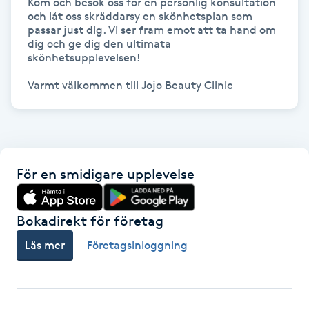
Kom och besök oss för en personlig konsultation 
och låt oss skräddarsy en skönhetsplan som 
IPL hårborttagning
passar just dig. Vi ser fram emot att ta hand om 
dig och ge dig den ultimata 
skönhetsupplevelsen!

IR-massage
Varmt välkommen till Jojo Beauty Clinic
J
Japansk massage
K
För en smidigare upplevelse
K18
Katun fransar
Bokadirekt för företag
Läs mer
Företagsinloggning
Kemisk peeling
Keratinbehandling