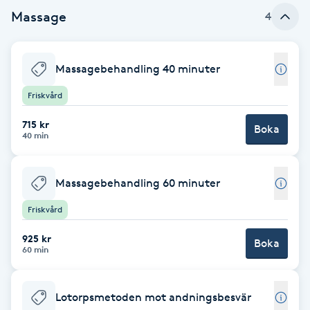
Massage
4
Babylights
Balayage
Massagebehandling 40 minuter
Friskvård
Bambumassage
715 kr
Boka
40 min
Barber
Barnklippning
Massagebehandling 60 minuter
Friskvård
BIAB
925 kr
Boka
60 min
Blowout
Bottenfärg
Lotorpsmetoden mot andningsbesvär