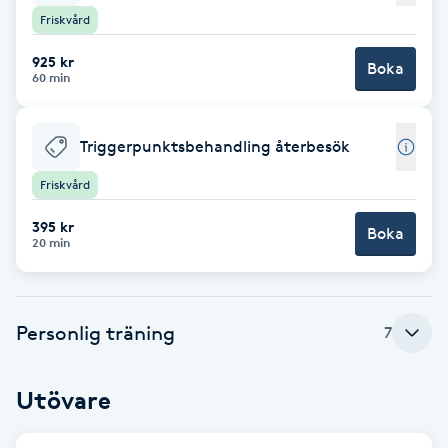
Friskvård
Brynformning
925 kr
Boka
60 min
Brynfärgning
Triggerpunktsbehandling återbesök
Brynplockning
Friskvård
Bröllopsuppsättning
395 kr
Boka
C
20 min
Celluliter
Personlig träning
7
Coachning
Utövare
Color correction