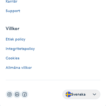
Karriär
Hårborttagning
Support
Hårbottenbehandling
Villkor
Hårförlängning
Etisk policy
Hårvård
Integritetspolicy
Hälsa
Cookies
Allmäna villkor
Hälsprickor
I
Idrottsmassage
Svenska
IPL