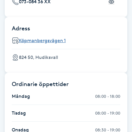
073-084 36 XX
Fransk manikyr
Fransrengöring
Adress
Frekvensterapi
Köpmanbergsvägen 1
Friskvård
824 50, Hudiksvall
Friskvårdsmassage
Ordinarie öppettider
Frisör
Måndag
08:00 - 18:00
Funktionsanalys
Tisdag
08:00 - 19:00
Färgning
Onsdag
08:30 - 19:00