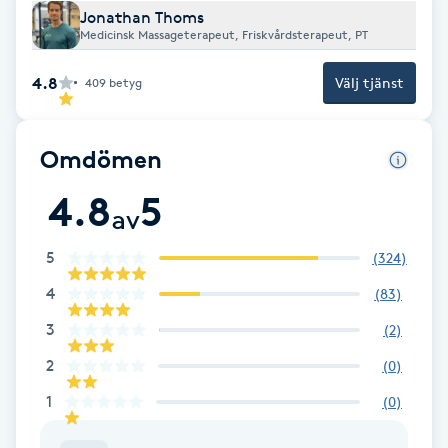
Cryoterapi
Jonathan Thoms
D
Medicinsk Massageterapeut, Friskvårdsterapeut, PT
4.8
Välj tjänst
Damklippning
409
betyg
Dermapen
Omdömen
Diamantslipning
4.8
5
av
E
5
(
324
)
Enzympeeling
4
(
83
)
3
(
2
)
Extensions
2
(
0
)
Extensions borttagning
1
(
0
)
Eyeliner-tatuering