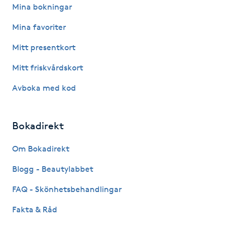
Hot Stone Massage
Mina bokningar
Mina favoriter
Hot yoga
Mitt presentkort
Hudföryngring
Mitt friskvårdskort
Avboka med kod
Huduppstramning
Hudvård
Bokadirekt
Hyaluronsyra
Om Bokadirekt
Blogg - Beautylabbet
Hyperhidros
FAQ - Skönhetsbehandlingar
Hypnos
Fakta & Råd