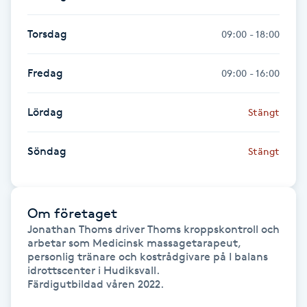
Föning
Torsdag
09:00 - 18:00
G
Gel naglar
Fredag
09:00 - 16:00
Gelenaglar
Lördag
Stängt
Gellack
Söndag
Stängt
Gellack med förstärkning
Om företaget
Gravidmassage
Jonathan Thoms driver Thoms kroppskontroll och 
arbetar som Medicinsk massagetarapeut, 
personlig tränare och kostrådgivare på I balans 
Gravidyoga
idrottscenter i Hudiksvall. 

Färdigutbildad våren 2022. 

Gruppträning