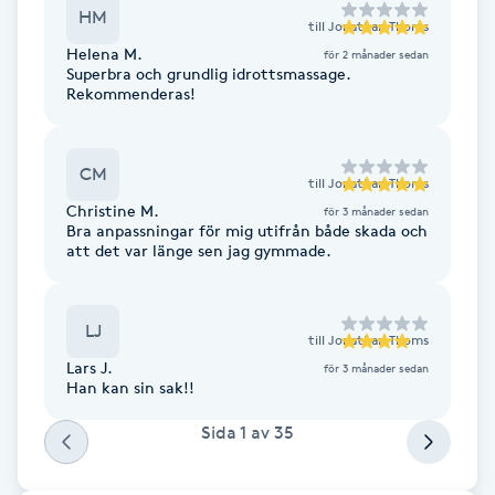
HM
till
Jonathan Thoms
F
Helena M.
för 2 månader sedan
Superbra och grundlig idrottsmassage.
Face framing
Rekommenderas!
Faceliftmassage
CM
till
Jonathan Thoms
Fet hårbotten
Christine M.
för 3 månader sedan
Bra anpassningar för mig utifrån både skada och
att det var länge sen jag gymmade.
Fettreducering
LJ
Fibromassage
till
Jonathan Thoms
Lars J.
för 3 månader sedan
Han kan sin sak!!
Fillers
Sida
1
av
35
Fotmassage