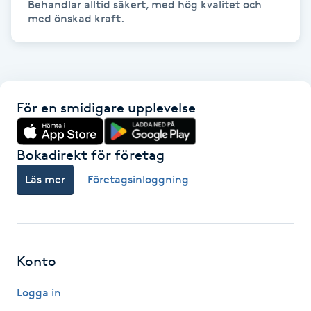
Behandlar alltid säkert, med hög kvalitet och 
med önskad kraft. 
Gua Sha-massage
H
Hatha Yoga
För en smidigare upplevelse
Headspa
Bokadirekt för företag
Healing
Läs mer
Företagsinloggning
Herrklippning
HIFU
Konto
Hollywood Peel
Logga in