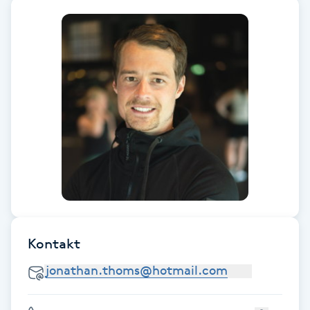
Fotsvamp
Fotvård
Fransar
Fransborttagning
Fransfärgning
Fransförlängning
Kontakt
Fransförlängning Megavolym
Fransförlängning Volym