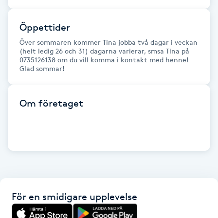
Fransk manikyr
Öppettider
Fransrengöring
Över sommaren kommer Tina jobba två dagar i veckan
(helt ledig 26 och 31) dagarna varierar, smsa Tina på
0735126138 om du vill komma i kontakt med henne!
Frekvensterapi
Glad sommar!
Friskvård
Om företaget
Friskvårdsmassage
Frisör
Funktionsanalys
För en smidigare upplevelse
Färgning