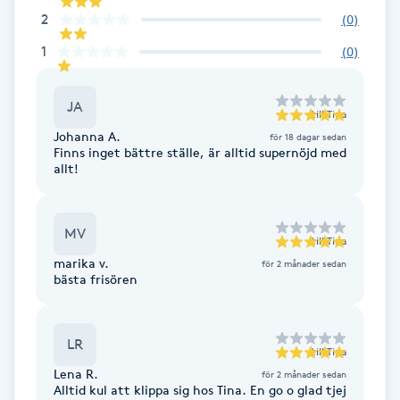
Cryoterapi
2
(
0
)
D
1
(
0
)
Damklippning
JA
till
Tina
Dermapen
Johanna A.
för 18 dagar sedan
Finns inget bättre ställe, är alltid supernöjd med
allt!
Diamantslipning
E
MV
till
Tina
Enzympeeling
marika v.
för 2 månader sedan
bästa frisören
Extensions
LR
Extensions borttagning
till
Tina
Lena R.
för 2 månader sedan
Alltid kul att klippa sig hos Tina. En go o glad tjej
Eyeliner-tatuering