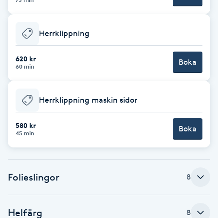
Babylights
Herrklippning
Balayage
620 kr
Boka
60 min
Bambumassage
Barber
Herrklippning maskin sidor
580 kr
Barnklippning
Boka
45 min
BIAB
Folieslingor
8
Blowout
Bottenfärg
Helfärg
8