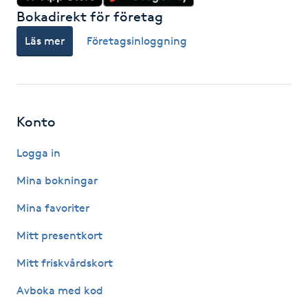
Föning
Bokadirekt för företag
G
Läs mer
Företagsinloggning
Gel naglar
Gelenaglar
Konto
Gellack
Logga in
Mina bokningar
Gellack med förstärkning
Mina favoriter
Gravidmassage
Mitt presentkort
Gravidyoga
Mitt friskvårdskort
Avboka med kod
Gruppträning