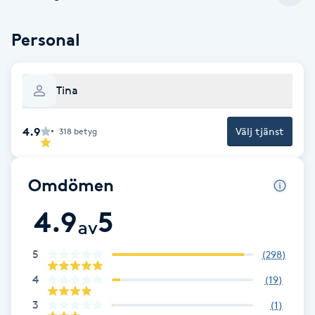
Brynformning
Personal
Brynfärgning
Tina
Brynplockning
4.9
Välj tjänst
318
betyg
Bröllopsuppsättning
C
Omdömen
Celluliter
4.9
5
av
Coachning
5
(
298
)
Color correction
4
(
19
)
3
(
1
)