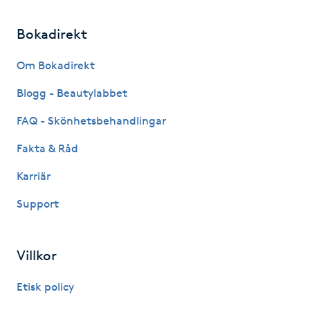
Gua Sha-massage
Bokadirekt
H
Om Bokadirekt
Hatha Yoga
Blogg - Beautylabbet
FAQ - Skönhetsbehandlingar
Headspa
Fakta & Råd
Healing
Karriär
Herrklippning
Support
HIFU
Villkor
Hollywood Peel
Etisk policy