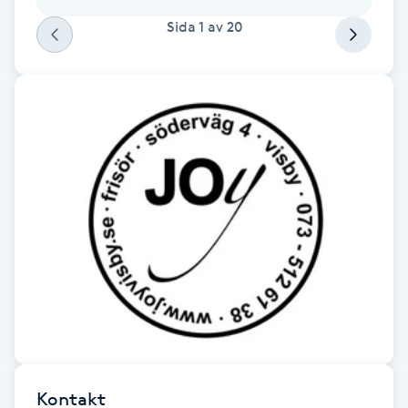
F
Sida
1
av
20
Face framing
Faceliftmassage
Fet hårbotten
Fettreducering
Fibromassage
Fillers
Fotmassage
Kontakt