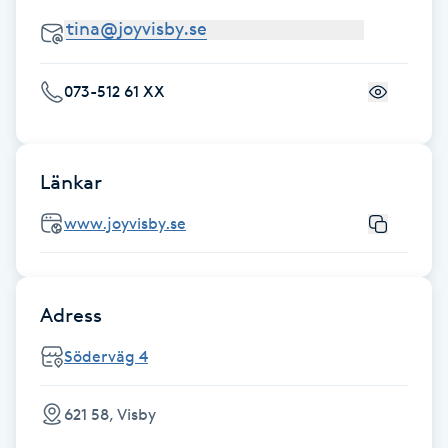
Fotsvamp
Fotvård
073-512 61 XX
Fransar
Länkar
Fransborttagning
www.joyvisby.se
Fransfärgning
Fransförlängning
Adress
Fransförlängning Megavolym
Söderväg 4
Fransförlängning Volym
621 58, Visby