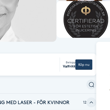
Belopp
Köp nu
Valfritt
G MED LASER - FÖR KVINNOR
12