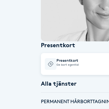
Alternativmedicin
Andningsmassage
Ansiktslyft utan kirurgi
Presentkort
Aromamassage
Ashtanga Yoga
Presentkort
Ge bort egentid
Ayurveda
Alla tjänster
Ayurvedisk Massage
Ansiktsbehandling djuprengörande
PERMANENT HÅRBORTTAGNIN
B