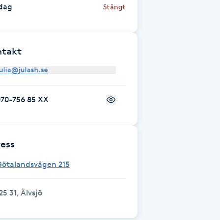
dag
Stängt
ntakt
070-756 85 XX
ess
Götalandsvägen 215
25 31, Älvsjö